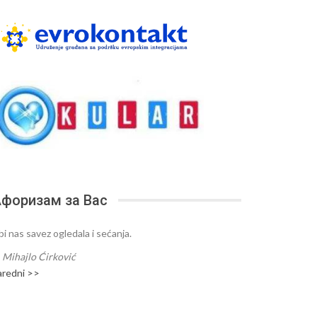
форизам за Вас
bi nas savez ogledala i sećanja.
—
Mihajlo Ćirković
aredni >>