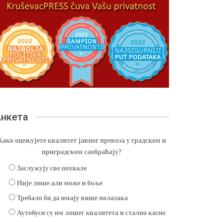
нкета
Како оцењујете квалитет јавног превоза у градском и
приградском саобраћају?
Заслужују све похвале
Није лоше али може и боље
Требало би да имају више полазака
Аутобуси су им лошег квалитета и стално касне