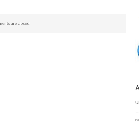
ents are closed.
А
U
n