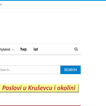
И
лумне
ћир
lat