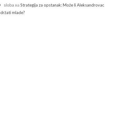
sloba
на
Strategija za opstanak: Može li Aleksandrovac
adržati mlade?