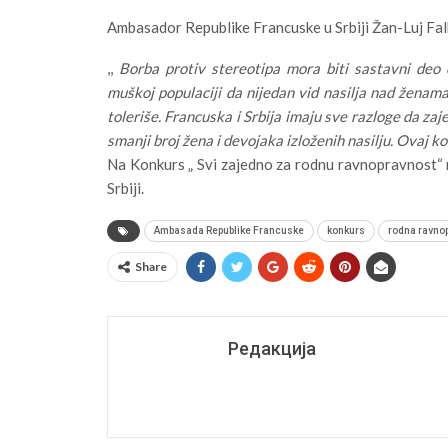
Ambasador Republike Francuske u Srbiji Žan-Luj Fal
,,
Borba protiv stereotipa mora biti sastavni deo
muškoj populaciji da nijedan vid nasilja nad ženama,
toleriše. Francuska i Srbija imaju sve razloge da z
smanji broj žena i devojaka izloženih nasilju. Ovaj ko
Na Konkurs „ Svi zajedno za rodnu ravnopravnost“ mo
Srbiji.
Ambasada Republike Francuske
konkurs
rodna ravno
Share
Редакција