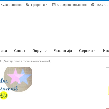
Буди репортер
Пројекти
Медијска писменост
ПОСЛОВ
ника
Спорт
Округ
Екологија
Сервис
Ко
,Svi zajedno za rodnu ravnopravnost,,