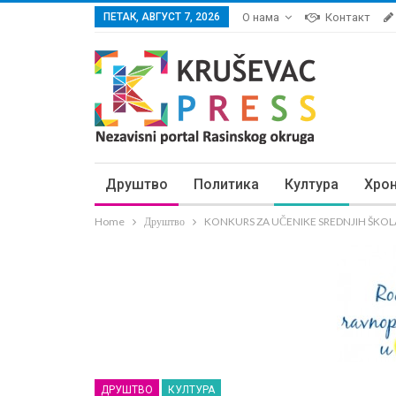
ПЕТАК, АВГУСТ 7, 2026
О нама
Контакт
Друштво
Политика
Култура
Хро
Home
Друштво
KONKURS ZA UČENIKE SREDNJIH ŠKOLA: ,
ДРУШТВО
КУЛТУРА