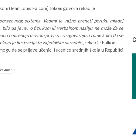
koni (Jean Louis Falconi) tokom govora rekao je
 obrazovnog sistema. Veoma je važno preneti poruku mladoj
 bilo da je reč o fizičkom ili verbalnom nasilju, ne može da se
ajedno napreduju u ovom pravcu i razgovaraju o tome kako da se
С
nkurs je ilustracija te zajedničke saradnje
,, rekao je Falkoni.
gu da se prijave učenici i učenice srednjih škola u Republici
pravnost