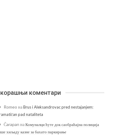
корашњи коментари
Romeo
на
Brus i Aleksandrovac pred nestajanjem:
ramatičan pad nataliteta
Čarapan
на
Комуналци ћуте док саобраћајна полиција
ише хиљаду казне за бахато паркирање