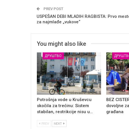
PREV POST
USPEŠAN DEBI MLADIH RAGBISTA: Prvo mest
za najmlađe „vukove“
You might also like
ДРУШТВО
ДРУШТВ
Potrošnja vode u Kruševcu
BEZ CISTER
skočila za trećinu: Sistem
dovoljne z
stabilan, restrikcije nisu u…
građana
PREV
NEXT