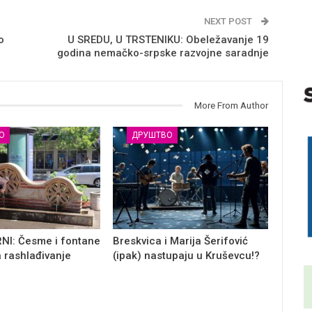
NEXT POST
o
U SREDU, U TRSTENIKU: Obeležavanje 19
godina nemačko-srpske razvojne saradnje
More From Author
О
ДРУШТВО
NI: Česme i fontane
Breskvica i Marija Šerifović
a rashlađivanje
(ipak) nastupaju u Kruševcu!?