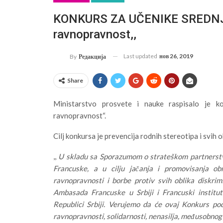
KONKURS ZA UČENIKE SREDNJIH
ravnopravnost,,
Last updated
нов 26, 2019
By
Редакција
Share
Ministarstvo prosvete i nauke raspisalo je k
ravnopravnost“.
Cilj konkursa je prevencija rodnih stereotipa i svih 
,,
U skladu sa Sporazumom o strateškom partnerstvu
Francuske, a u cilju jačanja i promovisanja o
ravnopravnosti i borbe protiv svih oblika diskrim
Ambasada Francuske u Srbiji i Francuski institu
Republici Srbiji. Verujemo da će ovaj Konkurs po
ravnopravnosti, solidarnosti, nenasilja, međusobnog