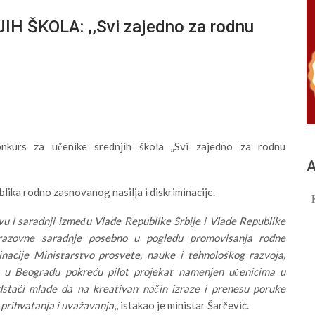
 ŠKOLA: ,,Svi zajedno za rodnu
onkurs za učenike srednjih škola „Svi zajedno za rodnu
А
oblika rodno zasnovanog nasilja i diskriminacije.
 i saradnji između Vlade Republike Srbije i Vlade Republike
brazovne saradnje posebno u pogledu promovisanja rodne
inacije Ministarstvo prosvete, nauke i tehnološkog razvoja,
t u Beogradu pokreću pilot projekat namenjen učenicima u
dstaći mlade da na kreativan način izraze i prenesu poruke
 prihvatanja i uvažavanja
,, istakao je ministar Šarčević.