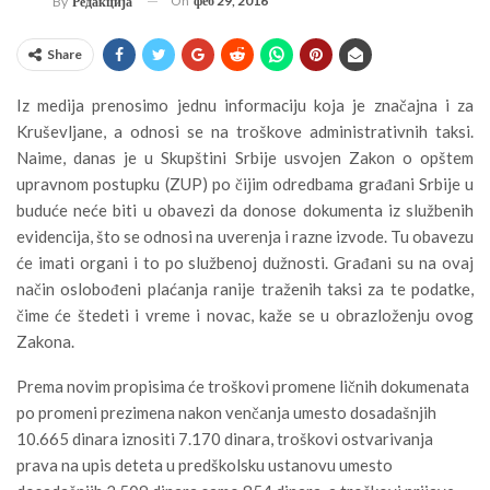
On
феб 29, 2016
By
Редакција
Share
Iz medija prenosimo jednu informaciju koja je značajna i za
Kruševljane, a odnosi se na troškove administrativnih taksi.
Naime, danas je u Skupštini Srbije usvojen Zakon o opštem
upravnom postupku (ZUP) po čijim odredbama građani Srbije u
buduće neće biti u obavezi da donose dokumenta iz službenih
evidencija, što se odnosi na uverenja i razne izvode. Tu obavezu
će imati organi i to po službenoj dužnosti. Građani su na ovaj
način oslobođeni plaćanja ranije traženih taksi za te podatke,
čime će štedeti i vreme i novac, kaže se u obrazloženju ovog
Zakona.
Prema novim propisima će troškovi promene ličnih dokumenata
po promeni prezimena nakon venčanja umesto dosadašnjih
10.665 dinara iznositi 7.170 dinara, troškovi ostvarivanja
prava na upis deteta u predškolsku ustanovu umesto