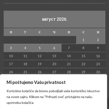
август 2026.
П
У
С
Ч
П
С
Н
1
2
3
4
5
6
7
8
9
10
11
12
13
14
15
16
17
18
19
20
21
22
23
24
25
26
27
28
29
30
31
Mi poštujemo Vašu privatnost
« јул
Koristimo kolačiće da bismo poboljšali vaše korisničko iskustvo
na ovom sajtu. Klikom na "Prihvati sve", pristajete na našu
upotrebu kolačića.
© 2026 - Kruševac PRESS. Sva prava zadržana.