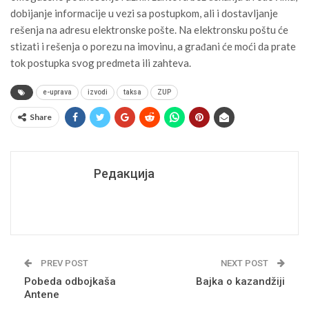
dobijanje informacije u vezi sa postupkom, ali i dostavljanje
rešenja na adresu elektronske pošte. Na elektronsku poštu će
stizati i rešenja o porezu na imovinu, a građani će moći da prate
tok postupka svog predmeta ili zahteva.
e-uprava
izvodi
taksa
ZUP
Share
Редакција
PREV POST
NEXT POST
Pobeda odbojkaša
Bajka o kazandžiji
Antene