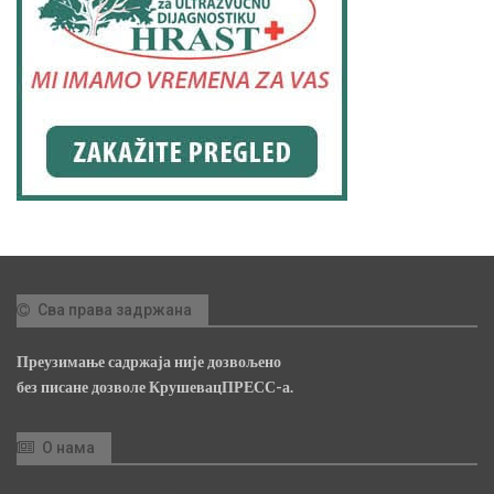
Сва права задржана
Преузимање садржаја није дозвољено
без писане дозволе КрушевацПРЕСС-а.
О нама