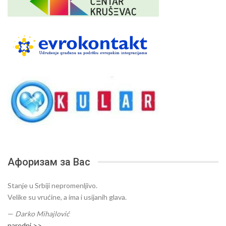
Афоризам за Вас
Stanje u Srbiji nepromenljivo.
Velike su vrućine, a ima i usijanih glava.
—
Darko Mihajlović
naredni >>