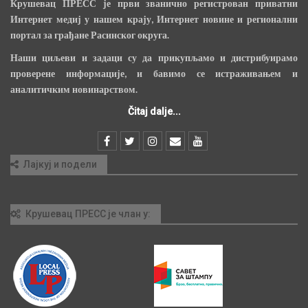
Крушевац ПРЕСС је први званично регистрован приватни
Интернет медиј у нашем крају, Интернет новине и регионални
портал за грађане Расинског округа.
Наши циљеви и задаци су да прикупљамо и дистрибуирамо
проверене информације, и бавимо се истраживањем и
аналитичким новинарством.
Čitaj dalje...
Лајкуј и подели
Крушевац ПРЕСС је члан у: