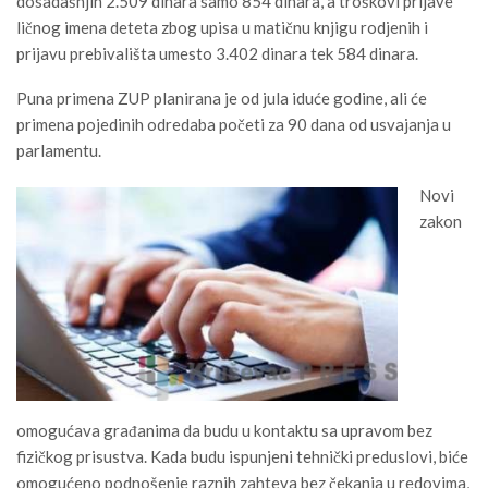
dosadašnjih 2.509 dinara samo 854 dinara, a troškovi prijave
ličnog imena deteta zbog upisa u matičnu knjigu rodjenih i
prijavu prebivališta umesto 3.402 dinara tek 584 dinara.
Puna primena ZUP planirana je od jula iduće godine, ali će
primena pojedinih odredaba početi za 90 dana od usvajanja u
parlamentu.
Novi
zakon
omogućava građanima da budu u kontaktu sa upravom bez
fizičkog prisustva. Kada budu ispunjeni tehnički preduslovi, biće
omogućeno podnošenje raznih zahteva bez čekanja u redovima,