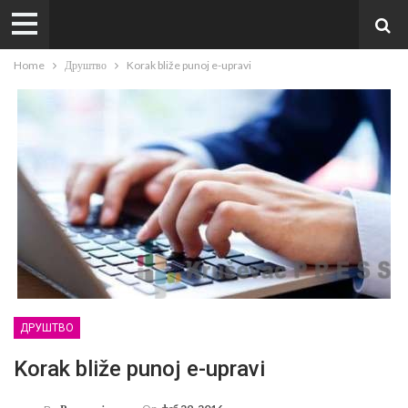
Home
Друштво
Korak bliže punoj e-upravi
ДРУШТВО
Korak bliže punoj e-upravi