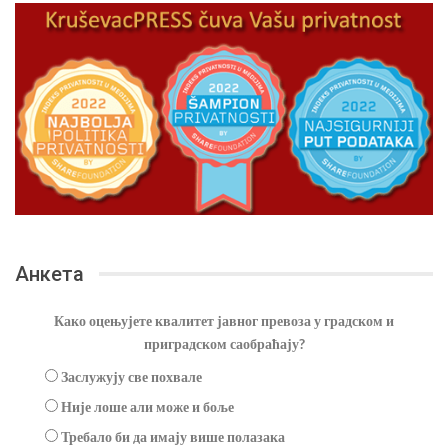
Анкета
Како оцењујете квалитет јавног превоза у градском и
приградском саобраћају?
Заслужују све похвале
Није лоше али може и боље
Требало би да имају више полазака