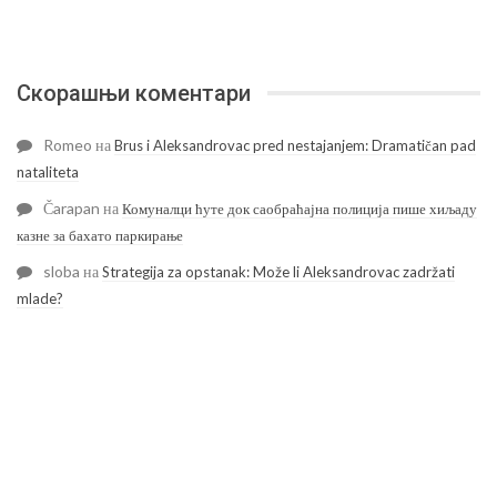
Скорашњи коментари
Romeo
на
Brus i Aleksandrovac pred nestajanjem: Dramatičan pad
nataliteta
Čarapan
на
Комуналци ћуте док саобраћајна полиција пише хиљаду
казне за бахато паркирање
sloba
на
Strategija za opstanak: Može li Aleksandrovac zadržati
mlade?