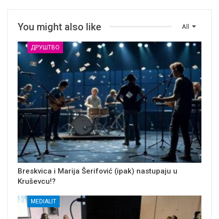
You might also like
All
ДРУШТВО
Breskvica i Marija Šerifović (ipak) nastupaju u
Kruševcu!?
MEDIALIT