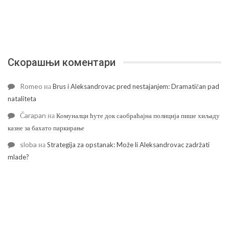
Скорашњи коментари
Romeo
на
Brus i Aleksandrovac pred nestajanjem: Dramatičan pad
nataliteta
Čarapan
на
Комуналци ћуте док саобраћајна полиција пише хиљаду
казне за бахато паркирање
sloba
на
Strategija za opstanak: Može li Aleksandrovac zadržati
mlade?