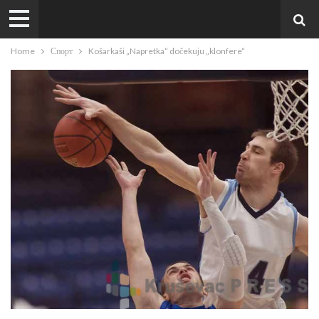
Home
Спорт
Košarkaši „Napretka“ dočekuju „klonfere“