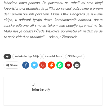
izborimo novu pobedu. Po plasmanu na tabeli mi smo blagi
favoriti a ova utakmica je prilika za revanš pošto smo u prvom
delu prvenstva bili poraženi. Ekipa OKK Beograda je iskusna
ekipa, u odbrani igraju dosta kombinovanih odbrana, dosta
zonske odbrane ali smo se tokom cele nedelje spremali na to.
Malo nas je odlazak Čede Vitkovca poremetio ali nadam se da
to neće videti na utakmici’’
– rekao je Živanović.
Košarkaška liga Srbije
Napredak Rubin
OKK Beograd
Share
J.
Marković