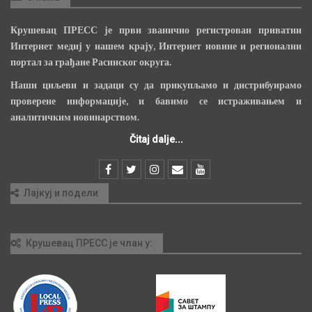
Крушевац ПРЕСС је први званично регистрован приватни
Интернет медиј у нашем крају, Интернет новине и регионални
портал за грађане Расинског округа.
Наши циљеви и задаци су да прикупљамо и дистрибуирамо
проверене информације, и бавимо се истраживањем и
аналитичким новинарством.
Čitaj dalje...
Лајкуј и подели
Крушевац ПРЕСС је члан у: