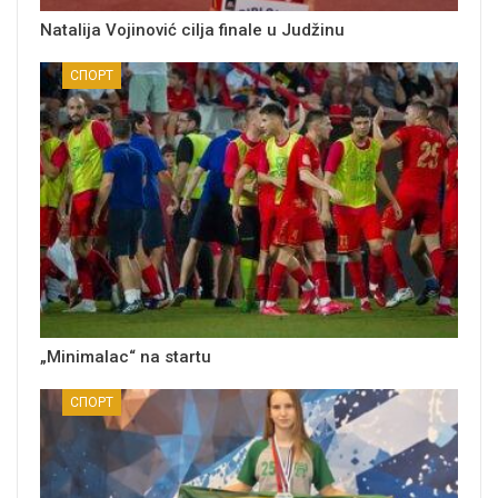
Natalija Vojinović cilja finale u Judžinu
СПОРТ
„Minimalac“ na startu
СПОРТ