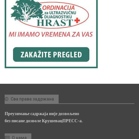
Сва права задржана
Преузимање садржаја није дозвољено
без писане дозволе КрушевацПРЕСС-а.
О нама