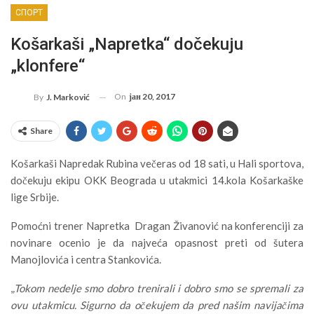
СПОРТ
Košarkaši „Napretka“ dočekuju
„klonfere“
On
јан 20, 2017
By
J. Marković
Share
Košarkaši Napredak Rubina večeras od 18 sati, u Hali sportova,
dočekuju ekipu OKK Beograda u utakmici 14.kola Košarkaške
lige Srbije.
Pomoćni trener Napretka Dragan Živanović na konferenciji za
novinare ocenio je da najveća opasnost preti od šutera
Manojlovića i centra Stankovića.
,
,Tokom nedelje smo dobro trenirali i dobro smo se spremali za
ovu utakmicu. Sigurno da očekujem da pred našim navijačima