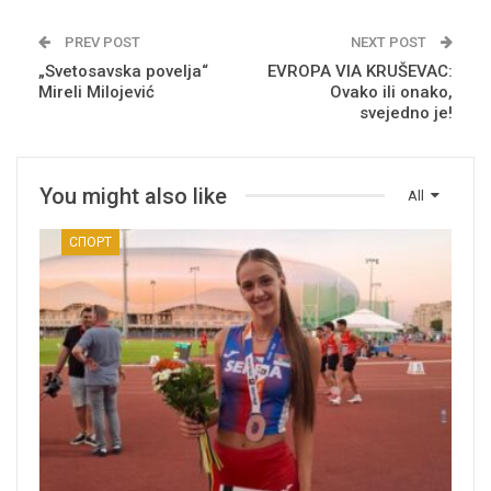
PREV POST
NEXT POST
„Svetosavska povelja“
EVROPA VIA KRUŠEVAC:
Mireli Milojević
Ovako ili onako,
svejedno je!
You might also like
All
СПОРТ