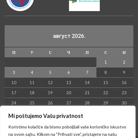
август 2026.
П
У
С
Ч
П
С
Н
1
2
3
4
5
6
7
8
9
10
11
12
13
14
15
16
17
18
19
20
21
22
23
24
25
26
27
28
29
30
31
Mi poštujemo Vašu privatnost
« јул
Koristimo kolačiće da bismo poboljšali vaše korisničko iskustvo
na ovom sajtu. Klikom na "Prihvati sve", pristajete na našu