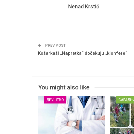
Nenad Krstić
PREV POST
Košarkaši „Napretka“ dočekuju „klonfere“
You might also like
ДРУШТВО
САРАДЊ