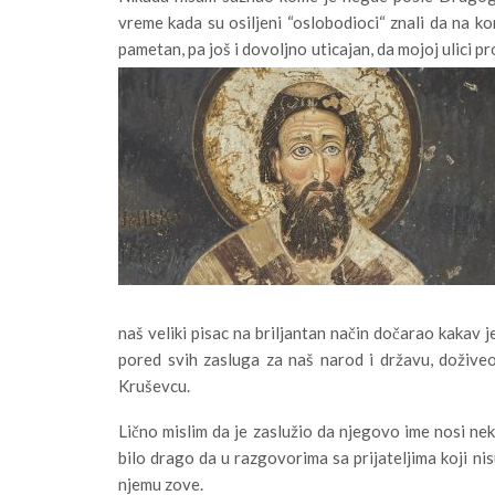
vreme kada su osiljeni “oslobodioci“ znali da na ko
pametan, pa još i dovoljno uticajan, da mojoj ulici
naš veliki pisac na briljantan način dočarao kakav 
pored svih zasluga za naš narod i državu, doživ
Kruševcu.
Lično mislim da je zaslužio da njegovo ime nosi neka
bilo drago da u razgovorima sa prijateljima koji ni
njemu zove.