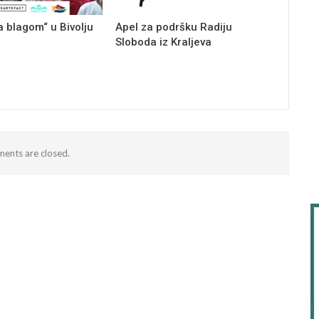
a blagom“ u Bivolju
Apel za podršku Radiju
Sloboda iz Kraljeva
ents are closed.