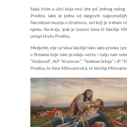
Sada živim u ulici koja nosi ime još jednog naše
Predića. Iako je jedna od njegovih najpoznatijih
Narodnom muzeju u Kruševcu, oni koji je trebalo nis
njemu. Na kraju, ipak je izvesni Vasa ili Vasilije 
ustupi Urošu Prediću.
Medjutim, nije se Vasa Vasilije tako lako predao i po
u firmama koje nam prodaju nešto i šalju nam neke
“Vodovod“, JKP “Kruševac“, “Telekom Srbija“ i JP “Ele
Predića, te Vase Milovanovića, te Vasilija Milovanovi