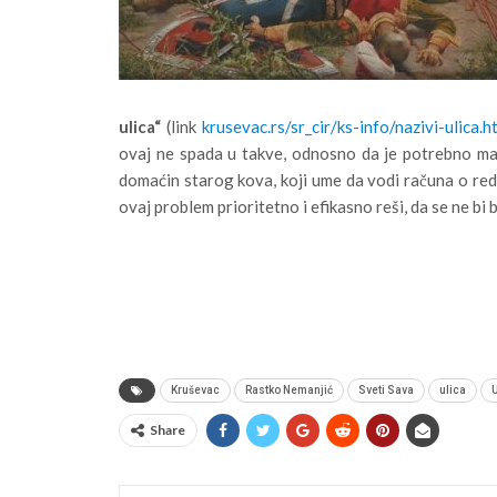
ulica“
(link
krusevac.rs/sr_cir/ks-info/nazivi-ulica.h
ovaj ne spada u takve, odnosno da je potrebno ma
domaćin starog kova, koji ume da vodi računa o red
ovaj problem prioritetno i efikasno reši, da se ne bi b
Kruševac
Rastko Nemanjić
Sveti Sava
ulica
U
Share