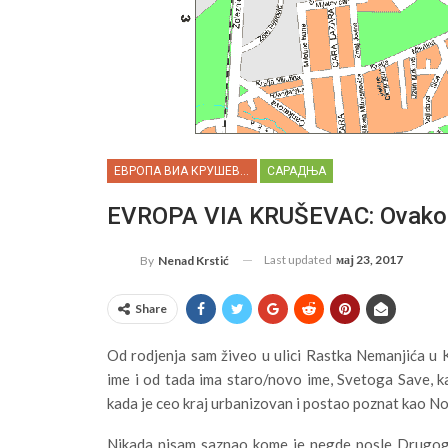
ЕВРОПА ВИА КРУШЕВАЦ
САРАДЊА
EVROPA VIA KRUŠEVAC: Ovako il
Last updated
мај 23, 2017
By
Nenad Krstić
Share
Od rodjenja sam živeo u ulici Rastka Nemanjića u 
ime i od tada ima staro/novo ime, Svetoga Save, k
kada je ceo kraj urbanizovan i postao poznat kao No
Nikada nisam saznao kome je negde posle Drugog 