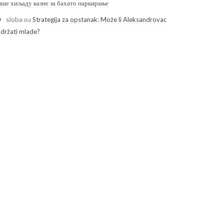
ише хиљаду казне за бахато паркирање
sloba
на
Strategija za opstanak: Može li Aleksandrovac
adržati mlade?