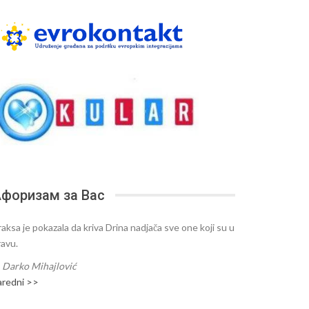
форизам за Вас
raksa je pokazala da kriva Drina nadjača sve one koji su u
ravu.
—
Darko Mihajlović
aredni >>