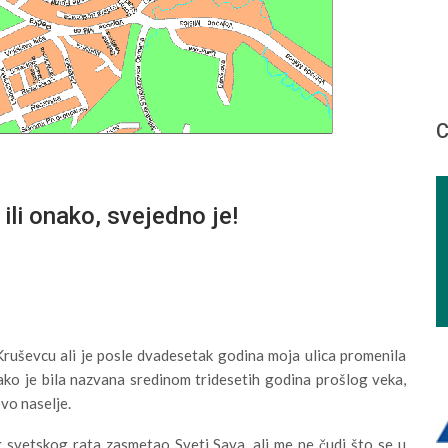
С
i onako, svejedno je!
Kruševcu ali je posle dvadesetak godina moja ulica promenila
ako je bila nazvana sredinom tridesetih godina prošlog veka,
vo naselje.
svetskog rata zasmetao Sveti Sava, ali me ne čudi što se u