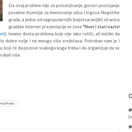
Da ovaj problem nije za potcenjivanje, govori postojanje
posebne Komisije za imenovanje ulica i trgova Skupštine
grada, a jedna od najpopularnijih (najotvaranijih) stranica
gradske internet prezentacije se zove
“Novi i stari nazivi
tml
). Imamo dosta problema koje nije lako rešiti, ali mislim da
lo dobre volje i ne mnogo više sredstava. Potreban nam je i
u, koji će da pozove svakoga koga treba i da organizuje da se
rukali više.
С
roš Predić
D