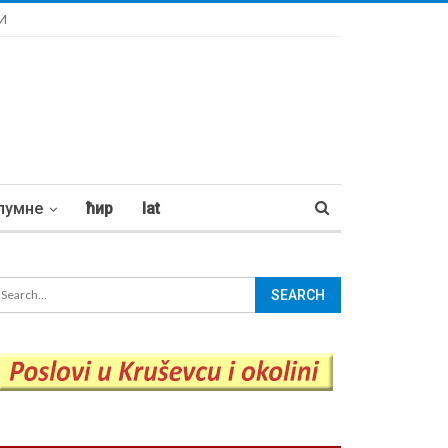
И
лумне
ћир
lat