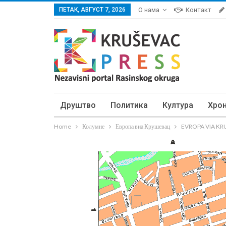
ПЕТАК, АВГУСТ 7, 2026
О нама
Контакт
Друштво
Политика
Култура
Хро
Home
Колумне
Европа виа Крушевац
EVROPA VIA KRUŠ