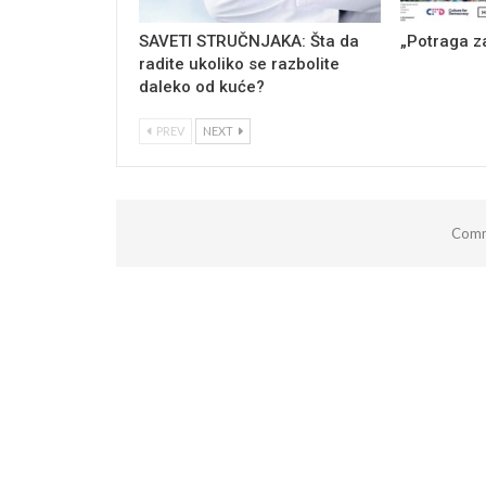
SAVETI STRUČNJAKA: Šta da
„Potraga z
radite ukoliko se razbolite
daleko od kuće?
PREV
NEXT
Comm