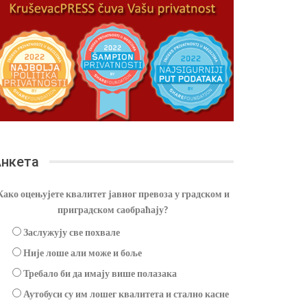
нкета
Како оцењујете квалитет јавног превоза у градском и
приградском саобраћају?
Заслужују све похвале
Није лоше али може и боље
Требало би да имају више полазака
Аутобуси су им лошег квалитета и стално касне