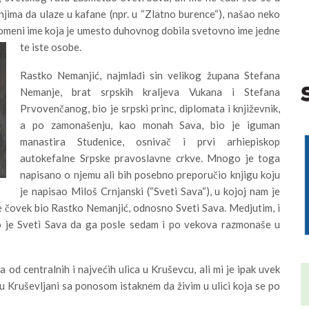
njima da ulaze u kafane (npr. u “Zlatno burence“), našao neko
 promeni ime koja je umesto duhovnog dobila svetovno ime jedne
te iste osobe.
Rastko Nemanjić, najmlađi sin velikog župana Stefana
Nemanje, brat srpskih kraljeva Vukana i Stefana
Prvovenčanog, bio je srpski princ, diplomata i književnik,
a po zamonašenju, kao monah Sava, bio je iguman
manastira Studenice, osnivač i prvi arhiepiskop
autokefalne Srpske pravoslavne crkve. Mnogo je toga
napisano o njemu ali bih posebno preporučio knjigu koju
je napisao Miloš Crnjanski (“Sveti Sava“), u kojoj nam je
je čovek bio Rastko Nemanjić, odnosno Sveti Sava. Medjutim, i
eo je Sveti Sava da ga posle sedam i po vekova razmonaše u
 od centralnih i najvećih ulica u Kruševcu, ali mi je ipak uvek
su Kruševljani sa ponosom istaknem da živim u ulici koja se po