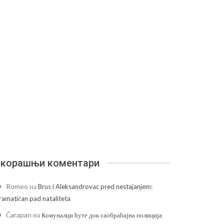
корашњи коментари
Romeo
на
Brus i Aleksandrovac pred nestajanjem:
ramatičan pad nataliteta
Čarapan
на
Комуналци ћуте док саобраћајна полиција