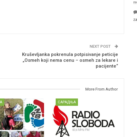
п
z
NEXT POST
Kruševljanka pokrenula potpisivanje peticije
„Osmeh koji nema cenu – osmeh za lekare i
pacijente“
More From Author
А
САРАДЊА