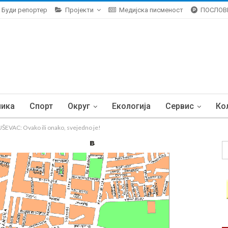
Буди репортер
Пројекти
Медијска писменост
ПОСЛОВ
ника
Спорт
Округ
Екологија
Сервис
Ко
EVAC: Ovako ili onako, svejedno je!