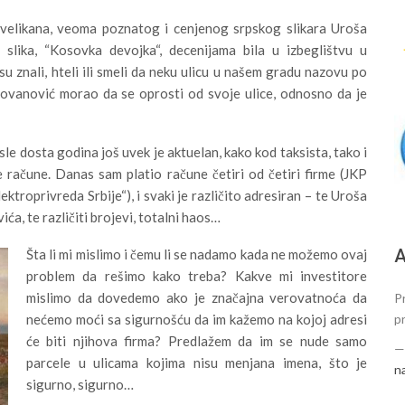
g velikana, veoma poznatog i cenjenog srpskog slikara Uroša
 slika, “Kosovka devojka“, decenijama bila u izbeglištvu u
u znali, hteli ili smeli da neku ulicu u našem gradu nazovu po
Milovanović morao da se oprosti od svoje ulice, odnosno da je
sle dosta godina još uvek je aktuelan, kako kod taksista, tako i
 račune. Danas sam platio račune četiri od četiri firme (JKP
ktroprivreda Srbije“), i svaki je različito adresiran – te Uroša
ća, te različiti brojevi, totalni haos…
А
Šta li mi mislimo i čemu li se nadamo kada ne možemo ovaj
problem da rešimo kako treba? Kakve mi investitore
mislimo da dovedemo ako je značajna verovatnoća da
P
p
nećemo moći sa sigurnošću da im kažemo na kojoj adresi
će biti njihova firma? Predlažem da im se nude samo
parcele u ulicama kojima nisu menjana imena, što je
n
sigurno, sigurno…