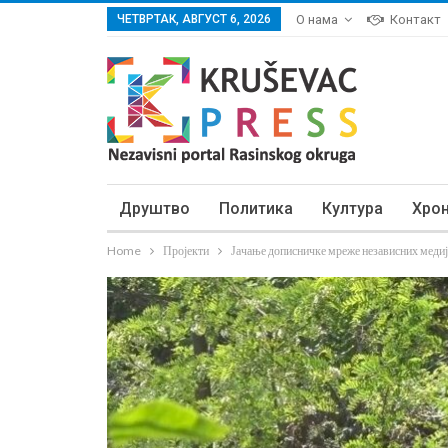
ЧЕТВРТАК, АВГУСТ 6, 2026
О нама
Контакт
Друштво
Политика
Култура
Хро
Home
Пројекти
Јачање дописничке мреже независних медиј