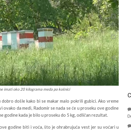
ine imati oko 20 kilograma meda po košnici
С
u dobro došle kako bi se makar malo pokrili gubici. Ako vreme
vi ovako da medi, Radomir se nada se će u proseku ove godine
e godine kada je bilo u proseku do 5 kg, odličan rezultat.
D
e godine biti i voća, što je ohrabrujuća vest jer su voćari u