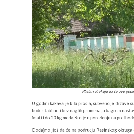
Pčelari očekuju da će ove god
U godini kakava je bila prošla, subvencije drzave s
bude stabilno i bez naglih promena, a bagrem nasta
imati i do 20 kg meda, što je u poređenju na prethodn
Dodajmo jjoš da će na području Rasinskog okruga ov