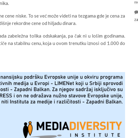
п
nika.
e cene niske. To se već može videti na tezgama gde je cena za
z
išnje rekordne cene od hiljadu dinara.
sada zabeležna tolika odskakanja, pa čak ni u lošim godinama.
tiče na stabilnu cenu, koja u ovom trenutku iznosi od 1.000 do