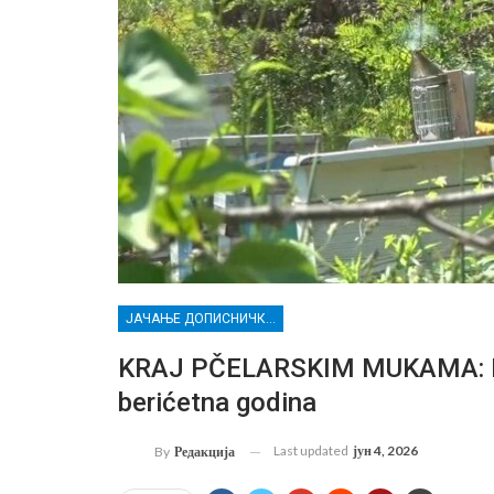
ЈАЧАЊЕ ДОПИСНИЧКЕ МРЕЖЕ НЕЗАВИСНИХ МЕДИЈА У РАСИНСКОМ ОКРУГУ
KRAJ PČELARSKIM MUKAMA: Ba
berićetna godina
Last updated
јун 4, 2026
By
Редакција