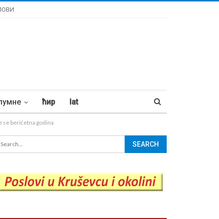
ЛОВИ
лумне
ћир
lat
se berićetna godina