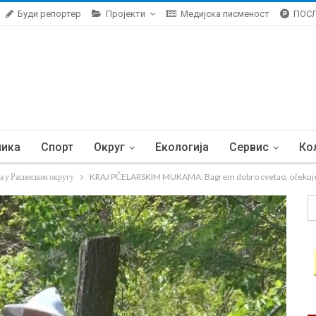
Буди репортер
Пројекти
Медијска писменост
ПОС
ника
Спорт
Округ
Екологија
Сервис
Ко
а у Расинском округу
KRAJ PČELARSKIM MUKAMA: Bagrem dobro cvetao, očekuje 