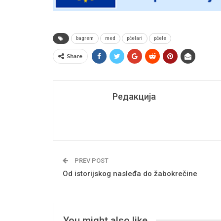
bagrem
med
pčelari
pčele
Share
Редакција
PREV POST
Od istorijskog nasleđa do žabokrečine
You might also like