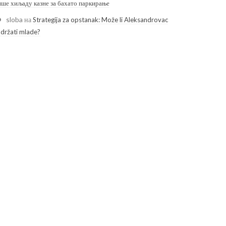
ише хиљаду казне за бахато паркирање
sloba
на
Strategija za opstanak: Može li Aleksandrovac
adržati mlade?