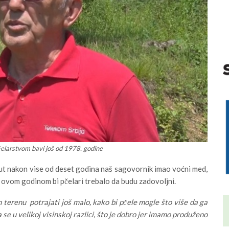
čelarstvom bavi još od 1978. godine
put nakon vise od deset godina naš sagovornik imao voćni med,
, ovom godinom bi pčelari trebalo da budu zadovoljni.
erenu potrajati još malo, kako bi pčele mogle što više da ga
se u velikoj visinskoj razlici, što je dobro jer imamo produženo