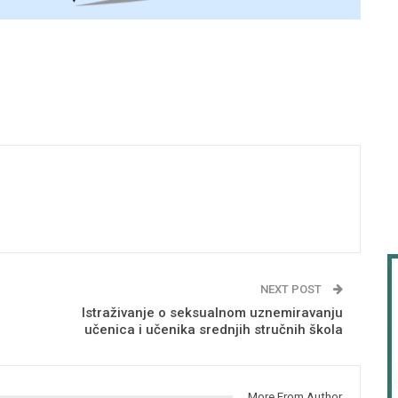
NEXT POST
Istraživanje o seksualnom uznemiravanju
učenica i učenika srednjih stručnih škola
More From Author