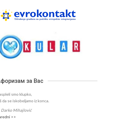
форизам за Вас
aspleli smo klupko,
oš da se iskobeljamo iz konca.
—
Darko Mihajlović
aredni >>