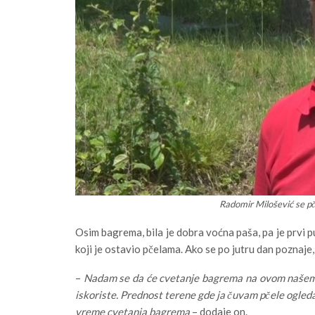
Radomir Milošević se p
Osim bagrema, bila je dobra voćna paša, pa je prvi 
koji je ostavio pčelama. Ako se po jutru dan poznaje
–
Nadam se da će cvetanje bagrema na ovom našem t
iskoriste. Prednost terene gde ja čuvam pčele ogleda 
vreme cvetanja bagrema
– dodaje on.