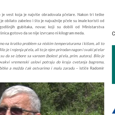
 je vest koja je najviše obradovala pčelare. Nakon tri teške
obilato zabeleo i što je najvažnije pčele su imale koristi od
godišnjih gubitaka, novac koji su dobili od Ministarstva
С
košnica gotovo da se nije izvrcano ni kilogram meda.
smo na kratko problem sa niskim temperaturama i kišom, ali to
ilo je i rojenja pčela, ali to je njen prirodan nagon i svaki pčelar
u da se izbore sa varoom (bolest pčela, prim. autora). Bilo je
ovakvi vremenski uslovi potraju do kraja cvetanja bagrema,
bitke a možda čak ostvarimo i malu zaradu
– ističe Radomir