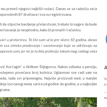
mu preneli njegovi najbliži rođaci. Danas se sa radošću seća
spoređenih 87 društava i sva su registrovana.
eli da otpočne bavljenje pčelarstvom, trebalo bi najpre da bude
avršavanje je neophodno, kako bi pronašli i računicu.
ari u pčelarstvu. To što sam učio pre skoro 50 godina, danas
jem sva zimska predavanja i savetovanja koja se održavaju na
apravio sam, jer mi je to bila profesija tokom mog radnog veka
vić Korčagin“ u Velikom Šiljegovcu. Nakon odlaska u penziju,
А
ostepeno povećava broj košnica. Uglavnom sve radi sam na
 meda, tada svi pripomognu. Najviše proizvodi med, u manjim
R
dnja izvrcanog meda varira od godine do godine, a u najboljim
j
lograma.
n