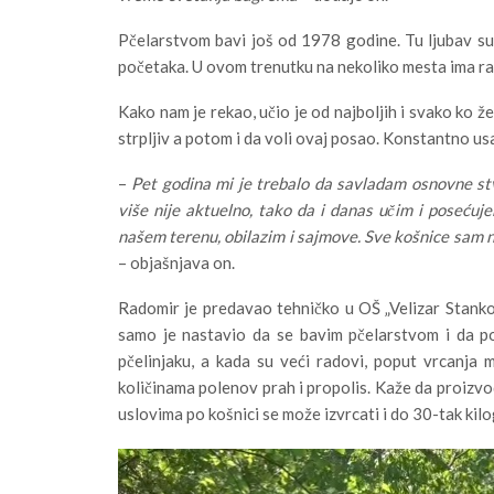
Pčelarstvom bavi još od 1978 godine. Tu ljubav su 
početaka. U ovom trenutku na nekoliko mesta ima ra
Kako nam je rekao, učio je od najboljih i svako ko ž
strpljiv a potom i da voli ovaj posao. Konstantno us
–
Pet godina mi je trebalo da savladam osnovne stv
više nije aktuelno, tako da i danas učim i poseću
našem terenu, obilazim i sajmove. Sve košnice sam n
– objašnjava on.
Radomir je predavao tehničko u OŠ „Velizar Stanko
samo je nastavio da se bavim pčelarstvom i da p
pčelinjaku, a kada su veći radovi, poput vrcanja
količinama polenov prah i propolis. Kaže da proizvo
uslovima po košnici se može izvrcati i do 30-tak ki