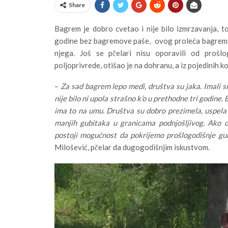
Share
Bagrem je dobro cvetao i nije bilo izmrzavanja, to
godine bez bagremove paše, ovog proleća bagrem je 
njega. Još se pčelari nisu oporavili od prošlo
poljoprivrede, otišao je na dohranu, a iz pojedinih 
–
Za sad bagrem lepo medi, društva su jaka. Imali 
nije bilo ni upola strašno k’o u prethodne tri godine. B
ima to na umu. Društva su dobro prezimela, uspela s
manjih gubitaka u granicama podnjošljivog. Ako 
postoji mogućnost da pokrijemo prošlogodišnje gu
Milošević, pčelar da dugogodišnjim iskustvom.