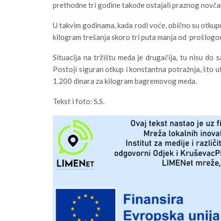
prethodne tri godine takođe ostajali praznog novča
U takvim godinama, kada rodi voće, obično su otkupn
kilogram trešanja skoro tri puta manja od prošlogod
Situacija na tržištu meda je drugačija, tu nisu do 
Postoji siguran otkup i konstantna potražnja, što u
1.200 dinara za kilogram bagremovog meda.
Tekst i foto: S.S.