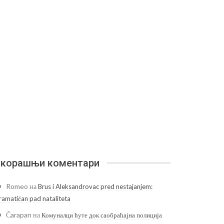
корашњи коментари
Romeo
на
Brus i Aleksandrovac pred nestajanjem:
ramatičan pad nataliteta
Čarapan
на
Комуналци ћуте док саобраћајна полиција