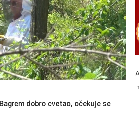
А
grem dobro cvetao, očekuje se