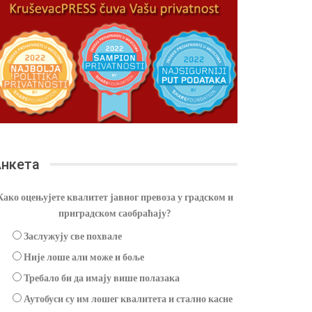
нкета
Како оцењујете квалитет јавног превоза у градском и
приградском саобраћају?
Заслужују све похвале
Није лоше али може и боље
Требало би да имају више полазака
Аутобуси су им лошег квалитета и стално касне