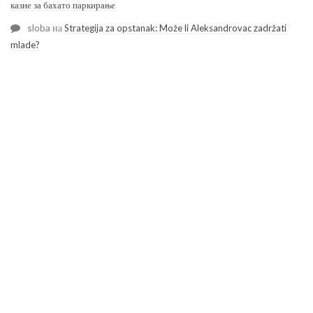
казне за бахато паркирање
sloba
на
Strategija za opstanak: Može li Aleksandrovac zadržati
mlade?