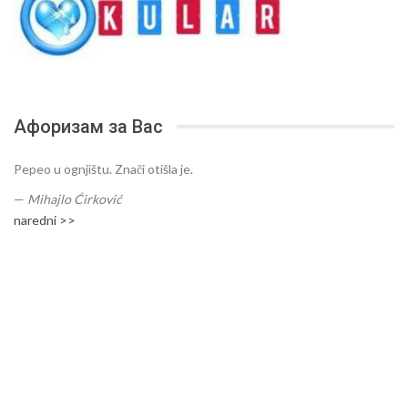
Афоризам за Вас
Pepeo u ognjištu. Znači otišla je.
—
Mihajlo Ćirković
naredni >>