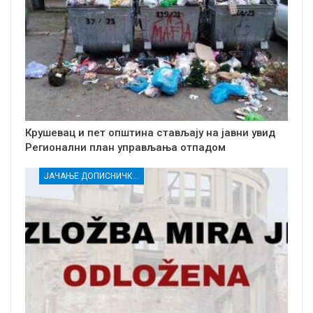
Крушевац и пет општина стављају на јавни увид
Регионални план управљања отпадом
ЈАЧАЊЕ ДОПИСНИЧКЕ МРЕЖЕ НЕЗАВИСНИХ МЕДИЈА У РАСИНСКОМ ОКРУГУ