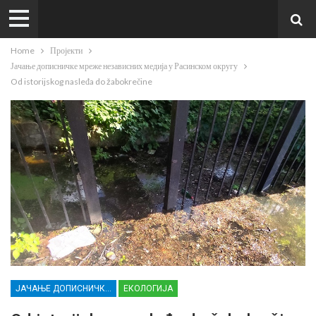
Home
Пројекти
Јачање дописничке мреже независних медија у Расинском округу
Od istorijskog nasleđa do žabokrečine
ЈАЧАЊЕ ДОПИСНИЧКЕ МРЕЖЕ НЕЗАВИСНИХ МЕДИЈА У РАСИНСКОМ ОКРУГУ
ЕКОЛОГИЈА