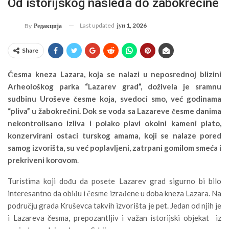
Od istorijskog nasleđa do žabokrečine
Last updated
јун 1, 2026
By
Редакција
Share
Česma kneza Lazara, koja se nalazi u neposrednoj blizini
Arheološkog parka “Lazarev grad”, doživela je sramnu
sudbinu Uroševe česme koja, svedoci smo, već godinama
“pliva” u žabokrečini. Dok se voda sa Lazareve česme danima
nekontrolisano izliva i polako plavi okolni kameni plato,
konzervirani ostaci turskog amama, koji se nalaze pored
samog izvorišta, su već poplavljeni, zatrpani gomilom smeća i
prekriveni korovom
.
Turistima koji dođu da posete Lazarev grad sigurno bi bilo
interesantno da obiđu i česme izrađene u doba kneza Lazara. Na
području grada Kruševca takvih izvorišta je pet. Jedan od njih je
i Lazareva česma, prepozantljiv i važan istorijski objekat iz