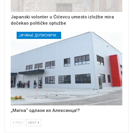
Japanski volonter u Ćićevcu umesto izložbe mira
dočekao političke optužbe
ЈАЧАЊЕ ДОПИСНИЧКЕ МРЕЖЕ НЕЗАВИСНИХ МЕДИЈА У РАСИНСКОМ ОКРУГУ
„Магна“ одлази из Алексинца!?
PREV
NEXT