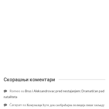
Скорашњи коментари
Romeo
на
Brus i Aleksandrovac pred nestajanjem: Dramatičan pad
nataliteta
Čarapan
на
Комуналци ћуте док саобраћајна полиција пише хиљаду