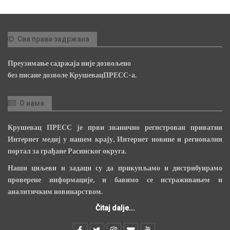
Сва права задржана
Преузимање садржаја није дозвољено
без писане дозволе КрушевацПРЕСС-а.
О нама
Крушевац ПРЕСС је први званично регистрован приватни
Интернет медиј у нашем крају, Интернет новине и регионални
портал за грађане Расинског округа.
Наши циљеви и задаци су да прикупљамо и дистрибуирамо
проверене информације, и бавимо се истраживањем и
аналитичким новинарством.
Čitaj dalje...