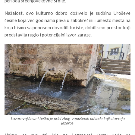
perioda srednjovekovne Srbije.
Nažalost, ovo kulturno dobro doživelo je sudbinu Uroševe
česme koja već godinama pliva u žabokrečini i umesto mesta na
koja bismo sa ponosom dovodili turiste, dobili smo prostor koji
predstavlja ruglo i potencijalni izvor zaraze.
Lazarevoj česmi teško je prići zbog zapušenih odvoda koji stavraju
jezerce