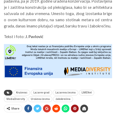
padavina, pa je 2019. godine urađena konzervacija. Postavljena
je i zaštitna konstrukcija od pleksiglasa, kako bi se arhitektura
sačuvala od zuba vremena. Umesto toga, zbog izostanka brige
o ovom kulturnom dobru, na samo stotinak metara od centra
grada, danas imamo plutajući otpad, barsku travu i žabokrečinu.
Tekst i foto:
J. Pavlović
Kruševac
Lazarev grad
Lazareva česma
LIMENet
MediaDiversity
Uroševa česma
žabokrečina
Share