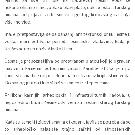
Naime, sa sve tri lule na Lazarevoj česmi voda se
nekontrolisano izliva, polako plavi plato, dok se ostaci turskog
amama, od prljave vode, smeća i gustog korovskog rastinja,
više i ne vide.
Inače, pretpostavlja se da današnji arhitektonski oblik česme u
velikoj meri potiče iz perioda osmanske vladavine, kada je
Kruševac nosio naziv Aladža Hisar.
Česma je prepoznatljiva po prostranom platou koji je ograđen
masivnim kamenim potpornim zidom. Karakteristična je i po
tome što ima lule raspoređene na tri strane iz kojih ističe voda.
Do samog platoa i lula silazi se kamenim stepenicama.
Prilikom kasnijih arheoloških i infrastrukturnih radova, u
neposrednoj blizini česme otkriveni su i ostaci starog turskog
amama.
Kada su temelji i zidovi amama otkopani, javila se potreba da se
to arheološko nalazište trajno zaštiti od atmosferskih