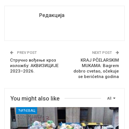
Редакција
PREV POST
NEXT POST
Стручно вођење кроз
KRAJ PČELARSKIM
изложбу: АКВИЗИЦИЈЕ
MUKAMA: Bagrem
2023–2026.
dobro cvetao, očekuje
se berićetna godina
You might also like
All
ЋИЋЕВАЦ