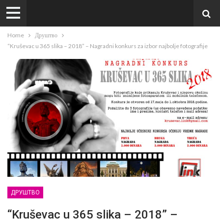
Home
Друштво
“Kruševac u 365 slika – 2018” – Nagradni konkurs za izbor najbolje fotografije
ДРУШТВО
“Kruševac u 365 slika – 2018” –