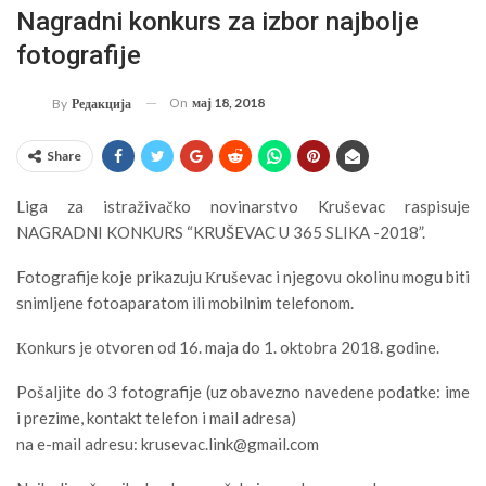
Nagradni konkurs za izbor najbolje
fotografije
On
мај 18, 2018
By
Редакција
Share
Liga za istraživačko novinarstvo Kruševac raspisuje
NAGRADNI KONKURS “KRUŠEVAC U 365 SLIKA -2018”.
Fotografije koje prikazuju Кruševac i njegovu okolinu mogu biti
snimljene fotoaparatom ili mobilnim telefonom.
Кonkurs je otvoren od 16. maja do 1. oktobra 2018. godine.
Pošaljite do 3 fotografije (uz obavezno navedene podatke: ime
i prezime, kontakt telefon i mail adresa)
na e-mail adresu: krusevac.link@gmail.com