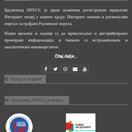
Крушевац ПРЕСС је први званично регистрован приватни
Интернет медиј у нашем крају, Интернет новине и регионални
портал за грађане Расинског округа.
Наши циљеви и задаци су да прикупљамо и дистрибуирамо
проверене информације, и бавимо се истраживањем и
аналитичким новинарством.
Čitaj dalje...
Лајкуј и подели
Крушевац ПРЕСС је члан у: