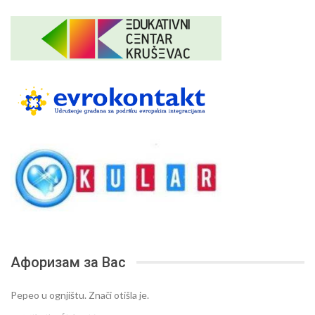
Афоризам за Вас
Pepeo u ognjištu. Znači otišla je.