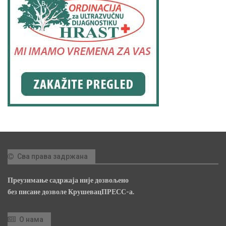
Сва права задржана
Преузимање садржаја није дозвољено
без писане дозволе КрушевацПРЕСС-а.
О нама