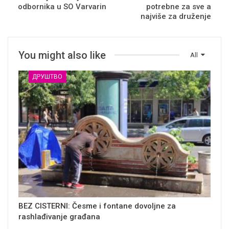
odbornika u SO Varvarin
potrebne za sve a
najviše za druženje
You might also like
All
ДРУШТВО
BEZ CISTERNI: Česme i fontane dovoljne za
rashlađivanje građana