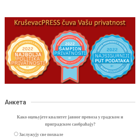
Анкета
Како оцењујете квалитет јавног превоза у градском и
приградском саобраћају?
Заслужују све похвале