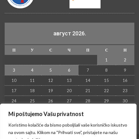
август 2026.
П
У
С
Ч
П
С
Н
1
2
3
4
5
6
7
8
9
10
11
12
13
14
15
16
17
18
19
20
21
22
23
24
25
26
27
28
29
30
31
Mi poštujemo Vašu privatnost
« јул
Koristimo kolačiće da bismo poboljšali vaše korisničko iskustvo
na ovom sajtu. Klikom na "Prihvati sve", pristajete na našu