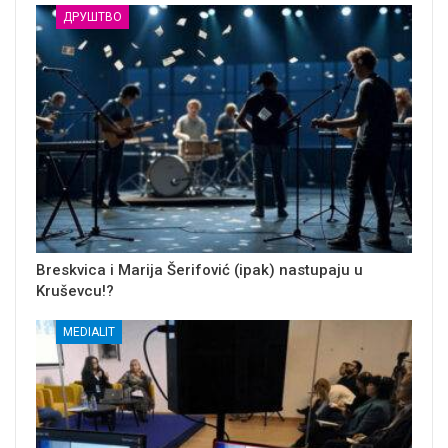
ДРУШТВО
Breskvica i Marija Šerifović (ipak) nastupaju u
Kruševcu!?
MEDIALIT