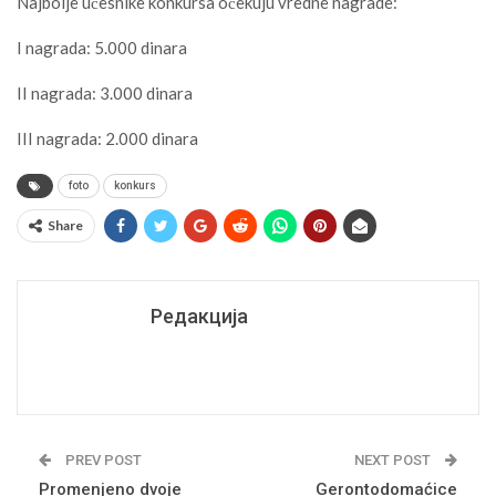
Najbolje učesnike konkursa očekuju vredne nagrade:
I nagrada: 5.000 dinara
II nagrada: 3.000 dinara
III nagrada: 2.000 dinara
foto
konkurs
Share
Редакција
PREV POST
NEXT POST
Promenjeno dvoje
Gerontodomaćice