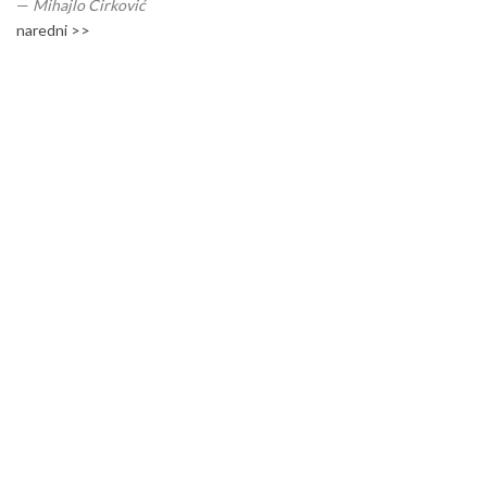
—
Mihajlo Ćirković
naredni >>