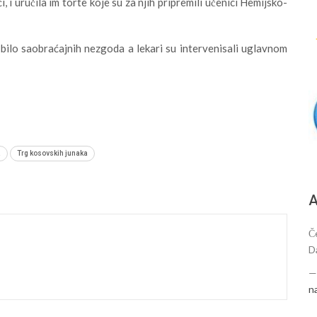
 i uručila im torte koje su za njih pripremili učenici Hemijsko-
bilo saobraćajnih nezgoda a lekari su intervenisali uglavnom
a
Trg kosovskih junaka
А
Č
D
n