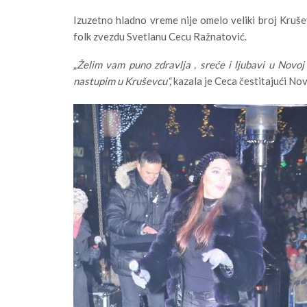
Izuzetno hladno vreme nije omelo veliki broj Kruš
folk zvezdu Svetlanu Cecu Ražnatović.
„
Želim vam puno zdravlja , sreće i ljubavi u Novoj 
nastupim u Kruševcu“,
kazala je Ceca čestitajući No