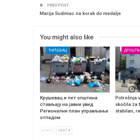
PREV POST
Marija Sudimac na korak do medalje
You might also like
ЋИЋЕВАЦ
ДРУШТВ
Крушевац и пет општина
Potrošnja 
стављају на јавни увид
skočila za 
Регионални план управљања
stabilan, r
отпадом
PREV
NEXT