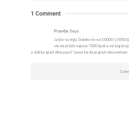
1 Comment
Pravda
Says
Ja bio na trgu. Daleko ke od 10000-15000 lju
ste da je bilo najvise 7000 ljudi a od tog br
o dali ko grad silne pare? Jasno ke da je grad reko:nemam
Comm