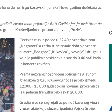
evljana da na Trgu kosovskih junaka Novu godinu dočekaju uz
godini! Hvala mom prijatelju Bati Gašiću jer je insistirao da
vu godinu Kruševljanima a potom zapevala „Poziv“.
С
Cecin nastup je počeo u 22.40 poznatim hitom
„Nagovori“ a zatim su se ređale dobro poznate
numere „Beograd“, „Kukavica“, „Nevalja“ i druge uz
koje je publika horski pevala sve do 0.40 sati kada
je koncert završen.
Prema nezvaničnoj proceni policije na glavnom
gradskom trgu u Kruševcu noćas je bilo između
12.000 i 15.000 ljudi dok su novinari procenili da
je u jednom trenutku bilo i svih 20.000.
Gradjani su se zagrejali uz pomoć kuvanog vina i
vruće rakije koju služe pripadnici Vojske Srbije.