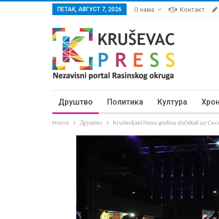
ПЕТАК, АВГУСТ 7, 2026
О нама
Контакт
Друштво
Политика
Култура
Хро
Home
Друштво
Kruševljani Novu godinu dočekali uz Cec