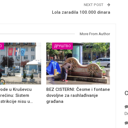
NEXT POST
Lola zaradila 100.000 dinara
More From Author
О
ДРУШТВО
vode u Kruševcu
BEZ CISTERNI: Česme i fontane
С
trećinu: Sistem
dovoljne za rashlađivanje
estrikcije nisu u…
građana
D