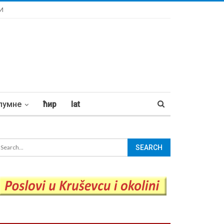
И
лумне
ћир
lat