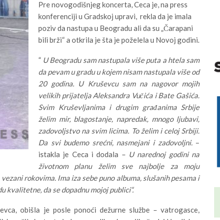
Pre novogodišnjeg koncerta, Ceca je, na press
konferenciji u Gradskoj upravi, rekla da je imala
poziv da nastupa u Beogradu ali da su „Čarapani
bili brži“ a otkrila je šta je poželela u Novoj godini.
“
U Beogradu sam nastupala više puta a htela sam
da pevam u gradu u kojem nisam nastupala više od
20 godina. U Kruševcu sam na nagovor mojih
velikih prijatelja Aleksandra Vučića i Bate Gašića.
Svim Kruševljanima i drugim građanima Srbije
želim mir, blagostanje, napredak, mnogo ljubavi,
zadovoljstvo na svim licima. To želim i celoj Srbiji.
Da svi budemo srećni, nasmejani i zadovoljni.
–
istakla je Ceca i dodala –
U narednoj godini na
životnom planu želim sve najbolje za moju
o vezani rokovima. Ima iza sebe puno albuma, slušanih pesama i
 kvalitetne, da se dopadnu mojoj publici“.
evca, obišla je posle ponoći dežurne službe – vatrogasce,