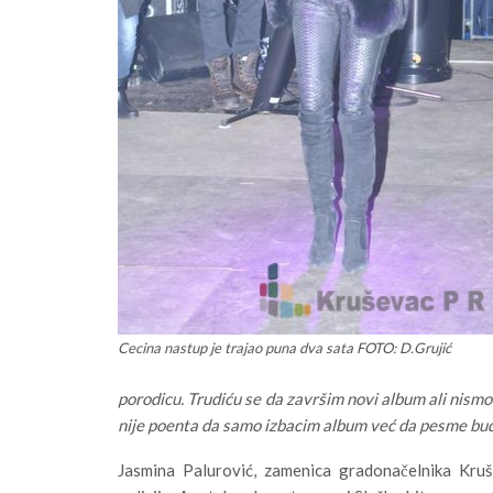
Cecina nastup je trajao puna dva sata FOTO: D.Grujić
porodicu. Trudiću se da završim novi album ali nism
nije poenta da samo izbacim album već da pesme budu
Jasmina Palurović, zamenica gradonačelnika Kruš