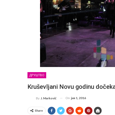
ДРУШТВО
Kruševljani Novu godinu dočeka
On
јан 1, 2016
By
J. Marković
Share