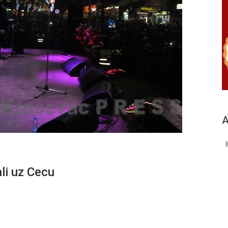
А
li uz Cecu