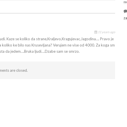
п
z
11 years ago
di. Kaze se koliko da strane,Kraljevo,Kragujevac,Jagodina…. Pravo je
oja koliko ke bilo nas Krusevljana? Verujem ne vise od 4000. Za koga sm
 sta da jedem….Bruka ljudi….Dzabe sam se smrzo.
ents are closed.