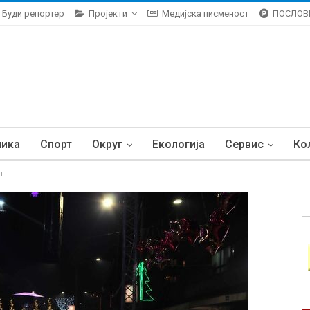
Буди репортер
Пројекти
Медијска писменост
ПОСЛОВ
ника
Спорт
Округ
Екологија
Сервис
Ко
u