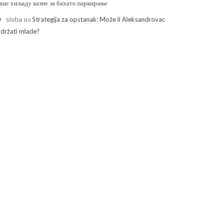
ише хиљаду казне за бахато паркирање
sloba
на
Strategija za opstanak: Može li Aleksandrovac
adržati mlade?