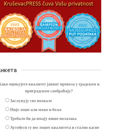
нкета
Како оцењујете квалитет јавног превоза у градском и
приградском саобраћају?
Заслужују све похвале
Није лоше али може и боље
Требало би да имају више полазака
Аутобуси су им лошег квалитета и стално касне