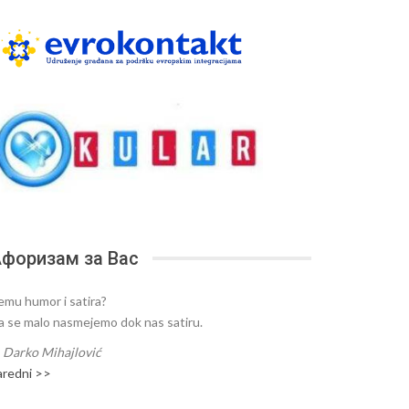
форизам за Вас
emu humor i satira?
a se malo nasmejemo dok nas satiru.
—
Darko Mihajlović
aredni >>