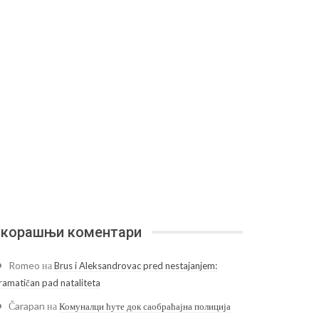
корашњи коментари
Romeo
на
Brus i Aleksandrovac pred nestajanjem:
ramatičan pad nataliteta
Čarapan
на
Комуналци ћуте док саобраћајна полиција