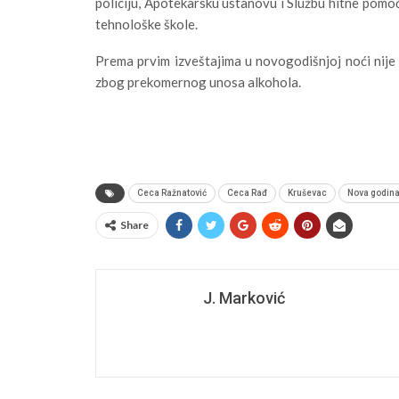
policiju, Apotekarsku ustanovu i Službu hitne pomoći,
tehnološke škole.
Prema prvim izveštajima u novogodišnjoj noći nije 
zbog prekomernog unosa alkohola.
Ceca Ražnatović
Ceca Rađ
Kruševac
Nova godin
Share
J. Marković