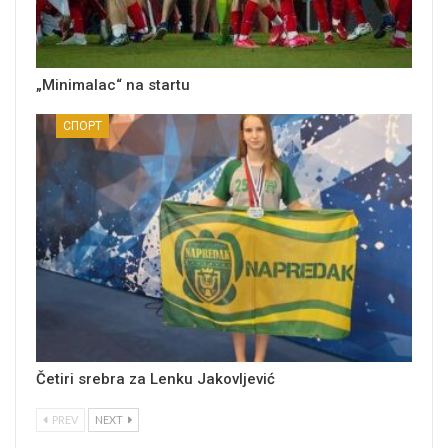
„Minimalac“ na startu
СПОРТ
Četiri srebra za Lenku Jakovljević
PREV
NEXT