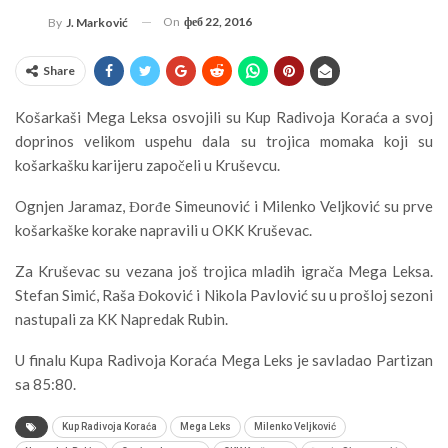
On
феб 22, 2016
By
J. Marković
Share
Košarkaši Mega Leksa osvojili su Kup Radivoja Koraća a svoj
doprinos velikom uspehu dala su trojica momaka koji su
košarkašku karijeru započeli u Kruševcu.
Ognjen Jaramaz, Đorđe Simeunović i Milenko Veljković su prve
košarkaške korake napravili u OKK Kruševac.
Za Kruševac su vezana još trojica mladih igrača Mega Leksa.
Stefan Simić, Raša Đoković i Nikola Pavlović su u prošloj sezoni
nastupali za KK Napredak Rubin.
U finalu Kupa Radivoja Koraća Mega Leks je savladao Partizan
sa 85:80.
Kup Radivoja Koraća
Mega Leks
Milenko Veljković