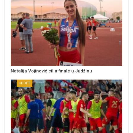
Natalija Vojinović cilja finale u Judžinu
СПОРТ