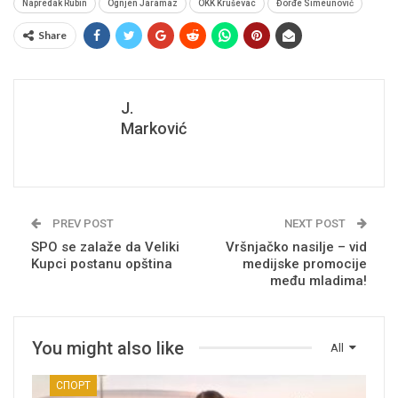
Napredak Rubin
Ognjen Jaramaz
OKK Kruševac
Đorđe Simeunović
Share
J.
Marković
PREV POST
NEXT POST
SPO se zalaže da Veliki
Vršnjačko nasilje – vid
Kupci postanu opština
medijske promocije
među mladima!
You might also like
All
СПОРТ