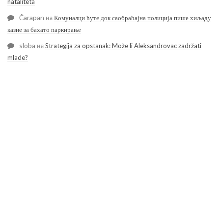
nataliteta
Čarapan
на
Комуналци ћуте док саобраћајна полиција пише хиљаду
казне за бахато паркирање
sloba
на
Strategija za opstanak: Može li Aleksandrovac zadržati
mlade?