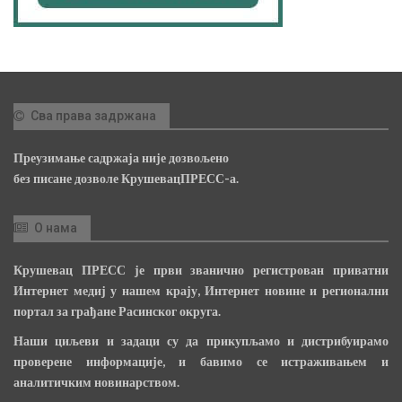
Сва права задржана
Преузимање садржаја није дозвољено
без писане дозволе КрушевацПРЕСС-а.
О нама
Крушевац ПРЕСС је први званично регистрован приватни
Интернет медиј у нашем крају, Интернет новине и регионални
портал за грађане Расинског округа.
Наши циљеви и задаци су да прикупљамо и дистрибуирамо
проверене информације, и бавимо се истраживањем и
аналитичким новинарством.