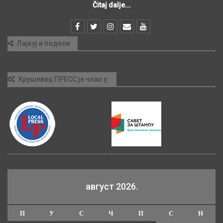
Čitaj dalje...
Лајкуј и подели
Крушевац ПРЕСС је члан у:
август 2026.
П
У
С
Ч
П
С
Н