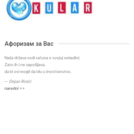
Афоризам за Вас
Naša država vodi računa o svojoj omladini.
Zato ih i ne zapošljava,
da bi ovi mogli da idu u inostranstvo.
—
Dejan Ristić
naredni >>