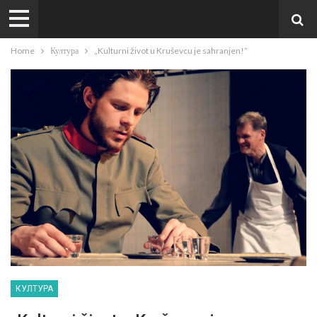
Home
Култура
„Kulturni život u Kruševcu je sahranjen!“
КУЛТУРА