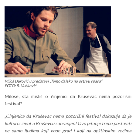
Miloš Đurović u predstavi „Tamo daleko na ostrvu spasa“
FOTO: R. Vučković
Miloše, šta misliš o činjenici da Kruševac nema pozorišni
festival?
„
Činjenica da Kruševac nema pozorišni festival dokazuje da je
kulturni život u Kruševcu sahranjen! Ovo pitanje treba postaviti
ne samo ljudima koji vode grad i koji na opštinskim većima