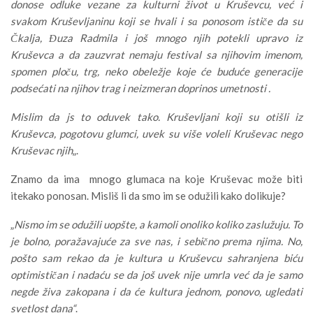
donose odluke vezane za kulturni život u Kruševcu, već i
svakom Kruševljaninu koji se hvali i sа ponosom ističe da su
Čkalja, Đuza Radmila i još mnogo njih potekli upravo iz
Kruševca a da zauzvrat nemaju festival sa njihovim imenom,
spomen ploču, trg, neko obeležje koje će buduće generacije
podsećati na njihov trag i neizmeran doprinos umetnosti .
Mislim da js to oduvek tako. Kruševljani koji su otišli iz
Kruševca, pogotovu glumci, uvek su više voleli Kruševac nego
Kruševac njih
„.
Znamo da ima mnogo glumaca na koje Kruševac može biti
itekako ponosan. Misliš li da smo im se odužili kako dolikuje?
„
Nismo im se odužili uopšte, a kamoli onoliko koliko zaslužuju. To
je bolno, poražavajuće za sve nas, i sebično prema njima. No,
pošto sam rekao da je kultura u Kruševcu sahranjena biću
optimističan i nadaću se da još uvek nije umrla već da je samo
negde živa zakopana i da će kultura jednom, ponovo, ugledati
svetlost dana“
.