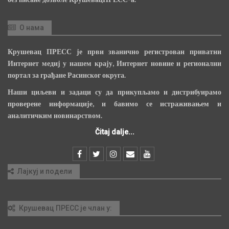
О нама
Крушевац ПРЕСС је први званично регистрован приватни
Интернет медиј у нашем крају, Интернет новине и регионални
портал за грађане Расинског округа.
Наши циљеви и задаци су да прикупљамо и дистрибуирамо
проверене информације, и бавимо се истраживањем и
аналитичким новинарством.
Čitaj dalje...
Лајкуј и подели
Крушевац ПРЕСС је члан у: