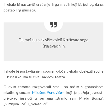
Trebalo bi nastaviti uređenje Trga mladih koji bi, jednog dana,
postao Trg glumaca.
Glumci su uvek više voleli Kruševac nego
Kruševac njih.
Takođe bi postavljanjem spomen-ploča trebalo obeležiti rodne
ili kuće u kojima su živeli bardovi teatra.
O ovim temama razgovarali smo i sa našim sugrađaninom
mladim glumcem
Milošem Đurovićem
koji je pažnju javnosti
privukao igrajući u serijama „Branio sam Mladu Bosnu“,
„Sumnjiva lica“ i „Nemanjići“.