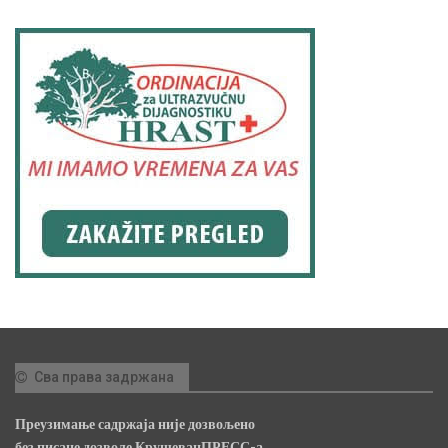
Сва права задржана
Преузимање садржаја није дозвољено
без писане дозволе КрушевацПРЕСС-а.