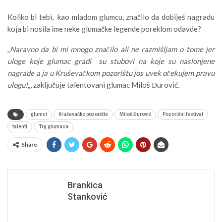
Koliko bi tebi, kao mladom glumcu, značilo da dobiješ nagradu
koja bi nosila ime neke glumačke legende poreklom odavde?
„
Naravno da bi mi mnogo značilo ali ne razmišljam o tome jer
uloge koje glumac gradi su stubovi na koje su naslonjene
nagrade a ja u Kruševačkom pozorištu jos uvek očekujem pravu
ulogu!
„, zaključuje talentovani glumac Miloš Đurović.
glumci
Kruševačko pozorište
Miloš Đurović
Pozorišni festival
talenti
Trg glumaca
Share
Brankica
Stanković