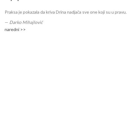
Praksa je pokazala da kriva Drina nadjača sve one koji su u pravu.
—
Darko Mihajlović
naredni >>