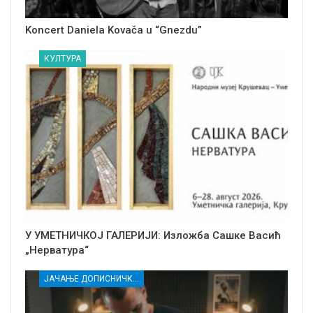
Koncert Daniela Kovača u “Gnezdu”
КУЛТУРА
У УМЕТНИЧКОЈ ГАЛЕРИЈИ: Изложба Сашке Васић
„Нерватура“
ЈАЧАЊЕ ДОПИСНИЧКЕ МРЕЖЕ НЕЗАВИСНИХ МЕДИЈА У РАСИНСКОМ ОКРУГУ