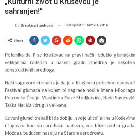
„Kulturni život u Kruševcu je
sahranjen!“
Last updated
окт 23, 2018
By
Brankica Stanković
Share
Polemika da li se Kruševac na pravi način odužio glumačkim
velikanima rođenim u našem gradu iznedrila je nekoliko
konstruktivnih predloga.
Naši sagovornici smatraju da je u Kruševcu potrebno osnovati
Festival glumaca na kojem bi nagrade nosile imena Miodraga
Petrovića Čkalje, Vlastimira Đuze Stoiljkovića, Rade Savićević,
Taška Načića i drugih velikana.
Čuveni glumci trebali bi da dobiju „svoje ulice“ ali ne u Koševima
i Lipovcu, kao što predlažu nadležni, već bliže centru grada.
Možda u budućem naselju na Starom aerodromu.