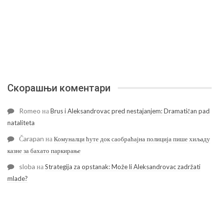
Скорашњи коментари
Romeo
на
Brus i Aleksandrovac pred nestajanjem: Dramatičan pad
nataliteta
Čarapan
на
Комуналци ћуте док саобраћајна полиција пише хиљаду
казне за бахато паркирање
sloba
на
Strategija za opstanak: Može li Aleksandrovac zadržati
mlade?