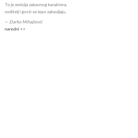
To je emisija zabavnog karaktera,
voditelj i gosti se lepo zabavljaju.
—
Darko Mihajlović
naredni >>