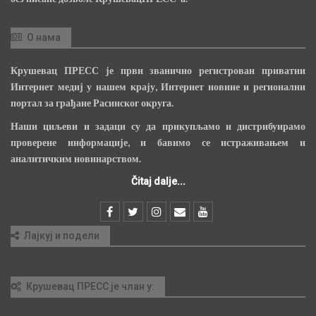
О нама
Крушевац ПРЕСС је први званично регистрован приватни
Интернет медиј у нашем крају, Интернет новине и регионални
портал за грађане Расинског округа.
Наши циљеви и задаци су да прикупљамо и дистрибуирамо
проверене информације, и бавимо се истраживањем и
аналитичким новинарством.
Čitaj dalje...
Лајкуј и подели
Крушевац ПРЕСС је члан у: