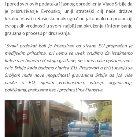
I pored svih ovih podataka i jasnog opredeljenja Vlade Srbije da
je pridruživanje Evropskoj uniji strateški cilj naše države
lokalne vlasti u Rasinskom okrugu čine jako malo na promociji
evropskih vrednosti u svom najbližem okruženju i informisanju
građana o procesu pridruživanja.
“
Svaki projekat koji je finansiran od strane EU propraćen je
medijskim prilozima, pri čemu se uvek trudimo da istaknemo
kakvi sve benefiti očekuju građane, ne samo naše opštine, već i
cele Srbije kada budemo članica EU. Pregovori o pristupanju sa
Srbijom nude nove mogućnosti građanima Srbije da još više
nauče o EU, njenim vrednostima, istoriji, organizaciji,
politikama, praksama kao i prednostima članstva.