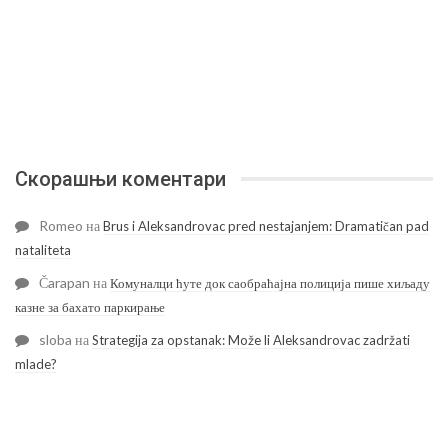
Скорашњи коментари
Romeo
на
Brus i Aleksandrovac pred nestajanjem: Dramatičan pad
nataliteta
Čarapan
на
Комуналци ћуте док саобраћајна полиција пише хиљаду
казне за бахато паркирање
sloba
на
Strategija za opstanak: Može li Aleksandrovac zadržati
mlade?