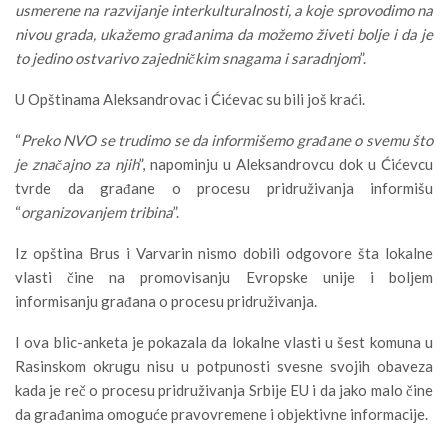
usmerene na razvijanje interkulturalnosti, a koje sprovodimo na
nivou grada, ukažemo građanima da možemo živeti bolje i da je
to jedino ostvarivo zajedničkim snagama i saradnjom
”.
U Opštinama Aleksandrovac i Ćićevac su bili još kraći.
“
Preko NVO se trudimo se da informišemo građane o svemu što
je značajno za njih
”, napominju u Aleksandrovcu dok u Ćićevcu
tvrde da građane o procesu pridruživanja informišu
“
organizovanjem tribina
”.
Iz opština Brus i Varvarin nismo dobili odgovore šta lokalne
vlasti čine na promovisanju Evropske unije i boljem
informisanju građana o procesu pridruživanja.
I ova blic-anketa je pokazala da lokalne vlasti u šest komuna u
Rasinskom okrugu nisu u potpunosti svesne svojih obaveza
kada je reč o procesu pridruživanja Srbije EU i da jako malo čine
da građanima omoguće pravovremene i objektivne informacije.