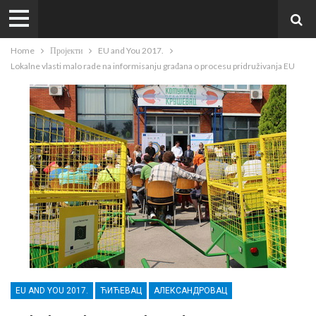
Home
Пројекти
EU and You 2017.
Lokalne vlasti malo rade na informisanju građana o procesu pridruživanja EU
EU AND YOU 2017.
ЋИЋЕВАЦ
АЛЕКСАНДРОВАЦ