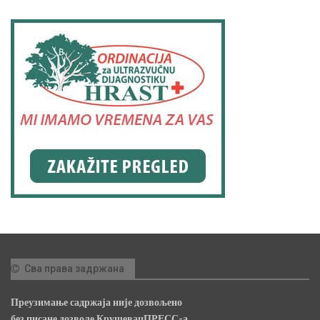
Сва права задржана
Преузимање садржаја није дозвољено
без писане дозволе КрушевацПРЕСС-а.