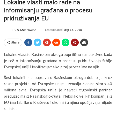
Lokalne vlasti malo rade na
informisanju građana o procesu
pridruživanja EU
Last updated
мар 16, 2018
By
S. Milenković
Share
Lokalne vlasti u Rasinskom okrugu poprilično su neaktivne kada
je reč o informisanju građana o procesu pridruživanja Srbije
Evropskoj uniji i implikacijama koje taj proces ima na njih.
Šest lokalnih samouprava u Rasinskom okrugu dobilo je, kroz
razne projekte, od Evropske unije i zemalja članica skoro 40
miliona evra. Evropska unija je najveći trgovinski partner
preduzećima iz Rasinskog okruga. Nekoliko velikih kompanija iz
EU ima fabrike u Kruševcu i okolini i u njima upošljavaju hiljade
radnika.