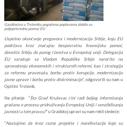
Gazdinstva u Trsteniku pogođena poplavama dobila su
poljoprivrednu pomoć EU
Uspešno okončanje pregovora i modernizacija Srbije, koju EU
podržava kroz značajnu bespovratnu finansijsku pomoć,
dovešće Srbiju do punog članstva u Evropskoj uniji. Delegacija
EU sarađuje sa Vladom Republike Srbije naročito na
sprovođenju ekonomskih i strukturnih reformi, kao i strategija
za reformu pravosuđa, borbu protiv korupcije, modernizaciju
javne uprave i borbu protiv diskriminacije
”, odgovorili su nam u
Opštini Trstenik.
Na pitanje “
Šta Grad Kruševac čini radi boljeg informisanja
građana o procesu pridruživanja Evropskoj Uniji i senzibilisanja
javnosti u tom pravcu?
” u Gradskoj upravi su nam rekli sledeće:
“
Nastojimo da kroz razne projekte i manifestacije koje su