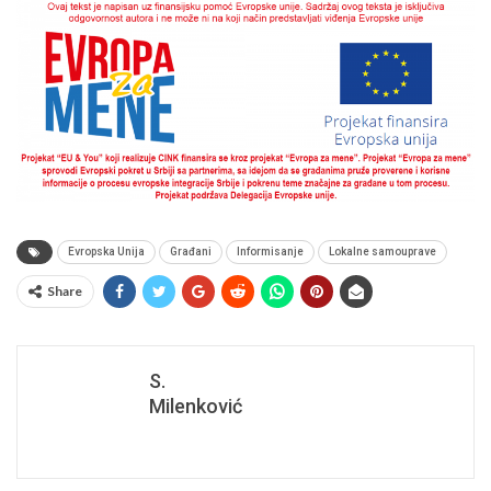
Evropska Unija
Građani
Informisanje
Lokalne samouprave
Share
S.
Milenković