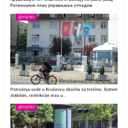
Регионални план управљања отпадом
ДРУШТВО
Potrošnja vode u Kruševcu skočila za trećinu: Sistem
stabilan, restrikcije nisu u…
ДРУШТВО