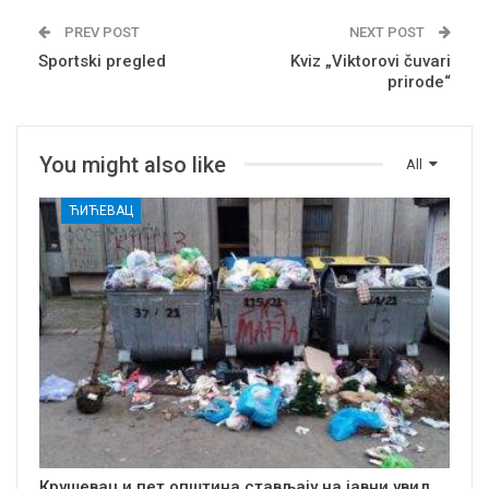
PREV POST
NEXT POST
Sportski pregled
Kviz „Viktorovi čuvari
prirode“
You might also like
All
ЋИЋЕВАЦ
Крушевац и пет општина стављају на јавни увид