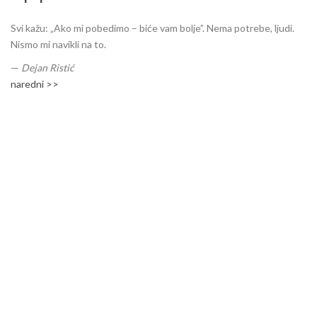
Svi kažu: „Ako mi pobedimo – biće vam bolje”. Nema potrebe, ljudi.
Nismo mi navikli na to.
—
Dejan Ristić
naredni >>