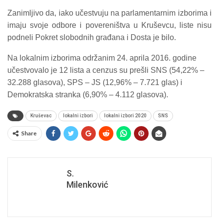
Zanimljivo da, iako učestvuju na parlamentarnim izborima i
imaju svoje odbore i povereništva u Kruševcu, liste nisu
podneli Pokret slobodnih građana i Dosta je bilo.
Na lokalnim izborima održanim 24. aprila 2016. godine
učestvovalo je 12 lista a cenzus su prešli SNS (54,22% –
32.288 glasova), SPS – JS (12,96% – 7.721 glas) i
Demokratska stranka (6,90% – 4.112 glasova).
Kruševac
lokalni izbori
lokalni izbori 2020
SNS
Share
S.
Milenković