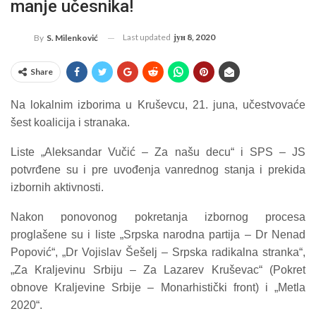
manje učesnika!
Last updated
јун 8, 2020
By
S. Milenković
Share
Na lokalnim izborima u Kruševcu, 21. juna, učestvovaće
šest koalicija i stranaka.
Liste „Aleksandar Vučić – Za našu decu“ i SPS – JS
potvrđene su i pre uvođenja vanrednog stanja i prekida
izbornih aktivnosti.
Nakon ponovonog pokretanja izbornog procesa
proglašene su i liste „Srpska narodna partija – Dr Nenad
Popović“, „Dr Vojislav Šešelj – Srpska radikalna stranka“,
„Za Kraljevinu Srbiju – Za Lazarev Kruševac“ (Pokret
obnove Kraljevine Srbije – Monarhistički front) i „Metla
2020“.