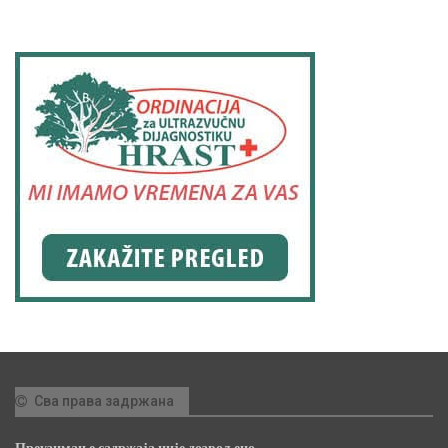
Сва права задржана
Преузимање садржаја није дозвољено