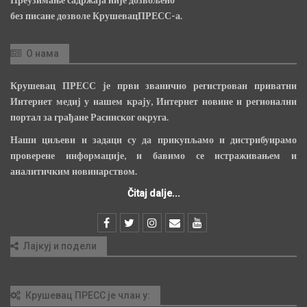
без писане дозволе КрушевацПРЕСС-а.
О нама
Крушевац ПРЕСС је први званично регистрован приватни
Интернет медиј у нашем крају, Интернет новине и регионални
портал за грађане Расинског округа.
Наши циљеви и задаци су да прикупљамо и дистрибуирамо
проверене информације, и бавимо се истраживањем и
аналитичким новинарством.
Čitaj dalje...
Лајкуј и подели
Крушевац ПРЕСС је члан у: