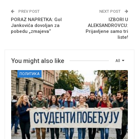
PREV POST
NEXT POST
PORAZ NAPRETKA: Gol
IZBORI U
Jankovića dovoljan za
ALEKSANDROVCU:
pobedu „zmajeva“
Prijavljene samo tri
liste!
You might also like
All
ПОЛИТИКА