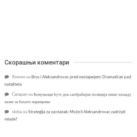
Скорашњи коментари
Romeo
на
Brus i Aleksandrovac pred nestajanjem: Dramatičan pad
nataliteta
Čarapan
на
Комуналци ћуте док саобраћајна полиција пише хиљаду
казне за бахато паркирање
sloba
на
Strategija za opstanak: Može li Aleksandrovac zadržati
mlade?