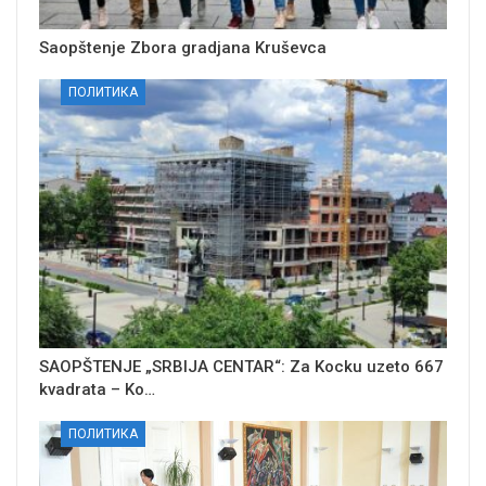
Saopštenje Zbora gradjana Kruševca
ПОЛИТИКА
SAOPŠTENJE „SRBIJA CENTAR“: Za Kocku uzeto 667
kvadrata – Ko…
ПОЛИТИКА