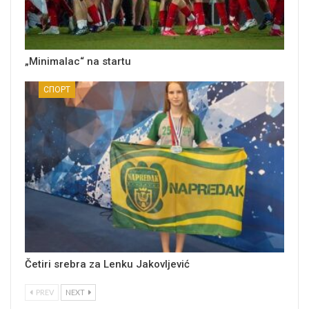
„Minimalac“ na startu
СПОРТ
Četiri srebra za Lenku Jakovljević
PREV
NEXT