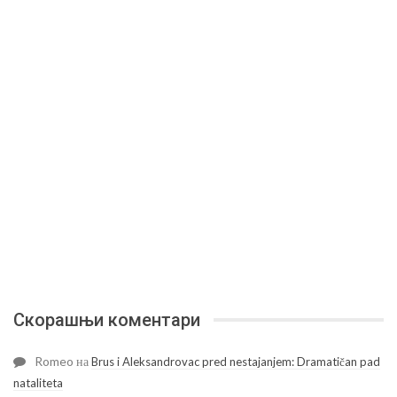
Скорашњи коментари
Romeo
на
Brus i Aleksandrovac pred nestajanjem: Dramatičan pad
nataliteta