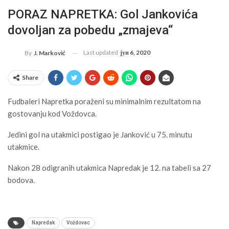
PORAZ NAPRETKA: Gol Jankovića
dovoljan za pobedu „zmajeva“
Last updated
јун 6, 2020
By
J. Marković
Share
Fudbaleri Napretka poraženi su minimalnim rezultatom na
gostovanju kod Voždovca.
Jedini gol na utakmici postigao je Janković u 75. minutu
utakmice.
Nakon 28 odigranih utakmica Napredak je 12. na tabeli sa 27
bodova.
Napredak
Voždovac