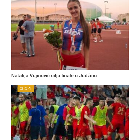
Natalija Vojinović cilja finale u Judžinu
СПОРТ