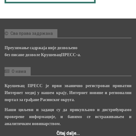
Сва права задржана
Преузимање садржаја није дозвољено
без писане дозволе КрушевацПРЕСС-а.
О нама
Крушевац ПРЕСС је први званично регистрован приватни
Интернет медиј у нашем крају, Интернет новине и регионални
портал за грађане Расинског округа.
Наши циљеви и задаци су да прикупљамо и дистрибуирамо
проверене информације, и бавимо се истраживањем и
аналитичким новинарством.
Čitaj dalje...