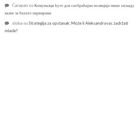
Čarapan
на
Комуналци ћуте док саобраћајна полиција пише хиљаду
казне за бахато паркирање
sloba
на
Strategija za opstanak: Može li Aleksandrovac zadržati
mlade?