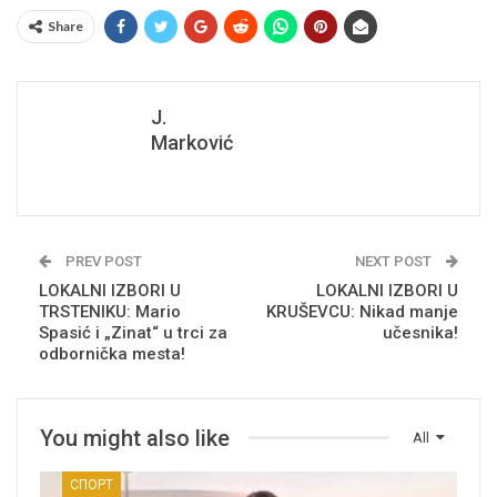
Share
J.
Marković
PREV POST
NEXT POST
LOKALNI IZBORI U
LOKALNI IZBORI U
TRSTENIKU: Mario
KRUŠEVCU: Nikad manje
Spasić i „Zinat“ u trci za
učesnika!
odbornička mesta!
You might also like
All
СПОРТ