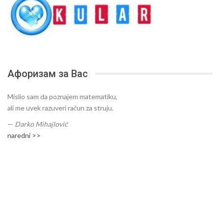
Афоризам за Вас
Mislio sam da poznajem matematiku,
ali me uvek razuveri račun za struju.
—
Darko Mihajlović
naredni >>