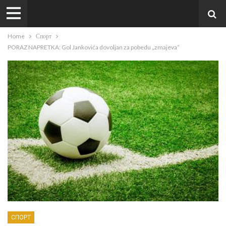
Home
Спорт
PORAZ NAPRETKA: Gol Jankovića dovoljan za pobedu „zmajeva“
СПОРТ