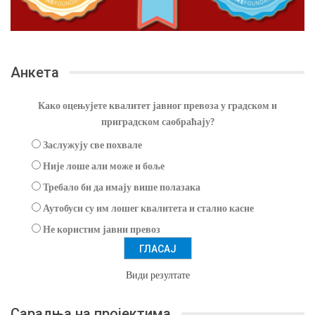
Анкета
Како оцењујете квалитет јавног превоза у градском и
приградском саобраћају?
Заслужују све похвале
Није лоше али може и боље
Требало би да имају више полазака
Аутобуси су им лошег квалитета и стално касне
Не користим јавни превоз
Види резултате
Сарадња на пројектима