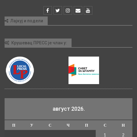
Лајкуј и подели
Крушевац ПРЕСС је члан у:
август 2026.
П
У
С
Ч
П
С
Н
1
2