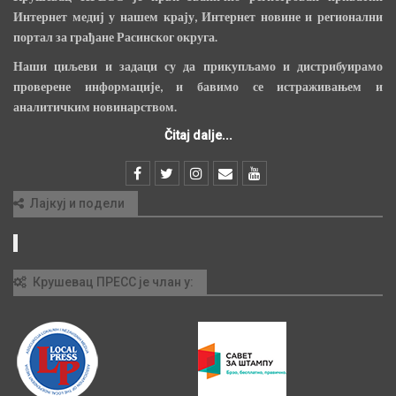
Интернет медиј у нашем крају, Интернет новине и регионални
портал за грађане Расинског округа.
Наши циљеви и задаци су да прикупљамо и дистрибуирамо
проверене информације, и бавимо се истраживањем и
аналитичким новинарством.
Čitaj dalje...
Лајкуј и подели
Крушевац ПРЕСС је члан у: