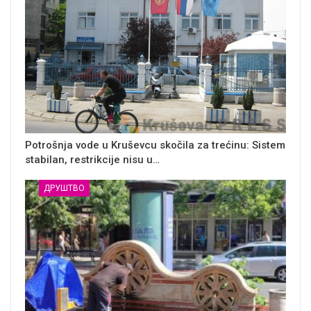
Potrošnja vode u Kruševcu skočila za trećinu: Sistem
stabilan, restrikcije nisu u…
ДРУШТВО