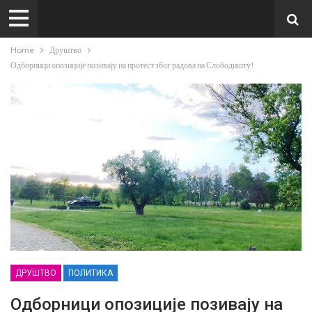
Home
Друштво
Одборници опозиције позивају на протест због радова на Слободишту!
ДРУШТВО
ПОЛИТИКА
Одборници опозиције позивају на