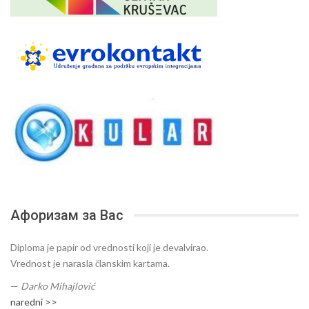
Афоризам за Вас
Diploma je papir od vrednosti koji je devalvirao.
Vrednost je narasla članskim kartama.
—
Darko Mihajlović
naredni >>