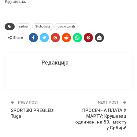
Крушевца.
radovi
Slobodište
опозицијаћ
Share
Редакција
PREV POST
NEXT POST
SPORTSKI PREGLED:
ПРОСЕЧНА ПЛАТА У
Tuga!
МАРТУ: Крушевац
одличан, на 50. месту
у Србији!