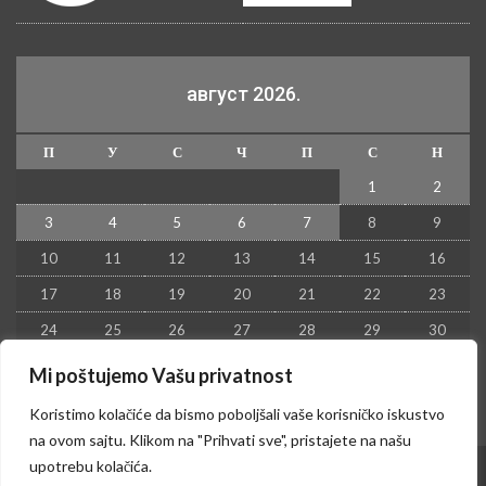
август 2026.
П
У
С
Ч
П
С
Н
1
2
3
4
5
6
7
8
9
10
11
12
13
14
15
16
17
18
19
20
21
22
23
24
25
26
27
28
29
30
31
Mi poštujemo Vašu privatnost
« јул
Koristimo kolačiće da bismo poboljšali vaše korisničko iskustvo
na ovom sajtu. Klikom na "Prihvati sve", pristajete na našu
upotrebu kolačića.