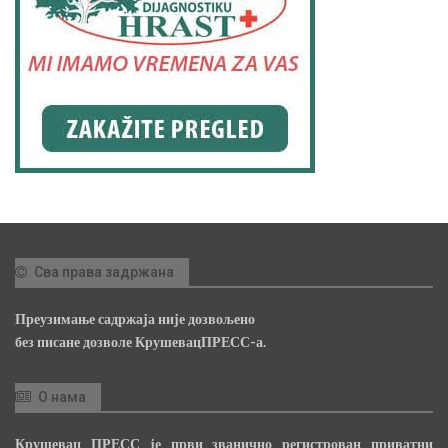
Сва права задржана
Преузимање садржаја није дозвољено
без писане дозволе КрушевацПРЕСС-а.
О нама
Крушевац ПРЕСС је први званично регистрован приватни