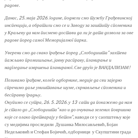
радове.
Данас, 25. маја 2026. године, поднели смо тужбу Грађевинској
инспекцији, а обратили смо се и Заводу за заштиту споменика
у Краљеву да нам писмено достави да ли је дата дозвола за ове
радове поред самог Меморијалног парка.
Уверени смо да свако грађење поред ,,Слободишта“ захтева
пажљиво промишљање, јавну расправу, планирање и
надгледање извршења планираног. Све друго је ВАНДАЛИЗАМ!
Позивамо грађане, колеге одборнике, медије да сви заједно
спречимо даље уништавање шуме, скрнављење споменика и
бесправну градњу.
Окупимо се сутра, 26. 5. 2026. у 13 сати да покажемо да нам
је стало до ,,Слободишта“ као и до очувања зелених површина
које се олако претварају у бетон“
, наводи се у саопштењу које
су медијима проследили Душанка Милосављевић, Бојан
Недељковић и Стефан Бојичић, одборници у Скупштини града