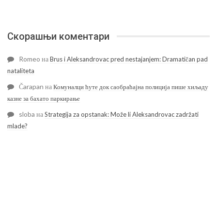
Скорашњи коментари
Romeo
на
Brus i Aleksandrovac pred nestajanjem: Dramatičan pad
nataliteta
Čarapan
на
Комуналци ћуте док саобраћајна полиција пише хиљаду
казне за бахато паркирање
sloba
на
Strategija za opstanak: Može li Aleksandrovac zadržati
mlade?