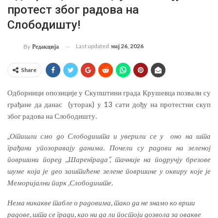
протест због радова на
Слободишту!
Last updated
мај 26, 2026
By
Редакција
Share
Одборници опозиције у Скупштини града Крушевца позвали су
грађане да данас (уторак) у 13 сати дођу на протестни скуп
због радова на Слободишту.
„
Отишли смо до Слободишта и уверили се у оно на шта
грађани упозоравају данима. Почели су радови на зеленој
површини поред ,,Шаренграда“, тачније на подручју брезове
шуме која је део заштићене зелене површине у оквиру које је
Меморијални парк ,Слободиште.
Нема никакве табле о радовима, тако да не знамо ко врши
радове, шта се гради, као ни да ли постоји дозвола за овакве