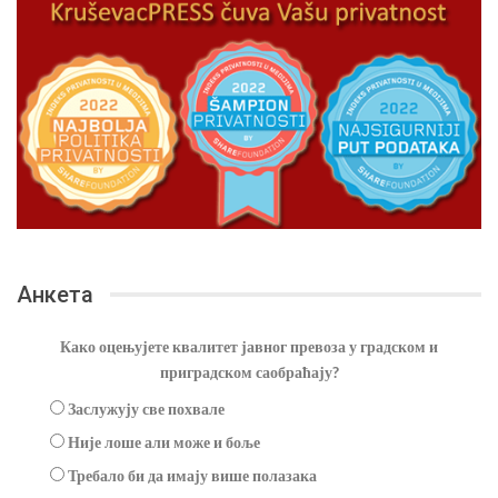
Анкета
Како оцењујете квалитет јавног превоза у градском и
приградском саобраћају?
Заслужују све похвале
Није лоше али може и боље
Требало би да имају више полазака