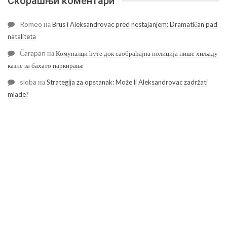
Скорашњи коментари
Romeo
на
Brus i Aleksandrovac pred nestajanjem: Dramatičan pad
nataliteta
Čarapan
на
Комуналци ћуте док саобраћајна полиција пише хиљаду
казне за бахато паркирање
sloba
на
Strategija za opstanak: Može li Aleksandrovac zadržati
mlade?