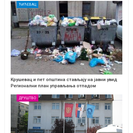
ЋИЋЕВАЦ
Крушевац и пет општина стављају на јавни увид
Регионални план управљања отпадом
ДРУШТВО