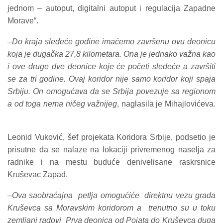
jednom – autoput, digitalni autoput i regulacija Zapadne
Morave“.
–
Do kraja sledeće godine imaćemo završenu ovu deonicu
koja je dugačka 27,8 kilometara. Ona je jednako važna kao
i ove druge dve deonice koje će početi sledeće a završiti
se za tri godine. Ovaj koridor nije samo koridor koji spaja
Srbiju. On omogućava da se Srbija povezuje sa regionom
a od toga nema ničeg važnijeg
, naglasila je Mihajlovićeva.
Leonid Vuković, šef projekata Koridora Srbije, podsetio je
prisutne da se nalaze na lokaciji privremenog naselja za
radnike i na mestu buduće denivelisane raskrsnice
Kruševac Zapad.
–
Ova saobraćajna petlja omogućiće direktnu vezu grada
Kruševca sa Moravskim koridorom a trenutno su u toku
zemljani radovi Prva deonica od Pojata do Kruševca duga