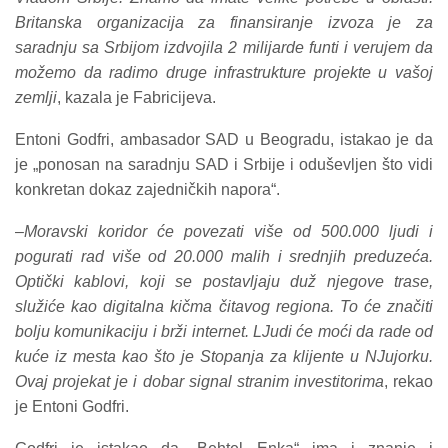
Britanska organizacija za finansiranje izvoza je za
saradnju sa Srbijom izdvojila 2 milijarde funti i verujem da
možemo da radimo druge infrastrukture projekte u vašoj
zemlji
, kazala je Fabricijeva.
Entoni Godfri, ambasador SAD u Beogradu, istakao je da
je „ponosan na saradnju SAD i Srbije i oduševljen što vidi
konkretan dokaz zajedničkih napora“.
–
Moravski koridor će povezati više od 500.000 ljudi i
pogurati rad više od 20.000 malih i srednjih preduzeća.
Optički kablovi, koji se postavljaju duž njegove trase,
služiće kao digitalna kičma čitavog regiona. To će značiti
bolju komunikaciju i brži internet. LJudi će moći da rade od
kuće iz mesta kao što je Stopanja za klijente u NJujorku.
Ovaj projekat je i dobar signal stranim investitorima
, rekao
je Entoni Godfri.