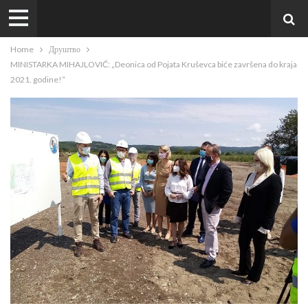
Home
Друштво
MINISTARKA MIHAJLOVIĆ: „Deonica od Pojata Kruševca biće završena do kraja
2021. godine!“