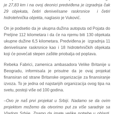
je 27,83 km i na ovoj deonici predviđena je izgradnja čak
29 objekata, četiri denivelisane raskrsnice i četiri
hidrotehnička objekta
, naglasio je Vuković.
On je podsetio da je ukupna dužina autoputa od Pojata do
Preljine 112 kilometara i da će na njemu biti 130 objekata
ukupne dužine 6,5 kilometara. Predviđena je izgradnja 11
denivelisane raskrsnice kao i 18 hidrotehničkih objekata
koji će povećati stepen zaštite priobalja od poplava.
Rebeka Fabrici, zamenica ambasadora Velike Britanije u
Beogradu, informisala je prisutne da je ovaj projekat
finansiran od strane Britanske organizacije za finansiranje
izvoza. To je jedna od najstarijih organizacija ovog tipa na
svetu, postoji više od 100 godina.
–
Ovo je naš prvi projekat u Srbiji. Nadamo se da ovim
projektom možemo da otvorimo put za više saradnje sa
Vladom Srbije. Znamo da imate velike potrebe u oblasti.