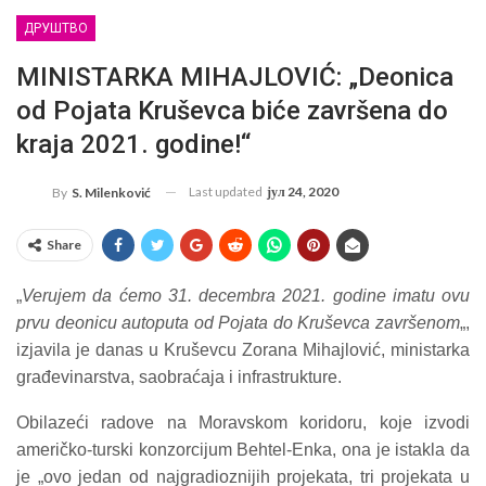
ДРУШТВО
MINISTARKA MIHAJLOVIĆ: „Deonica
od Pojata Kruševca biće završena do
kraja 2021. godine!“
Last updated
јул 24, 2020
By
S. Milenković
Share
„
Verujem da ćemo 31. decembra 2021. godine imatu ovu
prvu deonicu autoputa od Pojata do Kruševca završenom
„,
izjavila je danas u Kruševcu Zorana Mihajlović, ministarka
građevinarstva, saobraćaja i infrastrukture.
Obilazeći radove na Moravskom koridoru, koje izvodi
američko-turski konzorcijum Behtel-Enka, ona je istakla da
je „ovo jedan od najgradioznijih projekata, tri projekata u