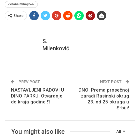
Zorana mihajlović
Share
S.
Milenković
PREV POST
NEXT POST
NASTAVLJENI RADOVI U
DNO: Prema prosečnoj
DINO PARKU: Otvaranje
zaradi Rasinski okrug
do kraja godine !?
23. od 25 okruga u
Srbiji!
You might also like
All