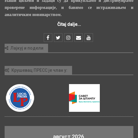
Наши циљеви и задаци су да прикупљамо и дистрибуирамо
проверене информације, и бавимо се истраживањем и
аналитичким новинарством.
Čitaj dalje...
Лајкуј и подели
Крушевац ПРЕСС је члан у:
август 2026.