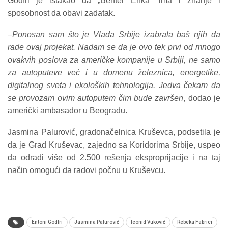
Godfri je istakao da „Behtel Enka“ ima i znanje i
sposobnost da obavi zadatak.
–
Ponosan sam što je Vlada Srbije izabrala baš njih da
rade ovaj projekat. Nadam se da je ovo tek prvi od mnogo
ovakvih poslova za američke kompanije u Srbiji, ne samo
za autoputeve već i u domenu železnica, energetike,
digitalnog sveta i ekoloških tehnologija. Jedva čekam da
se provozam ovim autoputem čim bude završen
, dodao je
američki ambasador u Beogradu.
Jasmina Palurović, gradonačelnica Kruševca, podsetila je
da je Grad Kruševac, zajedno sa Koridorima Srbije, uspeo
da odradi više od 2.500 rešenja eksproprijacije i na taj
način omogući da radovi počnu u Kruševcu.
Entoni Godfri
Jasmina Palurović
leonid Vuković
Rebeka Fabrici