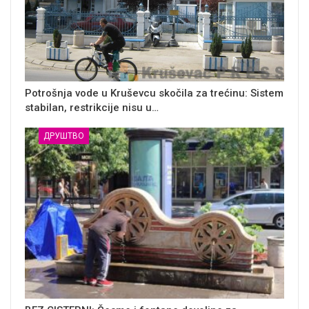
Potrošnja vode u Kruševcu skočila za trećinu: Sistem
stabilan, restrikcije nisu u…
ДРУШТВО