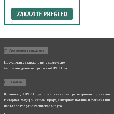
Сва права задржана
Преузимање садржаја није дозвољено
без писане дозволе КрушевацПРЕСС-а.
О нама
Крушевац ПРЕСС је први званично регистрован приватни
Интернет медиј у нашем крају, Интернет новине и регионални
портал за грађане Расинског округа.