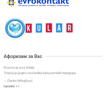
Афоризам за Вас
Kosovo je srce Srbije.
Trepča je jezgro novčanika belosvetskih mangupa.
—
Darko Mihajlović
naredni >>