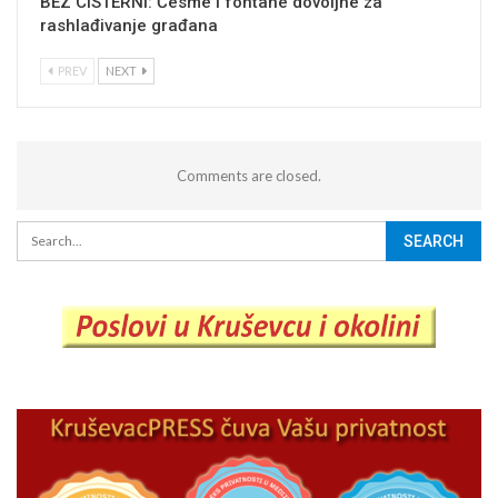
BEZ CISTERNI: Česme i fontane dovoljne za
rashlađivanje građana
PREV
NEXT
Comments are closed.