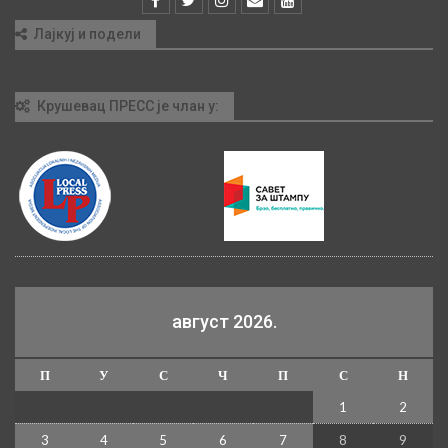
Лајкуј и подели
Крушевац ПРЕСС је члан у:
август 2026.
П
У
С
Ч
П
С
Н
1
2
3
4
5
6
7
8
9