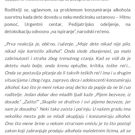
Roditelji se, uglavnom, sa problemom konzumiranja alkohola
susretnu kada dete dovedu u neku medicinsku ustanovu – Hitnu
pomoć, Urgentni centar, Pedijatrijsko odeljenje, na
detoksikaciju odnosno „na ispiranje“, narodski rečeno.
„
Prva reakcija je, obično, čuđenje. „Moje dete nikad nije pilo,
nikad nije koristilo alkohol“. Onda slede zbunjenost, pa malo
zabrinutosti i straha zbog trenutnog stanja. Kad se vidi da je
detetu malo bolje, onda krenu optužbe, kritika, teške reči…
Onda se postavlja pitanje da li takvih teških reči ima i u drugim
situacijama i zbog čega, zapravo, deca i adolescenti konzumiraju
alkohol, kao što je meni rekao onaj dečko da popije da ne bi čuo
roditelje. Jedan dobar deo mladih ljudi kaže „Pijem bezveze, iz
dosade.“ „Zašto?“ „Skupilo se društvo i svi pijemo bezveze, jer
nam je dosadno.“ Neki tako zaista i počinju. U našem gradu ima
nekoliko mesta gde se mladi okupljaju i konzumiraju alkohol.
Ono što mene brine u nekom stručnom smislu je to što postoji
zakon koji zabranjuje prodaju alkohola maloletnim licima, ali se