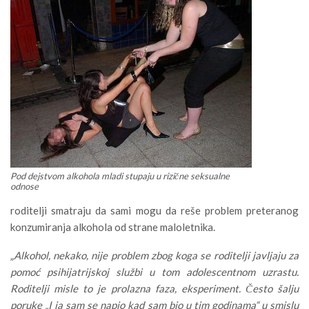
Pod dejstvom alkohola mladi stupaju u rizične seksualne
odnose
roditelji smatraju da sami mogu da reše problem preteranog
konzumiranja alkohola od strane maloletnika.
„
Alkohol, nekako, nije problem zbog koga se roditelji javljaju za
pomoć psihijatrijskoj službi u tom adolescentnom uzrastu.
Roditelji misle to je prolazna faza, eksperiment. Često šalju
poruke „I ja sam se napio kad sam bio u tim godinama“ u smislu