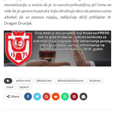
normalizacije, u smislu da je to sasvim prihvatljivo, pri čemu ne
vide da je upravo to poruka koja ohrabruje decu da ponovo uzmu
alkohol, da se ponovo napiju
„, zaključuju dečji psihijatar dr
Dragan Dronjak.
adolescenti
alkoholizam
Atletski klub Kruševac
Kruševac
mladi
opijanje
Share