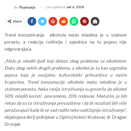
Last updated
авг 6, 2018
By
Редакција
Share
Trend konzumiranja alkohola među mladima je u stalnom
porastu, a reakcija roditelja i zajednice na tu pojavu nije
odgovarajuća.
„
Malo je mladih ljudi koji dolaze zbog problema sa alkoholom.
Dođu zbog nekih drugih problema, a alkohol je tu kao uzgredna
pojava koja je socijalno, kulturološki prihvatljiva u našim
krajevima. Trend konzumacije alkohola među mladima je u
stalnom porastu. Neka ranija istraživanja su govorila da alkohol
50% mladih koristi povremeno, 20% redovno. Međutim, ja bih
rekao da su ta istraživanja prevaziđena i da bi rezultati bili više
poražavajući kada bi se sad radilo neko sadržajnije istraživanje“
,
objašnjava dečji psihijatar u Opštoj bolnici Kruševac dr Dragan
Dronjak.