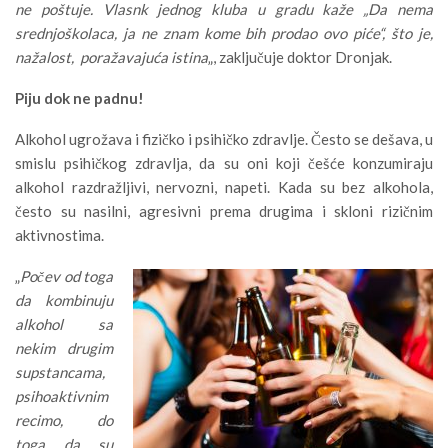
ne poštuje. Vlasnk jednog kluba u gradu kaže „Da nema
srednjoškolaca, ja ne znam kome bih prodao ovo piće“, što je,
nažalost, poražavajuća istina
„, zaključuje doktor Dronjak.
Piju dok ne padnu!
Alkohol ugrožava i fizičko i psihičko zdravlje. Često se dešava, u
smislu psihičkog zdravlja, da su oni koji češće konzumiraju
alkohol razdražljivi, nervozni, napeti. Kada su bez alkohola,
često su nasilni, agresivni prema drugima i skloni rizičnim
aktivnostima.
„
Počev od toga
da kombinuju
alkohol sa
nekim drugim
supstancama,
psihoaktivnim
recimo, do
toga da su