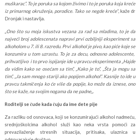
muškarac“. To je poruka sa kojom živimo i to je poruka koja kreće
iz primarnog okruženja, porodice. Tako se negde kreće“
, kaže dr
Dronjak i nastavlja.
„
Ono što su moja iskustva vezana za rad sa mladima, to je da
najveći broj adolescenata napravi prvi ozbiljniji eksperiment sa
alkoholom u 7. ili 8. razredu. Prvi alkohol je pivo, kao piće koje se
konzumira u tom uzrastu. To je za decu, odnosno adolescente,
prihvatljivo i to prvo ispijanje ide u pravcu eksperimenta „Hajde
da vidim kako se osećam sa tim“, „Kako je to“, „Šta ja mogu sa
tim“, „Ja sam mnogo stariji ako popijem alkohol“. Kasnije to ide u
pravcu takmičenja ko će više da popije, ko može da iznese, ono
što se kaže, na svojim nogama da ne padne
„.
Roditelji se čude kada čuju da ime dete pije
Za razliku od osnovaca, koji se konzumirajući alkohol nadmeću,
srednjoškolcima alkohol služi kao neka vrsta pomoći za
prevazilaženje stresnih situacija, pritisaka, ulaznica u
odgovarajuće društvo…