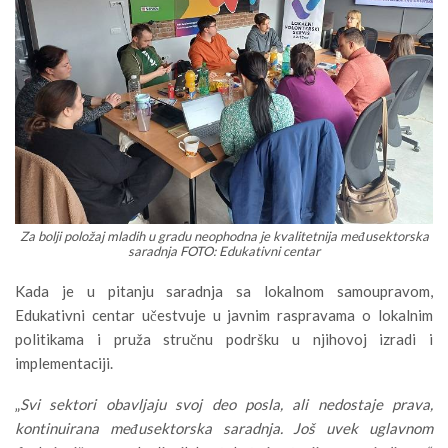
Za bolji položaj mladih u gradu neophodna je kvalitetnija međusektorska
saradnja FOTO: Edukativni centar
Kada je u pitanju saradnja sa lokalnom samoupravom,
Edukativni centar učestvuje u javnim raspravama o lokalnim
politikama i pruža stručnu podršku u njihovoj izradi i
implementaciji.
„
Svi sektori obavljaju svoj deo posla, ali nedostaje prava,
kontinuirana međusektorska saradnja. Još uvek uglavnom