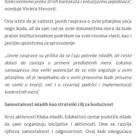
funkcionišemo preko ličnih kontakata i entuzijazma pojedinaca“
,
ocenjuje Violeta Stevović.
Ona ističe da je važnost javnih rasprava o ovim pitanjima veća
nego ikada, ali da sam rad na ovim dokumentima mora da bude
praćen institucionalnom podrškom na svim nivoima vlasti, kao i
jasnijim uputstvima za sprovođenje.
„
Javne rasprave su prilika da se čuju potrebe mladih, ali često
dolazi do zastoja u primeni predloženih mera. Lokalna
samouprava ima veliki potencijal da se više angažuje u ovim
pitanjima, ali je neophodno da u ovim procesima bude prisutna
ne samo u teoriji, već i u stvarnoj podršci i implementaciji
konkretnih mera
.“
Samostalnost mladih kao strateški cilj za budućnost
Kroz aktivnosti Kluba mladih, Edukativni centar podstiče mlade
da sami organizuju inicijative i aktivnosti, čime se razvija
njihova samostalnost i odgovornost. Ovaj klub omogućava