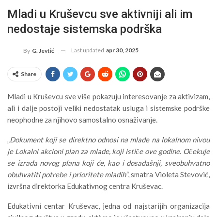
Mladi u Kruševcu sve aktivniji ali im
nedostaje sistemska podrška
Last updated
apr 30, 2025
By
G. Jevtić
Share
Mladi u Kruševcu sve više pokazuju interesovanje za aktivizam,
ali i dalje postoji veliki nedostatak usluga i sistemske podrške
neophodne za njihovo samostalno osnaživanje.
„
Dokument koji se direktno odnosi na mlade na lokalnom nivou
je Lokalni akcioni plan za mlade, koji ističe ove godine. Očekuje
se izrada novog plana koji će, kao i dosadašnji, sveobuhvatno
obuhvatiti potrebe i prioritete mladih“
, smatra Violeta Stevović,
izvršna direktorka Edukativnog centra Kruševac.
Edukativni centar Kruševac, jedna od najstarijih organizacija