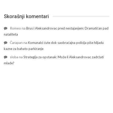
Skorašnji komentari
Romeo
na
Brus i Aleksandrovac pred nestajanjem: Dramatičan pad
nataliteta
Čarapan
na
Komunalci ćute dok saobraćajna policija piše hiljadu
kazne za bahato parkiranje
sloba
na
Strategija za opstanak: Može li Aleksandrovac zadržati
mlade?