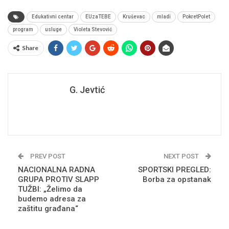
Edukativni centar
EUzaTEBE
Kruševac
mladi
PokretPolet
program
usluge
Violeta Stevović
Share
G. Jevtić
PREV POST
NEXT POST
NACIONALNA RADNA
SPORTSKI PREGLED:
GRUPA PROTIV SLAPP
Borba za opstanak
TUŽBI: „Želimo da
budemo adresa za
zaštitu građana“