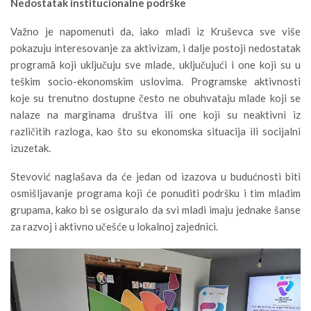
Nedostatak institucionalne podrške
Važno je napomenuti da, iako mladi iz Kruševca sve više
pokazuju interesovanje za aktivizam, i dalje postoji nedostatak
programâ koji uključuju sve mlade, uključujući i one koji su u
teškim socio-ekonomskim uslovima. Programske aktivnosti
koje su trenutno dostupne često ne obuhvataju mlade koji se
nalaze na marginama društva ili one koji su neaktivni iz
različitih razloga, kao što su ekonomska situacija ili socijalni
izuzetak.
Stevović naglašava da će jedan od izazova u budućnosti biti
osmišljavanje programa koji će ponuditi podršku i tim mlađim
grupama, kako bi se osiguralo da svi mladi imaju jednake šanse
za razvoj i aktivno učešće u lokalnoj zajednici.