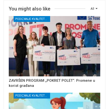
You might also like
All
PODIZANJE KVALITETA USLUGA SOCIJALNE ZAŠTITE RANJIVIH GRUPA U KRUŠEVCU
ZAVRŠEN PROGRAM „POKRET POLET“: Promene u
korist građana
PODIZANJE KVALITETA USLUGA SOCIJALNE ZAŠTITE RANJIVIH GRUPA U KRUŠEVCU