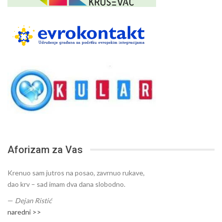
Aforizam za Vas
Krenuo sam jutros na posao, zavrnuo rukave,
dao krv – sad imam dva dana slobodno.
—
Dejan Ristić
naredni >>