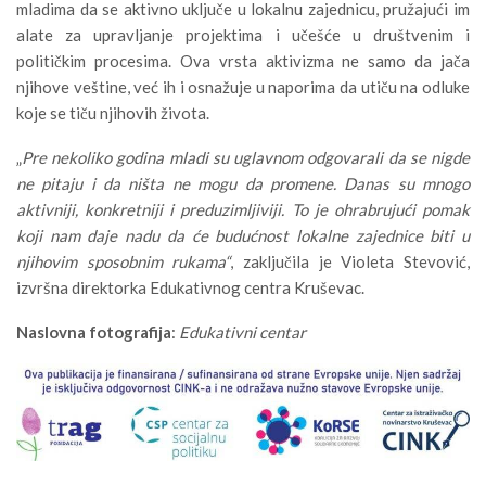
mladima da se aktivno uključe u lokalnu zajednicu, pružajući im
alate za upravljanje projektima i učešće u društvenim i
političkim procesima. Ova vrsta aktivizma ne samo da jača
njihove veštine, već ih i osnažuje u naporima da utiču na odluke
koje se tiču njihovih života.
„
Pre nekoliko godina mladi su uglavnom odgovarali da se nigde
ne pitaju i da ništa ne mogu da promene. Danas su mnogo
aktivniji, konkretniji i preduzimljiviji. To je ohrabrujući pomak
koji nam daje nadu da će budućnost lokalne zajednice biti u
njihovim sposobnim rukama“
, zaključila je Violeta Stevović,
izvršna direktorka Edukativnog centra Kruševac.
Naslovna fotografija
:
Edukativni centar