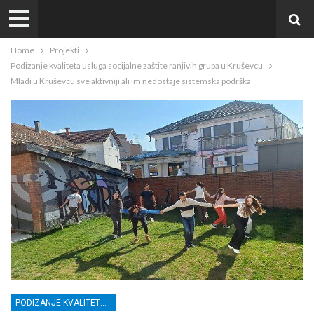
Home
Projekti
Podizanje kvaliteta usluga socijalne zaštite ranjivih grupa u Kruševcu
Mladi u Kruševcu sve aktivniji ali im nedostaje sistemska podrška
PODIZANJE KVALITETA USLUGA SOCIJALNE ZAŠTITE RANJIVIH GRUPA U KRUŠEVCU