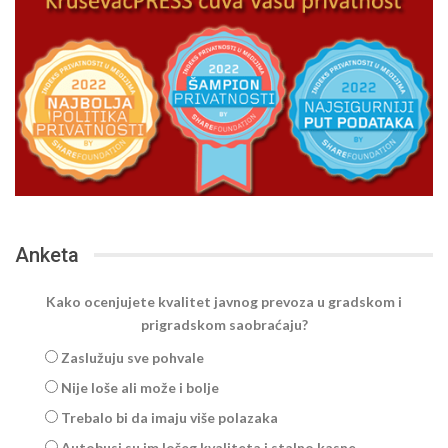
Anketa
Kako ocenjujete kvalitet javnog prevoza u gradskom i
prigradskom saobraćaju?
Zaslužuju sve pohvale
Nije loše ali može i bolje
Trebalo bi da imaju više polazaka
Autobusi su im lošeg kvaliteta i stalno kasne