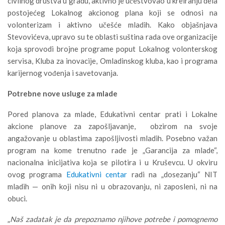
civilnog društva u gradu, aktivno je učestvovao u kreiranju dela
postojećeg Lokalnog akcionog plana koji se odnosi na
volonterizam i aktivno učešće mladih. Kako objašnjava
Stevovićeva, upravo su te oblasti suština rada ove organizacije
koja sprovodi brojne programe poput Lokalnog volonterskog
servisa, Kluba za inovacije, Omladinskog kluba, kao i programa
karijernog vođenja i savetovanja.
Potrebne nove usluge za mlade
Pored planova za mlade, Edukativni centar prati i Lokalne
akcione planove za zapošljavanje, obzirom na svoje
angažovanje u oblastima zapošljivosti mladih. Posebno važan
program na kome trenutno rade je „Garancija za mlade“,
nacionalna inicijativa koja se pilotira i u Kruševcu. U okviru
ovog programa
Edukativni centar
radi na „dosezanju“ NIT
mladih — onih koji nisu ni u obrazovanju, ni zaposleni, ni na
obuci.
„
Naš zadatak je da prepoznamo njihove potrebe i pomognemo