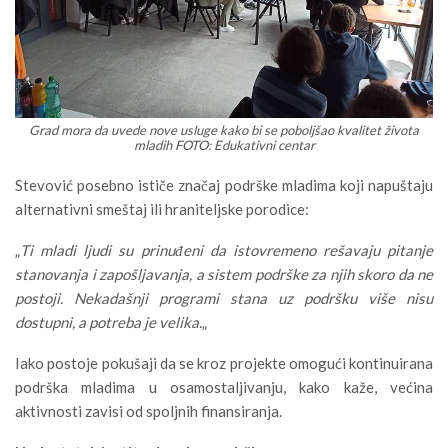
Grad mora da uvede nove usluge kako bi se poboljšao kvalitet života
mladih FOTO: Edukativni centar
Stevović posebno ističe značaj podrške mladima koji napuštaju
alternativni smeštaj ili hraniteljske porodice:
„
Ti mladi ljudi su prinuđeni da istovremeno rešavaju pitanje
stanovanja i zapošljavanja, a sistem podrške za njih skoro da ne
postoji. Nekadašnji programi stana uz podršku više nisu
dostupni, a potreba je velika.
„
Iako postoje pokušaji da se kroz projekte omogući kontinuirana
podrška mladima u osamostaljivanju, kako kaže, većina
aktivnosti zavisi od spoljnih finansiranja.