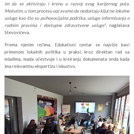
im da se aktiviraju i krenu u razvoj svog karijernog puta.
Međutim, u tom procesu uočavamo da nedostaju ključne lokalne
usluge kao što su psihosocijalna podrška, usluge informisanja o
radnim pravima i dostupne zdravstvene usluge“
, naglašava
Stevovićeva.
Prema njenim rečima, Edukativni centar se najviše bavi
primenom lokalnih politika u praksi, kroz direktan rad sa
mladima, mada učestvuje i u kreiranju dokumenata onda kada
ima relevantnu ekspertizu i iskustvo.