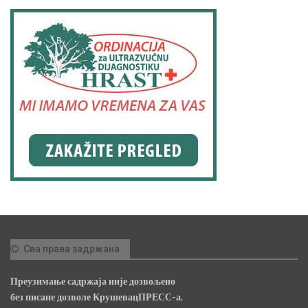
Сва права задржана
Преузимање садржаја није дозвољено
без писане дозволе КрушевацПРЕСС-а.