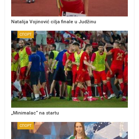
Natalija Vojinović cilja finale u Judžinu
СПОРТ
„Minimalac“ na startu
СПОРТ