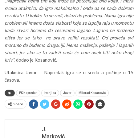
„
Napredak nema tim koji može da potcenjuje bilo koga, i mora
svaku utakmicu da igra maksimalno i onda da se nada dobrom
rezultatu. U koliko to ne radi, dolazi do problema. Nama igra nije
problem ali imamo dosta slabosti koje se ispoljavaju u momentu
kada stvari hoćemo da rešavamo lagano. Lagano ne možemo
ništa jer se tako ne prave veliki rezultati. Od proleća svi
moramo da budemo drugačiji. Nema maženja, paženja i laganih
stvari, jer ako se to zadrži onda će nam uvek biti neko drugi
kriv“
, dodao je Kosanović.
Utakmica Javor – Napredak igra se u sredu a počinje u 15
časova.
FK Napredak
Ivanjica
Javor
Milorad Kosanović
Share
J.
Marković