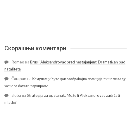
Скорашњи коментари
Romeo
на
Brus i Aleksandrovac pred nestajanjem: Dramatičan pad
nataliteta
Čarapan
на
Комуналци ћуте док саобраћајна полиција пише хиљаду
казне за бахато паркирање
sloba
на
Strategija za opstanak: Može li Aleksandrovac zadržati
mlade?