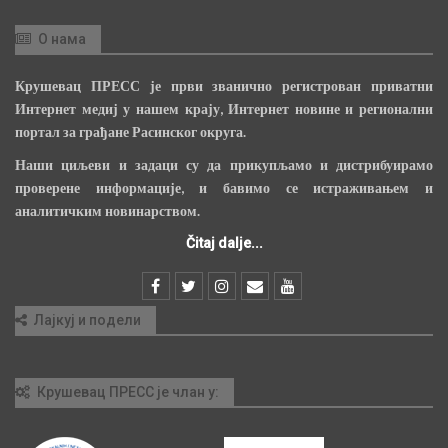
О нама
Крушевац ПРЕСС је први званично регистрован приватни
Интернет медиј у нашем крају, Интернет новине и регионални
портал за грађане Расинског округа.
Наши циљеви и задаци су да прикупљамо и дистрибуирамо
проверене информације, и бавимо се истраживањем и
аналитичким новинарством.
Čitaj dalje...
Лајкуј и подели
Крушевац ПРЕСС је члан у: