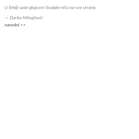
U Srbiji sade glupost i budale niču na sve strane.
—
Darko Mihajlović
naredni >>