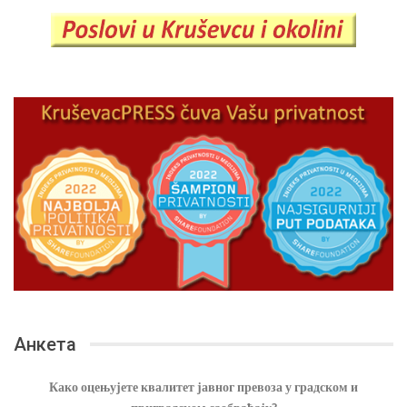
Анкета
Како оцењујете квалитет јавног превоза у градском и