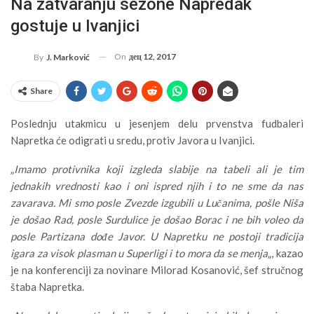
Na zatvaranju sezone Napredak
gostuje u Ivanjici
On
дец 12, 2017
By
J. Marković
Share
Poslednju utakmicu u jesenjem delu prvenstva fudbaleri
Napretka će odigrati u sredu, protiv Javora u Ivanjici.
„
Imamo protivnika koji izgleda slabije na tabeli ali je tim
jednakih vrednosti kao i oni ispred njih i to ne sme da nas
zavarava. Mi smo posle Zvezde izgubili u Lučanima, pošle Niša
je došao Rad, posle Surdulice je došao Borac i ne bih voleo da
posle Partizana dođe Javor. U Napretku ne postoji tradicija
igara za visok plasman u Superligi i to mora da se menja
„, kazao
je na konferenciji za novinare Milorad Kosanović, šef stručnog
štaba Napretka.