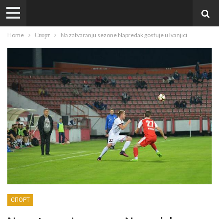
Home
Спорт
Na zatvaranju sezone Napredak gostuje u Ivanjici
СПОРТ