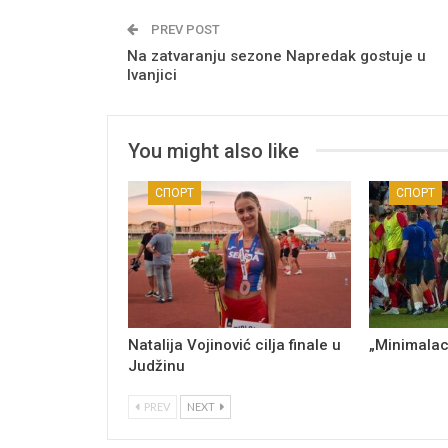
PREV POST
Na zatvaranju sezone Napredak gostuje u
Ivanjici
You might also like
СПОРТ
СПОРТ
Natalija Vojinović cilja finale u
„Minimalac
Judžinu
PREV
NEXT