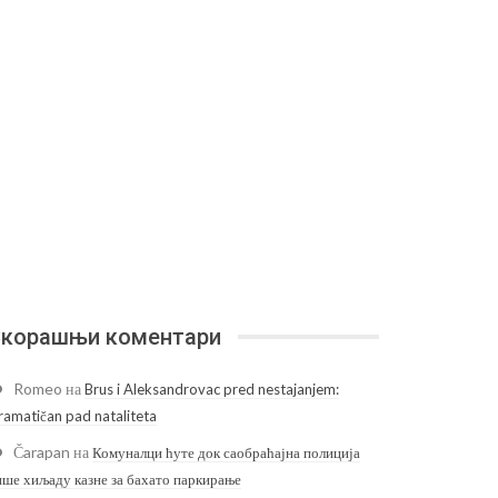
корашњи коментари
Romeo
на
Brus i Aleksandrovac pred nestajanjem:
ramatičan pad nataliteta
Čarapan
на
Комуналци ћуте док саобраћајна полиција
ише хиљаду казне за бахато паркирање