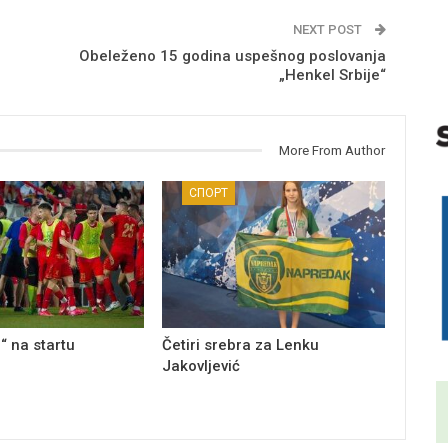
NEXT POST
Obeleženo 15 godina uspešnog poslovanja
„Henkel Srbije“
More From Author
СПОРТ
“ na startu
Četiri srebra za Lenku
Jakovljević