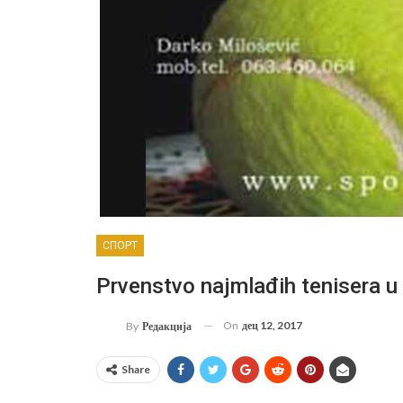
СПОРТ
Prvenstvo najmlađih tenisera u
On
дец 12, 2017
By
Редакција
Share