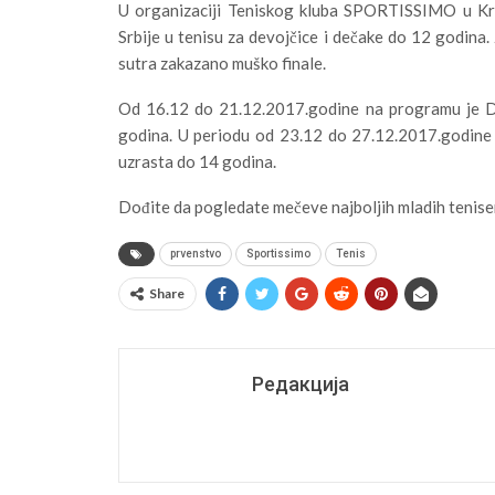
U organizaciji Teniskog kluba SPORTISSIMO u Kr
Srbije u tenisu za devojčice i dečake do 12 godina.
sutra zakazano muško finale.
Od 16.12 do 21.12.2017.godine na programu je Dr
godina. U periodu od 23.12 do 27.12.2017.godine 
uzrasta do 14 godina.
Dođite da pogledate mečeve najboljih mladih tenise
prvenstvo
Sportissimo
Tenis
Share
Редакција