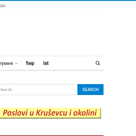
ОВИ
лумне
ћир
lat