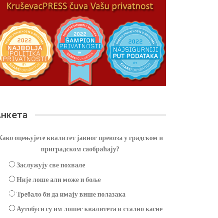
нкета
Како оцењујете квалитет јавног превоза у градском и
приградском саобраћају?
Заслужују све похвале
Није лоше али може и боље
Требало би да имају више полазака
Аутобуси су им лошег квалитета и стално касне