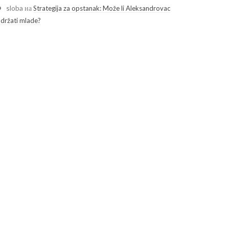
sloba
на
Strategija za opstanak: Može li Aleksandrovac
adržati mlade?