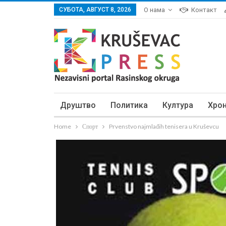
СУБОТА, АВГУСТ 8, 2026
О нама
Контакт
Друштво
Политика
Култура
Хро
Home
Спорт
Prvenstvo najmlađih tenisera u Kruševcu