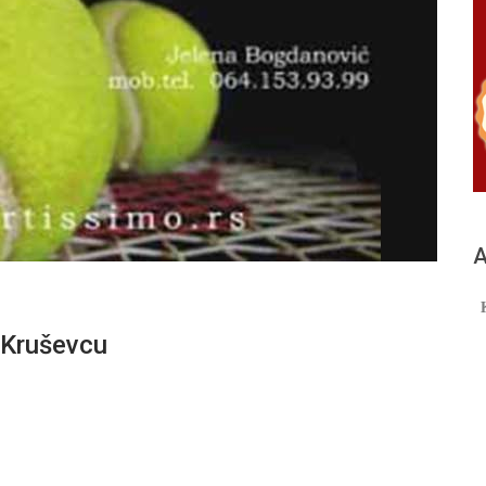
А
 Kruševcu