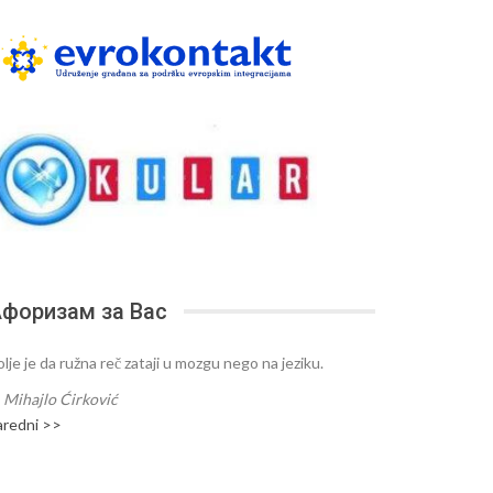
форизам за Вас
lje je da ružna reč zataji u mozgu nego na jeziku.
—
Mihajlo Ćirković
aredni >>