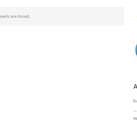
ents are closed.
А
Bo
n