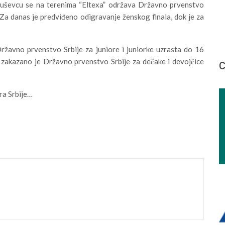
uševcu se na terenima “Eltexa” održava Državno prvenstvo
 Za danas je predviđeno odigravanje ženskog finala, dok je za
žavno prvenstvo Srbije za juniore i juniorke uzrasta do 16
zakazano je Državno prvenstvo Srbije za dečake i devojčice
С
ra Srbije…