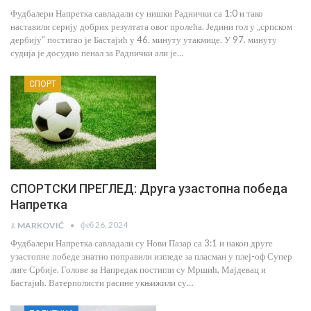
Фудбалери Напретка савладали су нишки Раднички са 1:0 и тако
наставили серију добрих резултата овог пролећа. Једини гол у „српском
дербију“ постигао је Бастајић у 46. минуту утакмице. У 97. минуту
судија је досудио пенал за Раднички али је…
СПОРТ
СПОРТСКИ ПРЕГЛЕД: Друга узастопна победа
Напретка
феб 26, 2024
J. MARKOVIĆ
Фудбалери Напретка савладали су Нови Пазар са 3:1 и након друге
узастопне победе знатно поправили изгледе за пласман у плеј-оф Супер
лиге Србије. Голове за Напредак постигли су Мршић, Мајдевац и
Бастајић. Ватерполисти расине укњижили су…