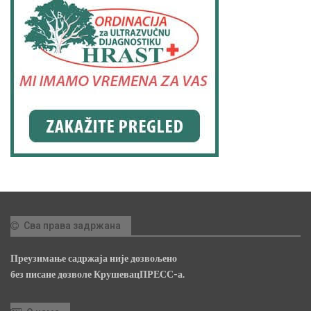
Сва права задржана
Преузимање садржаја није дозвољено
без писане дозволе КрушевацПРЕСС-а.