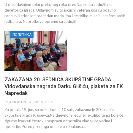
U dosadašnjem toku prelaznog roka dres Napretka zadužila su
devetorica igrača. Uglavnom su to iskusni veteran koji su odavno
proslavili trideseti rođendan mada ima i nekoliko mlađih, neafirmisanih
fudbalera. Napretkovu opremu su zadužili…
ПОЛИТИКА
ZAKAZANA 20. SEDNICA SKUPŠTINE GRADA:
Vidovdanska nagrada Darku Glišiću, plaketa za FK
Napredak
јун 16, 2026
РЕДАКЦИЈА
Za petak, 19. jun, sa početkom u 10 sati, zakazana je 20. sednica
Skupštine grada Kruševca.Na dnevnom redu je nekoliko tema koje će
sigurno izazvati žestoku raspravu odbornika vladajuće većine i
opozicije. Pored predloga odluke o rebalansu…