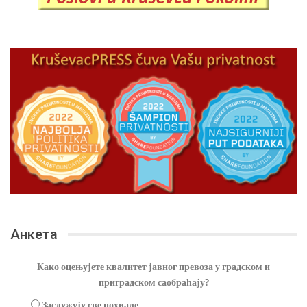
Анкета
Како оцењујете квалитет јавног превоза у градском и
приградском саобраћају?
Заслужују све похвале