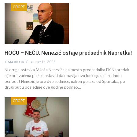
СПОРТ
HOĆU – NEĆU: Nenezić ostaje predsednik Napretka!
окт 14, 2025
J. MARKOVIĆ
Ni druga ostavka Miloša Nenezića na mesto predsednika FK Napredak
nije prihvaćena pa će nastaviti da obavlja ovu funkciju u narednom
periodu! Nenezić je pre dve sedmice, nakon poraza od Spartaka, po
drugi put u poslednje dve godine podneo…
СПОРТ