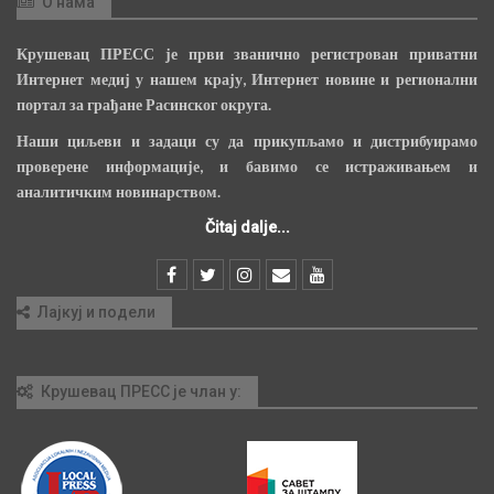
О нама
Крушевац ПРЕСС је први званично регистрован приватни
Интернет медиј у нашем крају, Интернет новине и регионални
портал за грађане Расинског округа.
Наши циљеви и задаци су да прикупљамо и дистрибуирамо
проверене информације, и бавимо се истраживањем и
аналитичким новинарством.
Čitaj dalje...
Лајкуј и подели
Крушевац ПРЕСС је члан у: