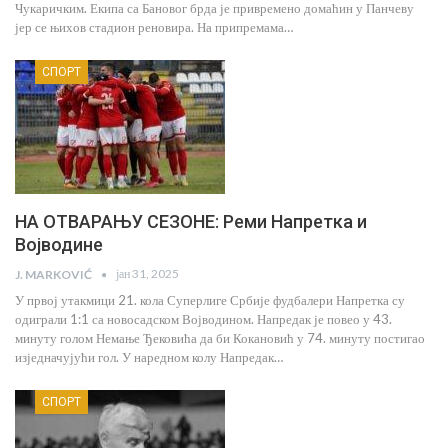
Чукаричким. Екипа са Бановог брда је привремено домаћин у Панчеву
јер се њихов стадион реновира. На припремама…
СПОРТ
НА ОТВАРАЊУ СЕЗОНЕ: Реми Напретка и
Војводине
јан 31, 2025
J. MARKOVIĆ
У првој утакмици 21. кола Суперлиге Србије фудбалери Напретка су
одиграли 1:1 са новосадском Војводином. Напредак је повео у 43.
минуту голом Немање Ђековића да би Кокановић у 74. минуту постигао
изједначујући гол. У наредном колу Напредак…
СПОРТ