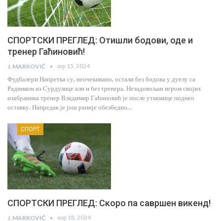
СПОРТСКИ ПРЕГЛЕД: Отишли бодови, оде и
тренер Гаћиновић!
апр 15, 2024
J. MARKOVIĆ
Фудбалери Напретка су, неочекивано, остали без бодова у дуелу са
Радником из Сурдулице али и без тренера. Незадовољан игром својих
изабраника тренер Владимир Гаћиновић је после утакмице поднео
оставку. Напредак је још раније обезбедио…
СПОРТ
СПОРТСКИ ПРЕГЛЕД: Скоро па савршен викенд!
мар 18, 2024
J. MARKOVIĆ