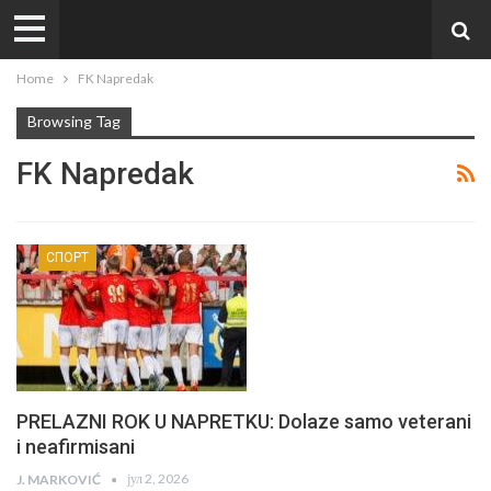
Home
FK Napredak
Browsing Tag
FK Napredak
СПОРТ
PRELAZNI ROK U NAPRETKU: Dolaze samo veterani
i neafirmisani
јул 2, 2026
J. MARKOVIĆ