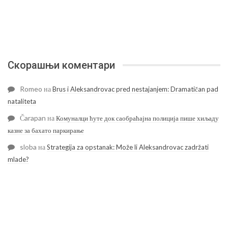
Скорашњи коментари
Romeo
на
Brus i Aleksandrovac pred nestajanjem: Dramatičan pad
nataliteta
Čarapan
на
Комуналци ћуте док саобраћајна полиција пише хиљаду
казне за бахато паркирање
sloba
на
Strategija za opstanak: Može li Aleksandrovac zadržati
mlade?