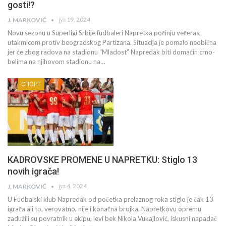
gosti!?
јул 19, 2024
J. MARKOVIĆ
Novu sezonu u Superligi Srbije fudbaleri Napretka počinju večeras,
utakmicom protiv beogradskog Partizana. Situacija je pomalo neobična
jer će zbog radova na stadionu “Mladost” Napredak biti domaćin crno-
belima na njihovom stadionu na…
СПОРТ
KADROVSKE PROMENE U NAPRETKU: Stiglo 13
novih igrača!
јул 4, 2024
J. MARKOVIĆ
U Fudbalski klub Napredak od početka prelaznog roka stiglo je čak 13
igrača ali to, verovatno, nije i konačna brojka. Napretkovu opremu
zadužili su povratnik u ekipu, levi bek Nikola Vukajlović, iskusni napadač