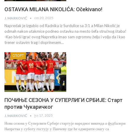
OSTAVKA MILANA NIKOLIĆA: Očekivano!
сеп 20, 2025
J. MARKOVIĆ
Napredak je izgubio od Radnika iz Surdulice sa 3:1 a Milan Nikolić je
odmah nakon utakmice podneo ostavku na mesto šefa stručnog štaba!
-Kao bivši igrač ovog Napretka imao sam ogromnu želju i volju da i kao
trener ostavim trag i doprinesem…
СПОРТ
ПОЧИЊЕ СЕЗОНА У СУПЕРЛИГИ СРБИЈЕ: Старт
против Чукаричког
јул 17, 2025
J. MARKOVIĆ
Нова сезона у Суперлиги Србије стартује наредног викенда а фудбалери
Напретка у суботу гостују у Панчеву где ће одмерити снагу са