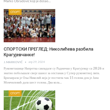
Marko Obradović koji je došao…
СПОРТ
СПОРТСКИ ПРЕГЛЕД: Николићева разбила
Крагујевчанке!
апр 29, 2024
J. MARKOVIĆ
Рукометашице Напретка савладале су Раднички у Крагујевцу са 28:26 и
знатно побољшале своје шансе за опстанак у Супер рукометној лиги.
Бриљирала је Оља Николић која је постигла чак 15 голова док је Јана
Момчиловић дала шест голова. Два кола…
СПОРТ