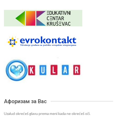
Афоризам за Вас
Uzalud okrećeš glavu prema meni kada ne okrećeš oči.