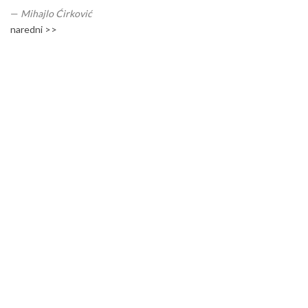
—
Mihajlo Ćirković
naredni >>