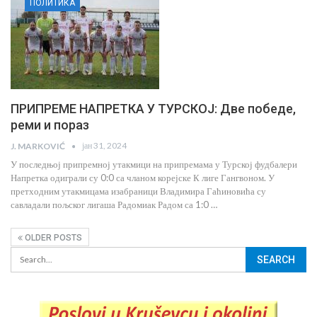
ПОЛИТИКА
ПРИПРЕМЕ НАПРЕТКА У ТУРСКОЈ: Две победе,
реми и пораз
јан 31, 2024
J. MARKOVIĆ
У последњој припремној утакмици на припремама у Турској фудбалери
Напретка одиграли су 0:0 са чланом корејске К лиге Гангвоном. У
претходним утакмицама изабраници Владимира Гаћиновића су
савладали пољског лигаша Радомиак Радом са 1:0 …
OLDER POSTS