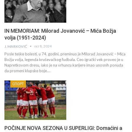
IN MEMORIAM: Milorad Jovanović – Mića Božja
volja (1951-2024)
окт 8, 2024
J. MARKOVIĆ
Posle teške bolesti, u 74. godini, preminuo je Milorad Jovanović – Mića
Božja volja, legenda kruševačkog fudbala. Ceo igrački vek proveo je u
Napretkovom dresu, iako je na vrhuncu karijere imao unosnih ponuda
da promeni klupske boje.…
СПОРТ
POČINJE NOVA SEZONA U SUPERLIGI: Domaćini a