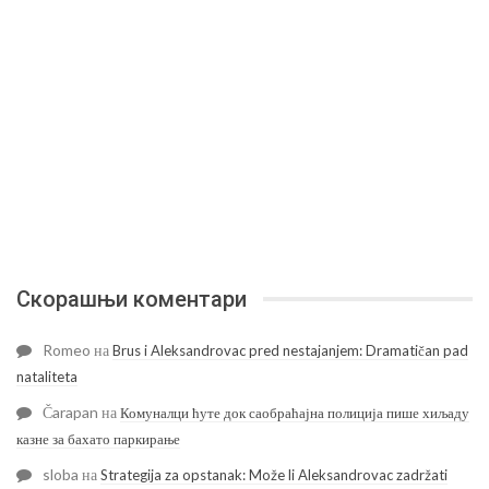
Скорашњи коментари
Romeo
на
Brus i Aleksandrovac pred nestajanjem: Dramatičan pad
nataliteta
Čarapan
на
Комуналци ћуте док саобраћајна полиција пише хиљаду
казне за бахато паркирање
sloba
на
Strategija za opstanak: Može li Aleksandrovac zadržati