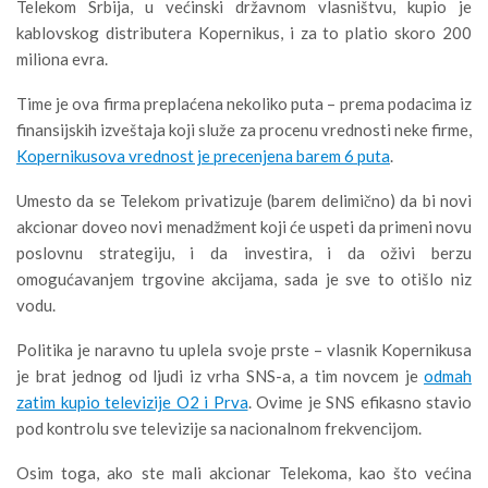
Telekom Srbija, u većinski državnom vlasništvu, kupio je
kablovskog distributera Kopernikus, i za to platio skoro 200
miliona evra.
Time je ova firma preplaćena nekoliko puta – prema podacima iz
finansijskih izveštaja koji služe za procenu vrednosti neke firme,
Kopernikusova vrednost je precenjena barem 6 puta
.
Umesto da se Telekom privatizuje (barem delimično) da bi novi
akcionar doveo novi menadžment koji će uspeti da primeni novu
poslovnu strategiju, i da investira, i da oživi berzu
omogućavanjem trgovine akcijama, sada je sve to otišlo niz
vodu.
Politika je naravno tu uplela svoje prste – vlasnik Kopernikusa
je brat jednog od ljudi iz vrha SNS-a, a tim novcem je
odmah
zatim kupio televizije O2 i Prva
. Ovime je SNS efikasno stavio
pod kontrolu sve televizije sa nacionalnom frekvencijom.
Osim toga, ako ste mali akcionar Telekoma, kao što većina