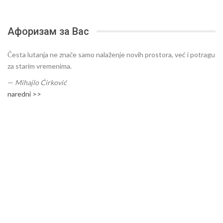
Афоризам за Вас
Česta lutanja ne znače samo nalaženje novih prostora, već i potragu
za starim vremenima.
—
Mihajlo Ćirković
naredni >>