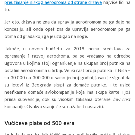
preuzimanje niškog aerodroma od strane države
najviše liči na
to.
Jer eto, država ne zna da upravlja aerodromom pa ga daje na
koncesiju, ali onda opet zna da upravlja aerodromom pa ga
otima od grada koji ga je uzdigao na noge.
Takođe, u novom budžetu za 2019. nema sredstava za
opremanje i razvoj aerodroma, pa se vraćamo na odredbe
ugovora u kojima stoji ograničenje na ukupan broj putnika na
ostalim aerodromima u Srbiji. Veliki rast broja putnika iz Niša –
sa 30.000 na 300.000 u samo jednoj godini, jasan je signal da
su letovi iz Beograda skupi za domaće putnike, i to usled
neefikasne domaće aviokompanije koja ima skupe karte i još
prima subvencije, dok su visokim taksama oterane
low cost
kompanije. Ovakvo stanje će se nažalost nastaviti.
Vučićeve plate od 500 evra
Izgleda da predsednik Vučić mnogo voli brojke pošto ih stalno