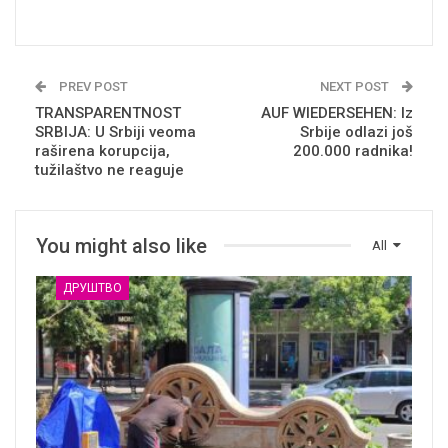
PREV POST
NEXT POST
TRANSPARENTNOST
AUF WIEDERSEHEN: Iz
SRBIJA: U Srbiji veoma
Srbije odlazi još
raširena korupcija,
200.000 radnika!
tužilaštvo ne reaguje
You might also like
All
ДРУШТВО