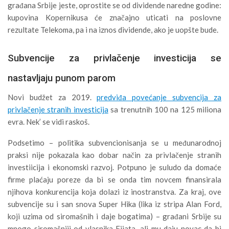
građana Srbije jeste, oprostite se od dividende naredne godine:
kupovina Kopernikusa će značajno uticati na poslovne
rezultate Telekoma, pa i na iznos dividende, ako je uopšte bude.
Subvencije za privlačenje investicija se
nastavljaju punom parom
Novi budžet za 2019.
predviđa povećanje subvencija za
privlačenje stranih investicija
sa trenutnih 100 na 125 miliona
evra. Nek’ se vidi raskoš.
Podsetimo – politika subvencionisanja se u međunarodnoj
praksi nije pokazala kao dobar način za privlačenje stranih
investiicija i ekonomski razvoj. Potpuno je suludo da domaće
firme plaćaju poreze da bi se onda tim novcem finansirala
njihova konkurencija koja dolazi iz inostranstva. Za kraj, ove
subvencije su i san snova Super Hika (lika iz stripa Alan Ford,
koji uzima od siromašnih i daje bogatima) – građani Srbije su
mnogo siromašniji od vlasnika Fijata, ali mu daju novac da bi