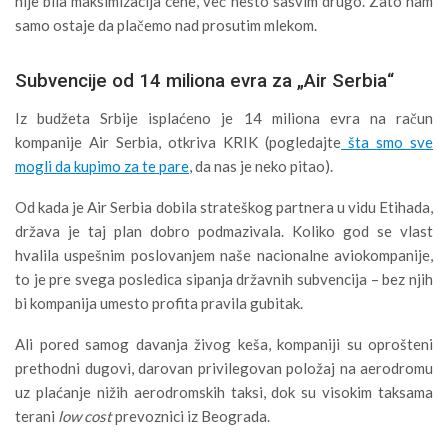
nije bila maksimizacija cene, već nešto sasvim drugo. Zato nam
samo ostaje da plačemo nad prosutim mlekom.
Subvencije od 14 miliona evra za „Air Serbia“
Iz budžeta Srbije isplaćeno je 14 miliona evra na račun
kompanije Air Serbia, otkriva KRIK (pogledajte
šta smo sve
mogli da kupimo za te pare
, da nas je neko pitao).
Od kada je Air Serbia dobila strateškog partnera u vidu Etihada,
država je taj plan dobro podmazivala. Koliko god se vlast
hvalila uspešnim poslovanjem naše nacionalne aviokompanije,
to je pre svega posledica sipanja državnih subvencija – bez njih
bi kompanija umesto profita pravila gubitak.
Ali pored samog davanja živog keša, kompaniji su oprošteni
prethodni dugovi, darovan privilegovan položaj na aerodromu
uz plaćanje nižih aerodromskih taksi, dok su visokim taksama
terani
low cost
prevoznici iz Beograda.