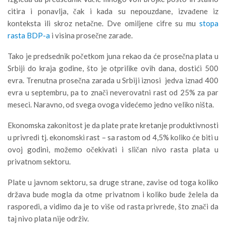
citira i ponavlja, čak i kada su nepouzdane, izvađene iz
konteksta ili skroz netačne. Dve omiljene cifre su mu
stopa
rasta BDP-a
i visina prosečne zarade.
Tako je predsednik početkom juna rekao da će prosečna plata u
Srbiji do kraja godine, što je otprilike ovih dana, dostići 500
evra. Trenutna prosečna zarada u Srbiji iznosi jedva iznad 400
evra u septembru, pa to znači neverovatni rast od 25% za par
meseci. Naravno, od svega ovoga videćemo jedno veliko ništa.
Ekonomska zakonitost je da plate prate kretanje produktivnosti
u privredi tj. ekonomski rast – sa rastom od 4,5% koliko će biti u
ovoj godini, možemo očekivati i sličan nivo rasta plata u
privatnom sektoru.
Plate u javnom sektoru, sa druge strane, zavise od toga koliko
država bude mogla da otme privatnom i koliko bude želela da
rasporedi, a vidimo da je to više od rasta privrede, što znači da
taj nivo plata nije održiv.