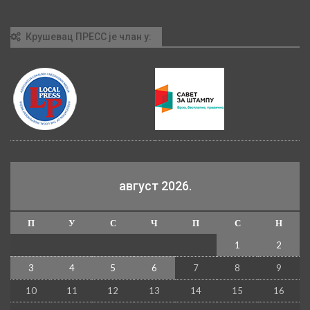
Крушевац ПРЕСС је члан у:
август 2026.
П
У
С
Ч
П
С
Н
1
2
3
4
5
6
7
8
9
10
11
12
13
14
15
16