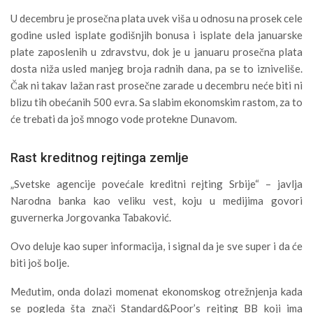
U decembru je prosečna plata uvek viša u odnosu na prosek cele
godine usled isplate godišnjih bonusa i isplate dela januarske
plate zaposlenih u zdravstvu, dok je u januaru prosečna plata
dosta niža usled manjeg broja radnih dana, pa se to izniveliše.
Čak ni takav lažan rast prosečne zarade u decembru neće biti ni
blizu tih obećanih 500 evra. Sa slabim ekonomskim rastom, za to
će trebati da još mnogo vode protekne Dunavom.
Rast kreditnog rejtinga zemlje
„Svetske agencije povećale kreditni rejting Srbije“ – javlja
Narodna banka kao veliku vest, koju u medijima govori
guvernerka Jorgovanka Tabaković.
Ovo deluje kao super informacija, i signal da je sve super i da će
biti još bolje.
Međutim, onda dolazi momenat ekonomskog otrežnjenja kada
se pogleda šta znači Standard&Poor’s rejting BB koji ima