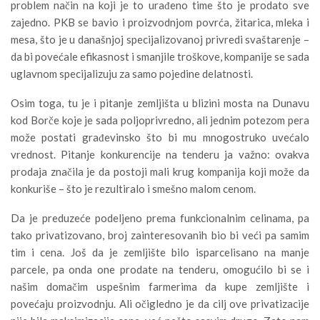
problem način na koji je to urađeno time što je prodato sve
zajedno. PKB se bavio i proizvodnjom povrća, žitarica, mleka i
mesa, što je u današnjoj specijalizovanoj privredi svaštarenje –
da bi povećale efikasnost i smanjile troškove, kompanije se sada
uglavnom specijalizuju za samo pojedine delatnosti.
Osim toga, tu je i pitanje zemljišta u blizini mosta na Dunavu
kod Borče koje je sada poljoprivredno, ali jednim potezom pera
može postati građevinsko što bi mu mnogostruko uvećalo
vrednost. Pitanje konkurencije na tenderu ja važno: ovakva
prodaja značila je da postoji mali krug kompanija koji može da
konkuriše – što je rezultiralo i smešno malom cenom.
Da je preduzeće podeljeno prema funkcionalnim celinama, pa
tako privatizovano, broj zainteresovanih bio bi veći pa samim
tim i cena. Još da je zemljište bilo isparcelisano na manje
parcele, pa onda one prodate na tenderu, omogućilo bi se i
našim domačim uspešnim farmerima da kupe zemljište i
povećaju proizvodnju. Ali očigledno je da cilj ove privatizacije