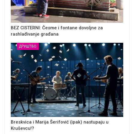
BEZ CISTERNI: Česme i fontane dovoljne za
rashlađivanje građana
ДРУШТВО
Breskvica i Marija Šerifović (ipak) nastupaju u
Kruševcu!?