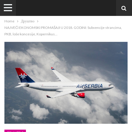
Home
Друштво
NAJVEĆI EKONOMSKI PROMAŠAJI U 2018. GODINI: Subvencije strancima,
PKB, loše koncesije, Kopernikus…