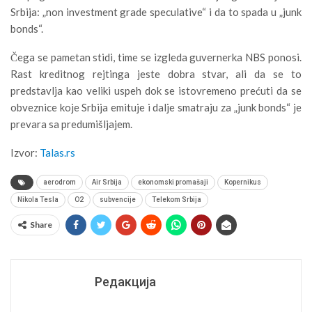
Srbija: „non investment grade speculative“ i da to spada u „junk
bonds“.
Čega se pametan stidi, time se izgleda guvernerka NBS ponosi.
Rast kreditnog rejtinga jeste dobra stvar, ali da se to
predstavlja kao veliki uspeh dok se istovremeno prećuti da se
obveznice koje Srbija emituje i dalje smatraju za „junk bonds“ je
prevara sa predumišljajem.
Izvor:
Talas.rs
aerodrom
Air Srbija
ekonomski promašaji
Kopernikus
Nikola Tesla
O2
subvencije
Telekom Srbija
Share
Редакција