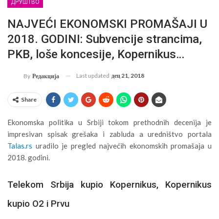
ДРУШТВО
NAJVEĆI EKONOMSKI PROMAŠAJI U
2018. GODINI: Subvencije strancima,
PKB, loše koncesije, Kopernikus…
Last updated
дец 21, 2018
By
Редакција
Share
Ekonomska politika u Srbiji tokom prethodnih decenija je
impresivan spisak grešaka i zabluda a uredništvo portala
Talas.rs
uradilo je pregled najvećih ekonomskih promašaja u
2018. godini.
Telekom Srbija kupio Kopernikus, Kopernikus
kupio O2 i Prvu