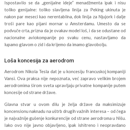
Ispostavilo se da „genijalne ideje“ menadžmenta ipak i nisu
toliko genijalne: toliko slavljena linija za Peking ukinuta je
nakon par meseci kao nerentabilna, dok linija za Njujork i dalje
troši pare kao pijani mornar u Amsterdamu. Umesto da se
podvuče crta, prizna da je ovakav model loš, i da se odustane od
nacionalne aviokompanije po svaku cenu, nastavljamo da
lupamo glavom o zid i da krijemo da imamo glavobolju.
Loša koncesija za aerodrom
Aerodrom Nikola Tesla dat je u koncesiju francuskoj kompaniji
Vansi. Ova praksa nije nepoznata, već zapravo velikim brojem
aerodromima širom sveta upravljaju privatne kompanije putem
koncesije od strane države.
Glavna stvar u ovom dilu je želja države da maksimizuje
koncensionu naknadu na uštrb drugih važnih interesa – od čega
je najvažnije gušenje konkurencije od strane aerodroma u Nišu.
Iako ovo nije javno objavljeno, ipak ishitreno i neopravdano