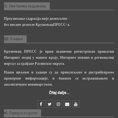
Сва права задржана
Преузимање садржаја није дозвољено
без писане дозволе КрушевацПРЕСС-а.
О нама
Крушевац ПРЕСС је први званично регистрован приватни
Интернет медиј у нашем крају, Интернет новине и регионални
портал за грађане Расинског округа.
Наши циљеви и задаци су да прикупљамо и дистрибуирамо
проверене информације, и бавимо се истраживањем и
аналитичким новинарством.
Čitaj dalje...
Лајкуј и подели