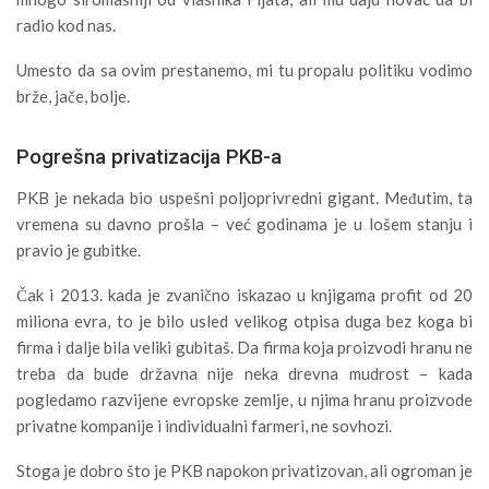
radio kod nas.
Umesto da sa ovim prestanemo, mi tu propalu politiku vodimo
brže, jače, bolje.
Pogrešna privatizacija PKB-a
PKB je nekada bio uspešni poljoprivredni gigant. Međutim, ta
vremena su davno prošla – već godinama je u lošem stanju i
pravio je gubitke.
Čak i 2013. kada je zvanično iskazao u knjigama profit od 20
miliona evra, to je bilo usled velikog otpisa duga bez koga bi
firma i dalje bila veliki gubitaš. Da firma koja proizvodi hranu ne
treba da bude državna nije neka drevna mudrost – kada
pogledamo razvijene evropske zemlje, u njima hranu proizvode
privatne kompanije i individualni farmeri, ne sovhozi.
Stoga je dobro što je PKB napokon privatizovan, ali ogroman je