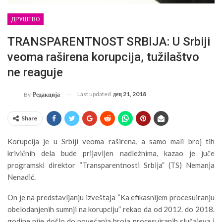
ДРУШТВО
TRANSPARENTNOST SRBIJA: U Srbiji
veoma raširena korupcija, tužilaštvo
ne reaguje
Last updated
дец 21, 2018
By
Редакција
Share
Korupcija je u Srbiji veoma raširena, a samo mali broj tih
krivičnih dela bude prijavljen nadležnima, kazao je juče
programski direktor “Transparentnosti Srbija” (TS) Nemanja
Nenadić.
On je na predstavljanju izveštaja “Ka efikasnijem procesuiranju
obelodanjenih sumnji na korupciju” rekao da od 2012. do 2018.
godine nije došlo do povećanja broja procesuiranih slučajeva i