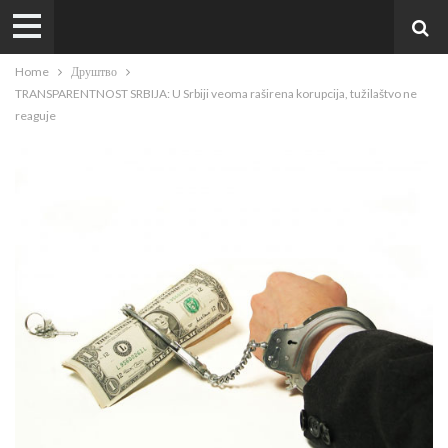
Home
Друштво
TRANSPARENTNOST SRBIJA: U Srbiji veoma raširena korupcija, tužilaštvo ne
reaguje