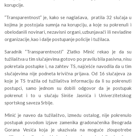
korupcije.
”Transparentnost” je, kako se naglašava, pratila 32 slučaja u
kojima je postojala sumnja na korupciju, a koje su pokrenuli i
obelodanili novinari, nezavisni organi, uzbunjavači ili nevladine
organizacije, kao i dalje postupanje policije i tužilaca.
Saradnik “Transparentnosti” Zlatko Minić rekao je da su
tužilaštva u tim slučajevima gotovo po pravilu bila pasivna, nisu
pokretala postupke i, na zahtev TS, najćešće navodila da u tim
slučajevima nije podneta krivična prijava. Od 16 slučajeva za
koje je TS tražila od tužilaštva informaciju da li su pokrenuti
postupci, samo jednom su dobili odgovor da je postupak
pokrenut i to u slučaju Siniše Jasnića i Univerzitetskog
sportskog saveza Srbije.
Minić je naveo da tužilaštvo, između ostalog, nije pokrenulo
postupak povodom izjave zamenika gradonačenika Beograda
Gorana Vesića koja je ukazivala na moguće zloupotrebe