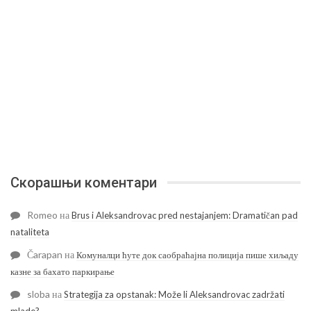
Скорашњи коментари
Romeo
на
Brus i Aleksandrovac pred nestajanjem: Dramatičan pad
nataliteta
Čarapan
на
Комуналци ћуте док саобраћајна полиција пише хиљаду
казне за бахато паркирање
sloba
на
Strategija za opstanak: Može li Aleksandrovac zadržati
mlade?