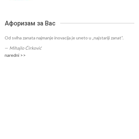
Афоризам за Вас
Od sviha zanata najmanje inovacija je uneto u „najstariji zanat“.
—
Mihajlo Ćirković
naredni >>