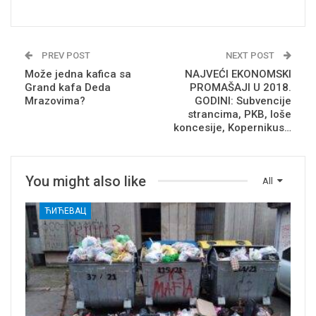
PREV POST
NEXT POST
Može jedna kafica sa
NAJVEĆI EKONOMSKI
Grand kafa Deda
PROMAŠAJI U 2018.
Mrazovima?
GODINI: Subvencije
strancima, PKB, loše
koncesije, Kopernikus…
You might also like
All
ЋИЋЕВАЦ