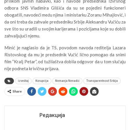
prilikom javnih nabavki, kao i navode predsednika Izvršnog
odbora SNS Vladimira Glišića da su se pojedini funkcioneri
obogatili, navodeći među njima i ministarku Zoranu Mihajlović, i
da oni treba da zahvale predsedniku Srbije Aleksandru Vučiću za
sve što su uradili u svojim karijerama i pozicijama koje su dobili
zahvaljujući njemu.
Minić je naglasio da je TS, povodom navoda reditelja Lazara
Ristovskog da mu je predsednik Vučić lično pomogao da snimi
film “Kralj Petar”, od tužilaštva dobila odgovor da u tom slučaju
nije podneta krivična prijava.
izveštaj
Korupcija
Nemanja Nenadić
Transparentnost Srbija
Share
Редакција