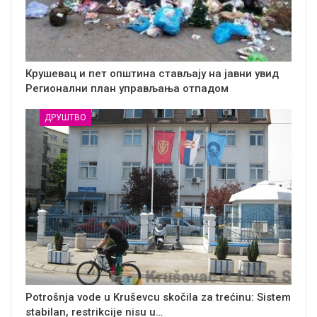
Крушевац и пет општина стављају на јавни увид
Регионални план управљања отпадом
ДРУШТВО
Potrošnja vode u Kruševcu skočila za trećinu: Sistem
stabilan, restrikcije nisu u…