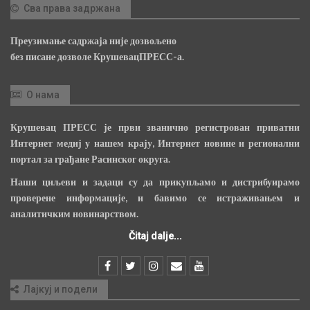
Сва права задржана
Преузимање садржаја није дозвољено
без писане дозволе КрушевацПРЕСС-а.
О нама
Крушевац ПРЕСС је први званично регистрован приватни
Интернет медиј у нашем крају, Интернет новине и регионални
портал за грађане Расинског округа.
Наши циљеви и задаци су да прикупљамо и дистрибуирамо
проверене информације, и бавимо се истраживањем и
аналитичким новинарством.
Čitaj dalje...
Лајкуј и подели