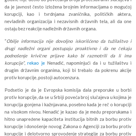
da je javnost često izložena brojnim informacijama o mogućoj
korupciji, kao i tvrdnjama zvaničnika, političkih aktera,
nevladinih organizacija i nezavisnih državnih tela, ali da one
ostaju bez reakcije nadležnih državnih organa.
“
Obilje informacija nije dovoljno iskorišćeno da tužilaštvo i
drugi nadležni organi postupaju proaktivno i da ne čekaju
podnošenje krivične prijave kako bi razmotrili da li ima
korupcije”
,
rekao je
Nenadić, napominjući da i u tužilaštvu i
drugim državnim organima, koji bi trebalo da pokrenu akcije
protiv korupcije, postoji autocenzura.
Podsetio je da je Evropska komisija dala preporuke u borbi
protiv korupcije, da se u Srbiji poveća broj slučajeva u kojima je
korupcija gonjena i kažnjavana, posebno kada je reč o korupciji
na visokom nivou. Nenadić je kazao da je među preporukama i
hitno unapređene kapaciteta institucija bitnih za borbu protiv
korupcije i donošenje novog Zakona o Agenciji za borbu protiv
korupcije i delotvorno sprovođenje strategije za borbu protiv