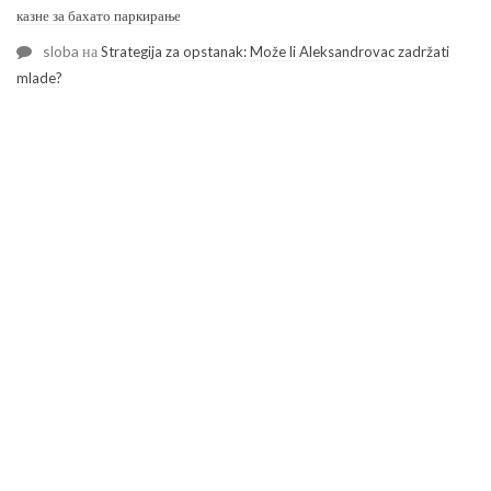
казне за бахато паркирање
sloba
на
Strategija za opstanak: Može li Aleksandrovac zadržati
mlade?