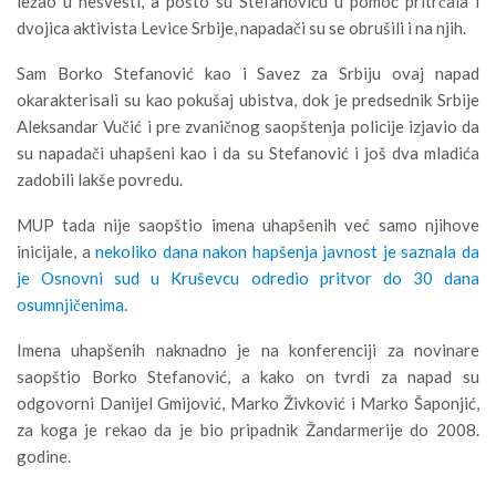
ležao u nesvesti, a pošto su Stefanoviću u pomoć pritrčala i
dvojica aktivista Levice Srbije, napadači su se obrušili i na njih.
Sam Borko Stefanović kao i Savez za Srbiju ovaj napad
okarakterisali su kao pokušaj ubistva, dok je predsednik Srbije
Aleksandar Vučić i pre zvaničnog saopštenja policije izjavio da
su napadači uhapšeni kao i da su Stefanović i još dva mladića
zadobili lakše povredu.
MUP tada nije saopštio imena uhapšenih već samo njihove
inicijale, a
nekoliko dana nakon hapšenja javnost je saznala da
je Osnovni sud u Kruševcu odredio pritvor do 30 dana
osumnjičenima.
Imena uhapšenih naknadno je na konferenciji za novinare
saopštio Borko Stefanović, a kako on tvrdi za napad su
odgovorni Danijel Gmijović, Marko Živković i Marko Šaponjić,
za koga je rekao da je bio pripadnik Žandarmerije do 2008.
godine.