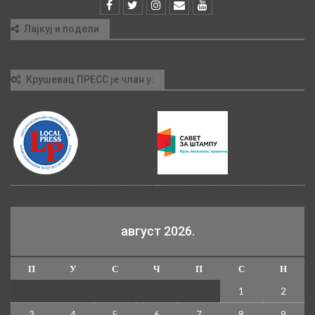
Лајкуј и подели
Крушевац ПРЕСС је члан у:
август 2026.
П
У
С
Ч
П
С
Н
1
2
3
4
5
6
7
8
9