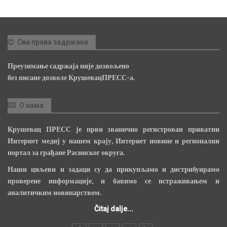
Сва права задржана
Преузимање садржаја није дозвољено
без писане дозволе КрушевацПРЕСС-а.
О нама
Крушевац ПРЕСС је први званично регистрован приватни
Интернет медиј у нашем крају, Интернет новине и регионални
портал за грађане Расинског округа.
Наши циљеви и задаци су да прикупљамо и дистрибуирамо
проверене информације, и бавимо се истраживањем и
аналитичким новинарством.
Čitaj dalje...