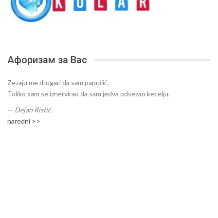
Афоризам за Вас
Zezaju me drugari da sam papučić.
Toliko sam se iznervirao da sam jedva odvezao kecelju.
—
Dejan Ristić
naredni >>