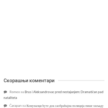
Скорашњи коментари
Romeo
на
Brus i Aleksandrovac pred nestajanjem: Dramatičan pad
nataliteta
Čarapan
на
Комуналци ћуте док саобраћајна полиција пише хиљаду