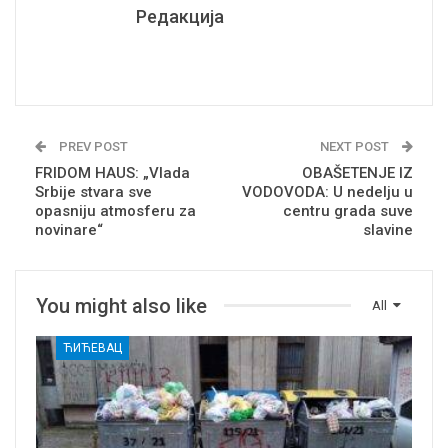
Редакција
PREV POST
NEXT POST
FRIDOM HAUS: „Vlada
OBAŠETENJE IZ
Srbije stvara sve
VODOVODA: U nedelju u
opasniju atmosferu za
centru grada suve
novinare“
slavine
You might also like
All
ЋИЋЕВАЦ