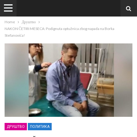
Home
Друштво
NAKON ČETIRI MESECA: Podignuta optužnica zbog napada na Borka
Stefanovića!
ДРУШТВО
ПОЛИТИКА