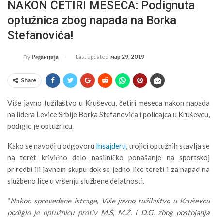
NAKON ČETIRI MESECA: Podignuta
optužnica zbog napada na Borka
Stefanovića!
Last updated
мар 29, 2019
By
Редакција
Share
Više javno tužilaštvo u Kruševcu, četiri meseca nakon napada
na lidera Levice Srbije Borka Stefanovića i policajca u Kruševcu,
podiglo je optužnicu.
Kako se navodi u odgovoru
Insajderu
, trojici optužnih stavlja se
na teret krivično delo nasilničko ponašanje na sportskoj
priredbi ili javnom skupu dok se jedno lice tereti i za napad na
službeno lice u vršenju službene delatnosti.
“
Nakon sprovedene istrage, Više javno tužilaštvo u Kruševcu
podiglo je optužnicu protiv M.Š, M.Ž. i D.G. zbog postojanja