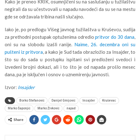
Kako je preneo KRIK, osumnjičeni su na saslušanju u tužilaštvu
negirali da su učestvovali u napadu navodeći da su se na mestu
gde se održavala tribina našli slučajno.
Iako je, po predlogu Višeg javnog tužilaštva u Kruševcu, sudija
za prethodni postupak optuženima odredio
pritvor do 30 dana
,
oni su na slobodu izašli ranije.
Naime, 26. decembra oni su
pušteni iz pritvora
, a kako je Sud tada obrazložio za Insajder, to
što su do sada u postupku ispitani svi predloženi svedoci i
izvedeni brojni dokazi, ali i to što je od napada prošlo mesec
dana, pa je isključen i osnov o uznemirenju javnosti.
Izvor:
Insajder
Borko Stefanović
Danijel Gmijović
Insajder
Kruševac
Marko Šaponjić
Marko Živković
napad
Share