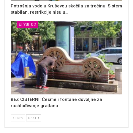
Potrošnja vode u Kruševcu skočila za trećinu: Sistem
stabilan, restrikcije nisu u…
ДРУШТВО
BEZ CISTERNI: Česme i fontane dovoljne za
rashlađivanje građana
PREV
NEXT