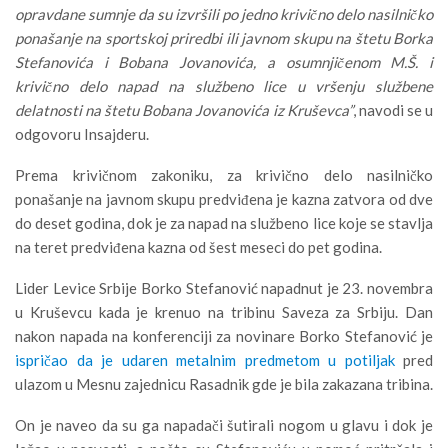
opravdane sumnje da su izvršili po jedno krivično delo nasilničko
ponašanje na sportskoj priredbi ili javnom skupu na štetu Borka
Stefanovića i Bobana Jovanovića, a osumnjičenom M.Š. i
krivično delo napad na službeno lice u vršenju službene
delatnosti na štetu Bobana Jovanovića iz Kruševca”
, navodi se u
odgovoru Insajderu.
Prema krivičnom zakoniku, za krivično delo nasilničko
ponašanje na javnom skupu predviđena je kazna zatvora od dve
do deset godina, dok je za napad na službeno lice koje se stavlja
na teret predviđena kazna od šest meseci do pet godina.
Lider Levice Srbije Borko Stefanović napadnut je 23. novembra
u Kruševcu kada je krenuo na tribinu Saveza za Srbiju. Dan
nakon napada na konferenciji za novinare Borko Stefanović je
ispričao da je udaren metalnim predmetom u potiljak
pred
ulazom u Mesnu zajednicu Rasadnik gde je bila zakazana tribina.
On je naveo da su ga napadači šutirali nogom u glavu i dok je