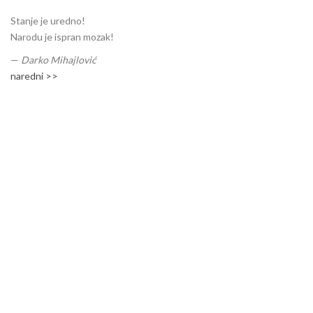
Stanje je uredno!
Narodu je ispran mozak!
—
Darko Mihajlović
naredni >>