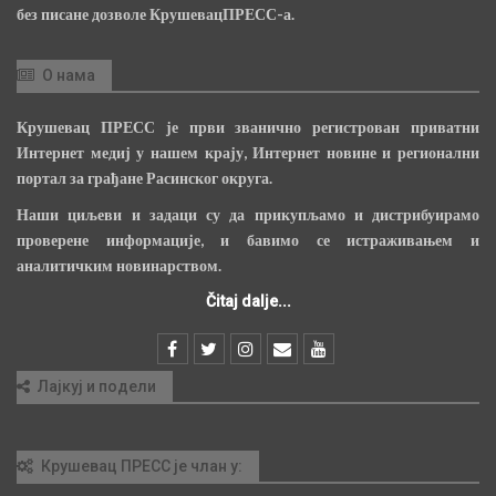
без писане дозволе КрушевацПРЕСС-а.
О нама
Крушевац ПРЕСС је први званично регистрован приватни
Интернет медиј у нашем крају, Интернет новине и регионални
портал за грађане Расинског округа.
Наши циљеви и задаци су да прикупљамо и дистрибуирамо
проверене информације, и бавимо се истраживањем и
аналитичким новинарством.
Čitaj dalje...
Лајкуј и подели
Крушевац ПРЕСС је члан у: