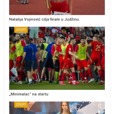
Natalija Vojinović cilja finale u Judžinu
СПОРТ
„Minimalac“ na startu
СПОРТ