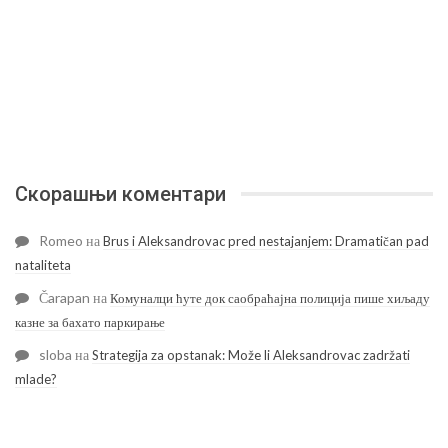
Скорашњи коментари
Romeo
на
Brus i Aleksandrovac pred nestajanjem: Dramatičan pad
nataliteta
Čarapan
на
Комуналци ћуте док саобраћајна полиција пише хиљаду
казне за бахато паркирање
sloba
на
Strategija za opstanak: Može li Aleksandrovac zadržati
mlade?