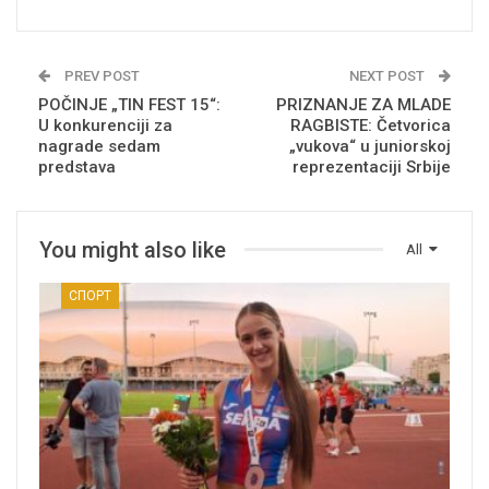
PREV POST
NEXT POST
POČINJE „TIN FEST 15“:
PRIZNANJE ZA MLADE
U konkurenciji za
RAGBISTE: Četvorica
nagrade sedam
„vukova“ u juniorskoj
predstava
reprezentaciji Srbije
You might also like
All
СПОРТ