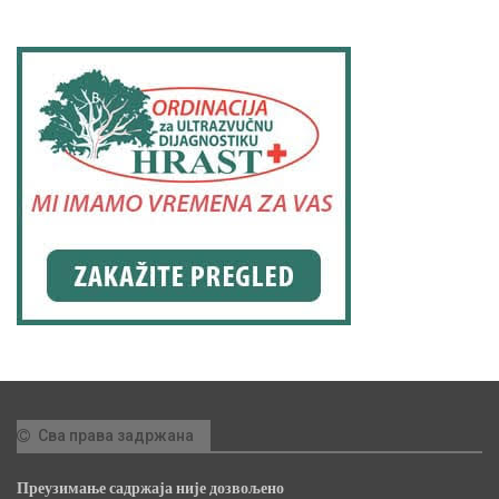
Сва права задржана
Преузимање садржаја није дозвољено