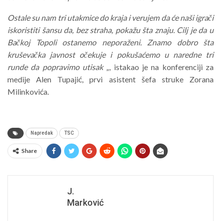
Ostale su nam tri utakmice do kraja i verujem da će naši igrači
iskoristiti šansu da, bez straha, pokažu šta znaju. Cilj je da u
Bačkoj Topoli ostanemo neporaženi. Znamo dobro šta
kruševačka javnost očekuje i pokušaćemo u naredne tri
runde da popravimo utisak
„, istakao je na konferenciji za
medije Alen Tupajić, prvi asistent šefa struke Zorana
Milinkovića.
Napredak
TSC
Share
J.
Marković