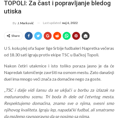
TOPOLI: Za čast i popravljanje bledog
utiska
Last updated
мај 6, 2022
By
J. Marković
Share
U 5. kolu plej ofa Super lige Srbije fudbaleri Napretka večeras
od 18.30 sati igraju protiv ekipe TSC u Bačkoj Topoli.
Nakon četiri utakmice i isto toliko poraza jasno je da će
Napredak takmičenje završiti na osmom mestu. Zato današnji
duel ima mnogo veći znača za domaćine nego za goste.
„
TSC i dalje vidi šansu da se uključi u borbu za izlazak na
međunarodnu scenu. Tri boda ih dele od četvrtog mesta.
Respektujemo domaćina, znamo sve o njima, svesni smo
njihovog kvaliteta. Igraju lep, napadački fudbal, ali smatramo
da možemo ravnopravno da se nosimo sa njima.