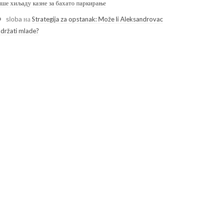
ише хиљаду казне за бахато паркирање
sloba
на
Strategija za opstanak: Može li Aleksandrovac
adržati mlade?