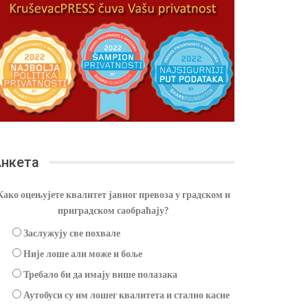
нкета
Како оцењујете квалитет јавног превоза у градском и
приградском саобраћају?
Заслужују све похвале
Није лоше али може и боље
Требало би да имају више полазака
Аутобуси су им лошег квалитета и стално касне