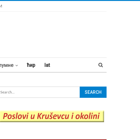
И
лумне
ћир
lat