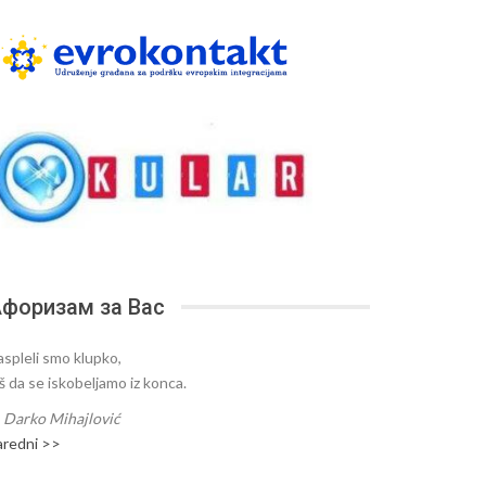
форизам за Вас
aspleli smo klupko,
oš da se iskobeljamo iz konca.
—
Darko Mihajlović
aredni >>