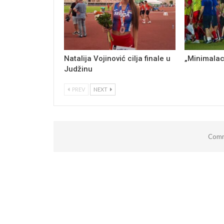
Natalija Vojinović cilja finale u
„Minimalac
Judžinu
PREV
NEXT
Comm