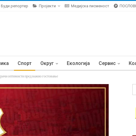
Буди репортер
Пројекти
Медијска писменост
ПОСЛОВ
ника
Спорт
Округ
Екологија
Сервис
Ко
 оптимисти пред важно гостовање