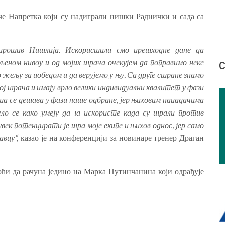
че Напретка који су надиграли нишки Раднички и сада са
 против Нишлија. Искористили смо претходне дане да
љеном нивоу и од мојих играча очекујем да поправимо неке
С
 жељу за победом и да верујемо у њу. Са друге стране знамо
ој играча и имају врло велики индивидуални квалитет у фази
а се дешава у фази наше одбране, јер њиховим нападачима
ло се како умеју да га искористе када су играли против
ек потенцирати је игра моје екипе и њихов однос, јер само
вцу“,
казао је на конференцији за новинаре тренер Драган
ћи да рачуна једино на Марка Путинчанина који одрађује