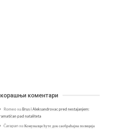
корашњи коментари
Romeo
на
Brus i Aleksandrovac pred nestajanjem:
ramatičan pad nataliteta
Čarapan
на
Комуналци ћуте док саобраћајна полиција