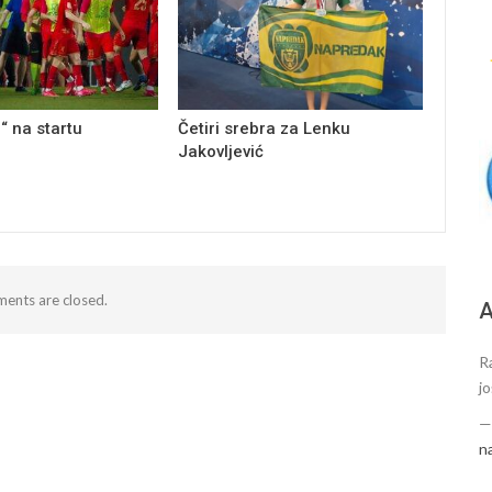
“ na startu
Četiri srebra za Lenku
Jakovljević
ents are closed.
А
R
j
n