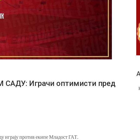
А
 САДУ: Играчи оптимисти пред
ду играју против екипе Младост ГАТ.