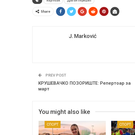
Napredak
Драган перишић
Share
J. Marković
PREV POST
КРУШЕВАЧКО ПОЗОРИШТЕ: Репертоар за
март
You might also like
СПОРТ
СПОРТ