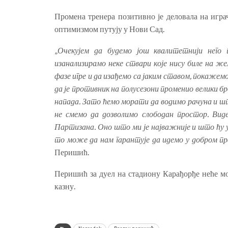
Промена тренера позитивно је деловала на игра
оптимизмом путују у Нови Сад.
„
Очекујем да будемо још квалитетнији него
изанализирамо неке ствари које нису биле на же
фазе игре и да изађемо са јаким ставом, покажемо
да је противник на полусезони променио велики бр
напада. Зато ћемо морати да водимо рачуна и шт
не смемо да дозволимо слободан простор. Виде
Партизана. Оно што ми је најважније и што ћу ув
то може да нам гарантује да идемо у добром пра
Перишић.
Перишић за дуел на стадиону Карађорђе неће мо
казну.