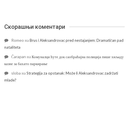
Скорашњи коментари
Romeo
на
Brus i Aleksandrovac pred nestajanjem: Dramatičan pad
nataliteta
Čarapan
на
Комуналци ћуте док саобраћајна полиција пише хиљаду
казне за бахато паркирање
sloba
на
Strategija za opstanak: Može li Aleksandrovac zadržati
mlade?