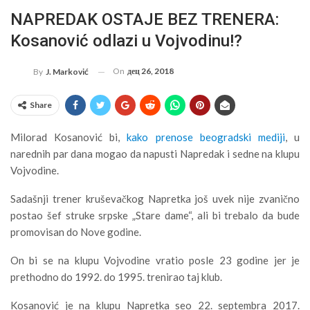
NAPREDAK OSTAJE BEZ TRENERA:
Kosanović odlazi u Vojvodinu!?
On
дец 26, 2018
By
J. Marković
Share
Milorad Kosanović bi,
kako prenose beogradski mediji
, u
narednih par dana mogao da napusti Napredak i sedne na klupu
Vojvodine.
Sadašnji trener kruševačkog Napretka još uvek nije zvanično
postao šef struke srpske „Stare dame“, ali bi trebalo da bude
promovisan do Nove godine.
On bi se na klupu Vojvodine vratio posle 23 godine jer je
prethodno do 1992. do 1995. trenirao taj klub.
Kosanović je na klupu Napretka seo 22. septembra 2017.