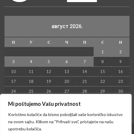
август 2026.
П
У
С
Ч
П
С
Н
1
2
3
4
5
6
7
8
9
10
11
12
13
14
15
16
17
18
19
20
21
22
23
24
25
26
27
28
29
30
31
Mi poštujemo Vašu privatnost
« јул
Koristimo kolačiće da bismo poboljšali vaše korisničko iskustvo
na ovom sajtu. Klikom na "Prihvati sve", pristajete na našu
upotrebu kolačića.