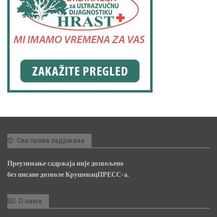
Сва права задржана
Преузимање садржаја није дозвољено
без писане дозволе КрушевацПРЕСС-а.
О нама