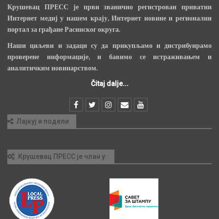
Крушевац ПРЕСС је први званично регистрован приватни
Интернет медиј у нашем крају, Интернет новине и регионални
портал за грађане Расинског округа.
Наши циљеви и задаци су да прикупљамо и дистрибуирамо
проверене информације, и бавимо се истраживањем и
аналитичким новинарством.
Čitaj dalje...
Лајкуј и подели
Крушевац ПРЕСС је члан у: