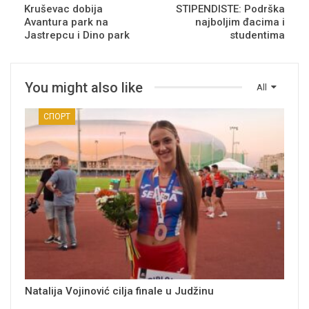
Kruševac dobija
STIPENDISTE: Podrška
Avantura park na
najboljim đacima i
Jastrepcu i Dino park
studentima
You might also like
All
СПОРТ
Natalija Vojinović cilja finale u Judžinu