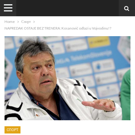
Home
Спорт
NAPREDAK OSTAJE BEZ TRENERA: Kosanović odlazi u Vojvodinu!?
СПОРТ