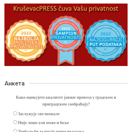
Анкета
Како оцењујете квалитет јавног превоза у градском и
приградском саобраћају?
Заслужују све похвале
Није лоше али може и боље
Требало би да имају више полазака