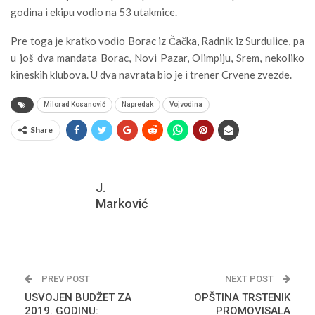
godina i ekipu vodio na 53 utakmice.
Pre toga je kratko vodio Borac iz Čačka, Radnik iz Surdulice, pa
u još dva mandata Borac, Novi Pazar, Olimpiju, Srem, nekoliko
kineskih klubova. U dva navrata bio je i trener Crvene zvezde.
Milorad Kosanović
Napredak
Vojvodina
Share
J.
Marković
PREV POST
NEXT POST
USVOJEN BUDŽET ZA
OPŠTINA TRSTENIK
2019. GODINU:
PROMOVISALA