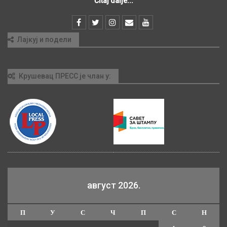
Čitaj dalje...
Лајкуј и подели
Крушевац ПРЕСС је члан у:
август 2026.
П
У
С
Ч
П
С
Н