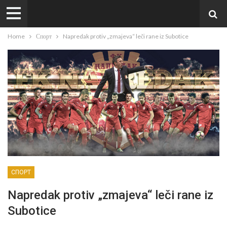
Home
Спорт
Napredak protiv „zmajeva“ leči rane iz Subotice
СПОРТ
Napredak protiv „zmajeva“ leči rane iz
Subotice