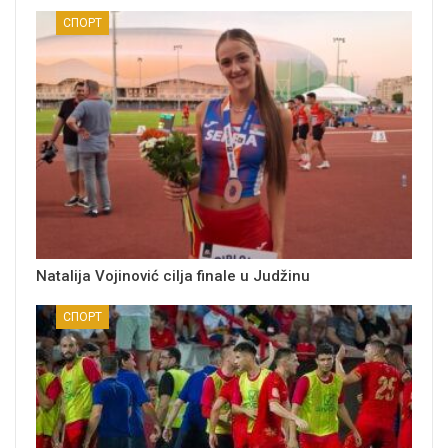
СПОРТ
Natalija Vojinović cilja finale u Judžinu
СПОРТ