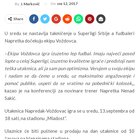
On
сеп 12, 2017
By
J. Marković
Share
U sredu se nastavlja takmičenje u Superligi Srbije a fudbaleri
Napretka dočekuju ekipu Voždovca.
–
Ekipa Voždovca igra izuzetno lep fudbal. Imaju najveći posed
lopte u celoj Superligi, izuzetno kvalitetne igrače i predstoji nam
teška utakmica, ali ja sam pun optimizma. Verujem u svoju ekipu
i nadam se da ćemo u sredu, uz maksimalno angažovanje i
pomoć publike, uspeti da se vratimo na pobednički kolosek
„,
kazao je na konferenciji za novinare trener Napretka Nenad
Sakić.
Utakmica Napredak-Voždovac igra se u sredu, 13.septembra od
18 sati, na stadionu „Mladost“.
Ulaznice će biti puštene u prodaju na dan utakmice od 10
časova na blagajnama stadiona.