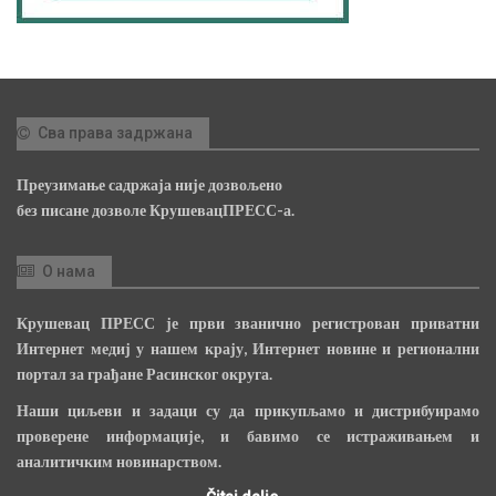
Сва права задржана
Преузимање садржаја није дозвољено
без писане дозволе КрушевацПРЕСС-а.
О нама
Крушевац ПРЕСС је први званично регистрован приватни
Интернет медиј у нашем крају, Интернет новине и регионални
портал за грађане Расинског округа.
Наши циљеви и задаци су да прикупљамо и дистрибуирамо
проверене информације, и бавимо се истраживањем и
аналитичким новинарством.