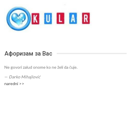
Афоризам за Вас
Ne govori zalud onome ko ne želi da čuje.
—
Darko Mihajlović
naredni >>