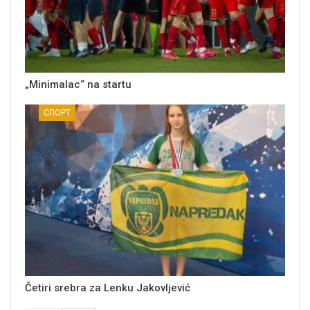
„Minimalac“ na startu
СПОРТ
Četiri srebra za Lenku Jakovljević