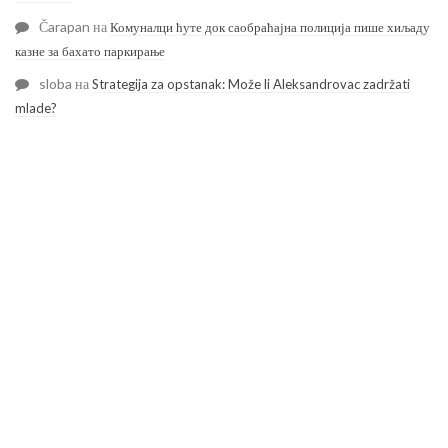
Čarapan
на
Комуналци ћуте док саобраћајна полиција пише хиљаду
казне за бахато паркирање
sloba
на
Strategija za opstanak: Može li Aleksandrovac zadržati
mlade?