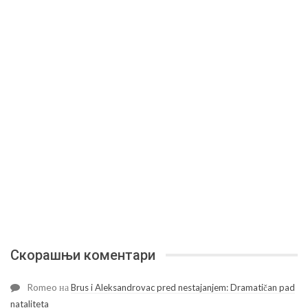
Скорашњи коментари
Romeo
на
Brus i Aleksandrovac pred nestajanjem: Dramatičan pad
nataliteta