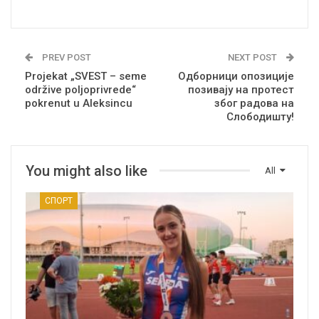
PREV POST
NEXT POST
Projekat „SVEST – seme
Одборници опозиције
održive poljoprivrede“
позивају на протест
pokrenut u Aleksincu
због радова на
Слободишту!
You might also like
All
СПОРТ