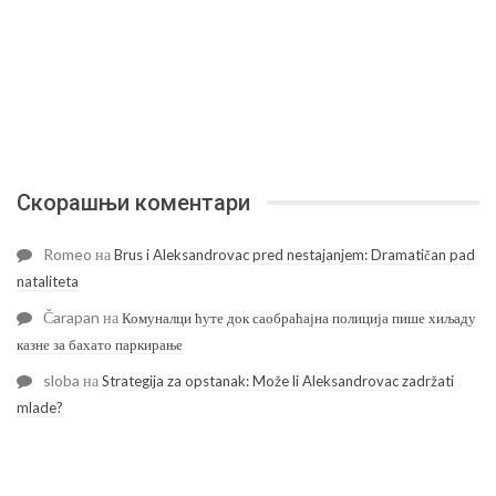
Скорашњи коментари
Romeo
на
Brus i Aleksandrovac pred nestajanjem: Dramatičan pad
nataliteta
Čarapan
на
Комуналци ћуте док саобраћајна полиција пише хиљаду
казне за бахато паркирање
sloba
на
Strategija za opstanak: Može li Aleksandrovac zadržati
mlade?