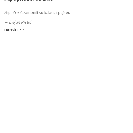
Srp i čekić zamenili su kalauz i pajser.
—
Dejan Ristić
naredni >>