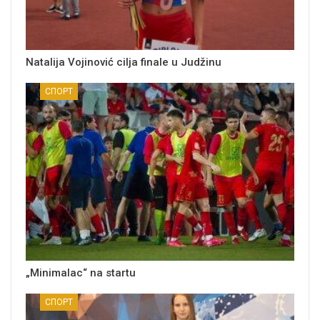
Natalija Vojinović cilja finale u Judžinu
СПОРТ
„Minimalac“ na startu
СПОРТ