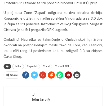
Trstenik PPT takođe sa 1:0 pobedio Moravu 1918 iz Ćuprije.
U plej-autu Zone “Zapad” odigrana su dva okružna derbija.
Kopaonik je u Zleginju nadigrao ekipu Vinogradara sa 3:0 dok
je Župa sa 3:1 pobedila Jastrebac iz Velikog Šiljegovca. Sloga iz
Ćićevca je sa 5:1 pregazila OFK Lugomir.
Omladinci Napretka su takmičenje u Omladinskoj ligi Srbije
okončali na pretposlednjem mestu tako da i oni, kao i seniori,
idu u niži rang. U poslednjem kolu su odigrali 3:3 sa ekipom
Čukaričkog.
fudbal
Napredak
Trajal
Trstenik PPT
Share
J.
Marković