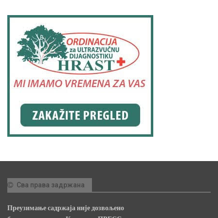
Сва права задржана
Преузимање садржаја није дозвољено