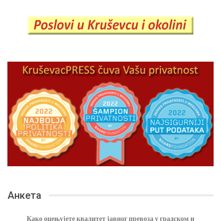
Анкета
Како оцењујете квалитет јавног превоза у градском и