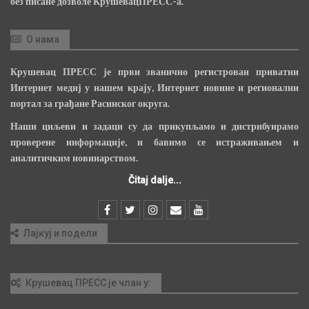
без писане дозволе КрушевацПРЕСС-а.
О нама
Крушевац ПРЕСС је први званично регистрован приватни
Интернет медиј у нашем крају, Интернет новине и регионални
портал за грађане Расинског округа.
Наши циљеви и задаци су да прикупљамо и дистрибуирамо
проверене информације, и бавимо се истраживањем и
аналитичким новинарством.
Čitaj dalje...
Лајкуј и подели
Крушевац ПРЕСС је члан у: