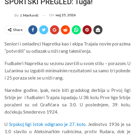
SPORTSKI PREGLED: Tuga!
On
мај 25, 2026
By
J. Marković
Share
Seniori i omladinci Napretka kao i ekipa Trajala novim porazima
“potvrdili” su odlazak u niži rang takmičenja.
Fudbaleri Napretka su sezonu završili u svom stilu – porazom. U
Lučanima su izgubili minimalnim rezultatomi sa samo tri pobede
i 25 poraza sele se u niži rang.
Naredne godine, ipak, neće biti gradskog derbija u Prvoj ligi
Srbije jer i fudbaleri Trajala ispadaju. U 38. kolu Prve lige Srbije
poraženi su od Grafičara sa 3:0. U poslednjem, 39. kolu,
dočekuju Smederevo 1924.
U
Srpskoj ligi Istok odigrano je 27. kolo
. Jedinstvo 1936 je sa
1:0 slavilo u Aleksinačkim rudnicima, protiv Rudara, dok je