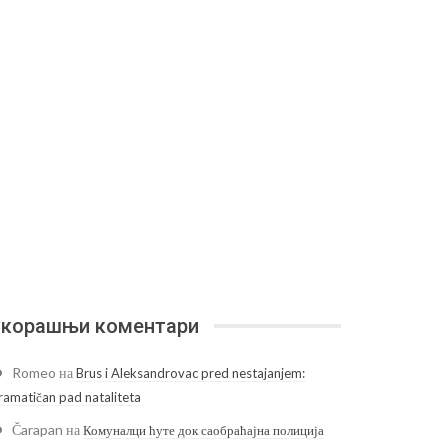
корашњи коментари
Romeo
на
Brus i Aleksandrovac pred nestajanjem:
ramatičan pad nataliteta
Čarapan
на
Комуналци ћуте док саобраћајна полиција