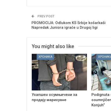
PREV POST
PROMOCIJA: Odlukom KS Srbije košarkaši
Napredak Juniora igraće u Drugoj ligi
You might also like
ХРОНИКА
ХРОНИК
Ухапшен осумњичени за
Podignuta 
продају марихуане
osumnjičen
Konjuh“