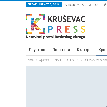
ПЕТАК, АВГУСТ 7, 2026
О нама
Контакт
Друштво
Политика
Култура
Хро
Home
Хроника
NASILJE U CENTRU KRUŠEVCA: Izbodena 