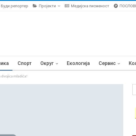
Буди репортер
Пројекти
Медијска писменост
ПОСЛОВ
ника
Спорт
Округ
Екологија
Сервис
Ко
dvojica mladića!