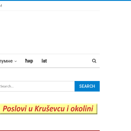
И
лумне
ћир
lat