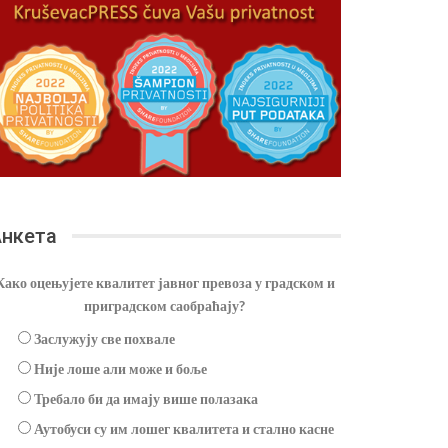
нкета
Како оцењујете квалитет јавног превоза у градском и
приградском саобраћају?
Заслужују све похвале
Није лоше али може и боље
Требало би да имају више полазака
Аутобуси су им лошег квалитета и стално касне