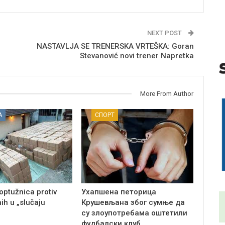
NEXT POST
NASTAVLJA SE TRENERSKA VRTEŠKA: Goran
Stevanović novi trener Napretka
More From Author
А
СПОРТ
optužnica protiv
Ухапшена петорица
ih u „slučaju
Крушевљана због сумње да
су злоупотребама оштетили
фудбалски клуб…