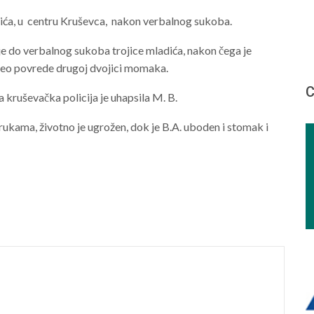
vića, u centru Kruševca, nakon verbalnog sukoba.
 je do verbalnog sukoba trojice mladića, nakon čega je
neo povrede drugoj dvojici momaka.
С
kruševačka policija je uhapsila M. B.
rukama, životno je ugrožen, dok je B.A. uboden i stomak i