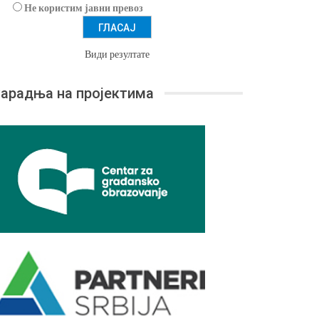
Не користим јавни превоз
Види резултате
арадња на пројектима