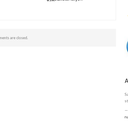
ents are closed.
А
S
s
n