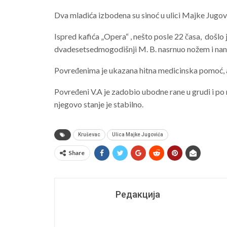
Dva mladića izbodena su sinoć u ulici Majke Jugo
Ispred kafića „Opera“ , nešto posle 22 časa, došlo
dvadesetsedmogodišnji M. B. nasrnuo nožem i na
Povređenima je ukazana hitna medicinska pomoć, a 
Povređeni V.A je zadobio ubodne rane u grudi i po 
njegovo stanje je stabilno.
Kruševac
Ulica Majke Jugovića
Share
Редакција