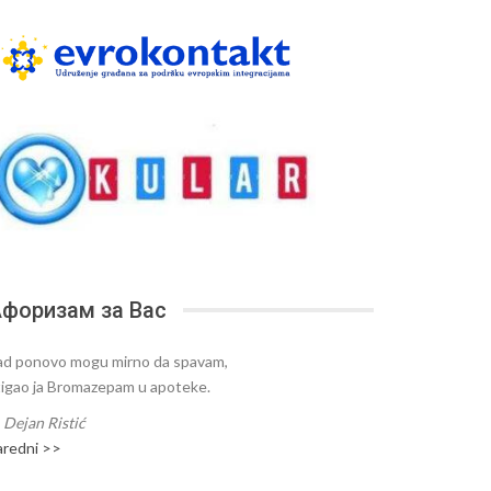
форизам за Вас
ad ponovo mogu mirno da spavam,
tigao ja Bromazepam u apoteke.
—
Dejan Ristić
aredni >>