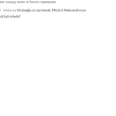
ише хиљаду казне за бахато паркирање
sloba
на
Strategija za opstanak: Može li Aleksandrovac
adržati mlade?