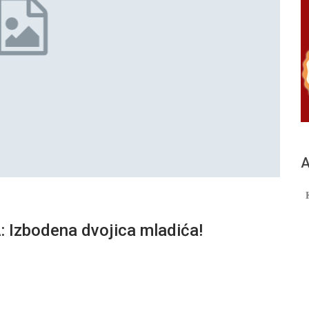
А
Izbodena dvojica mladića!