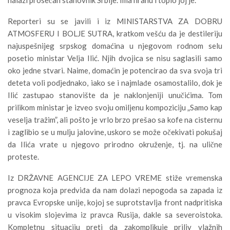
Reporteri su se javili i iz MINISTARSTVA ZA DOBRU
ATMOSFERU I BOLJE SUTRA, kratkom vešću da je destileriju
najuspešnijeg srpskog domaćina u njegovom rodnom selu
posetio ministar Velja Ilić. Njih dvojica se nisu saglasili samo
oko jedne stvari. Naime, domaćin je potencirao da sva svoja tri
deteta voli podjednako, iako se i najmlađe osamostalilo, dok je
Ilić zastupao stanovište da je naklonjeniji unučićima. Tom
prilikom ministar je izveo svoju omiljenu kompoziciju „Samo kap
veselja tražim”, ali pošto je vrlo brzo prešao sa kofe na cisternu
i zaglibio se u mulju jalovine, uskoro se može očekivati pokušaj
da Ilića vrate u njegovo prirodno okruženje, tj. na ulične
proteste.
Iz DRŽAVNE AGENCIJE ZA LEPO VREME stiže vremenska
prognoza koja predviđa da nam dolazi nepogoda sa zapada iz
pravca Evropske unije, kojoj se suprotstavlja front nadpritiska
u visokim slojevima iz pravca Rusija, dakle sa severoistoka.
Kompletnu situaciju preti da zakomplikuje priliv vlažnih