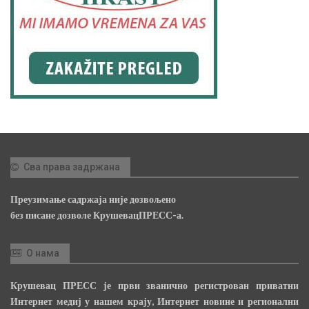
Сва права задржана
Преузимање садржаја није дозвољено
без писане дозволе КрушевацПРЕСС-а.
О нама
Крушевац ПРЕСС је први званично регистрован приватни
Интернет медиј у нашем крају, Интернет новине и регионални