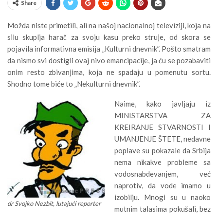
Share
Možda niste primetili, ali na našoj nacionalnoj televiziji, koja na
silu skuplja harač za svoju kasu preko struje, od skora se
pojavila informativna emisija „Kulturni dnevnik”. Pošto smatram
da nismo svi dostigli ovaj nivo emancipacije, ja ću se pozabaviti
onim resto zbivanjima, koja ne spadaju u pomenutu sortu.
Shodno tome biće to „Nekulturni dnevnik”.
Naime, kako javljaju iz
MINISTARSTVA ZA
KREIRANJE STVARNOSTI I
UMANJENJE ŠTETE, nedavne
poplave su pokazale da Srbija
nema nikakve probleme sa
vodosnabdevanjem, već
naprotiv, da vode imamo u
izobilju. Mnogi su u naoko
dr Svojko Nezbit, lutajući reporter
mutnim talasima pokušali, bez