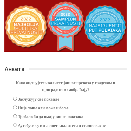
Анкета
Како оцењујете квалитет јавног превоза у градском и
приградском саобраћају?
Заслужују све похвале
Није лоше али може и боље
Требало би да имају више полазака
Аутобуси су им лошег квалитета и стално касне