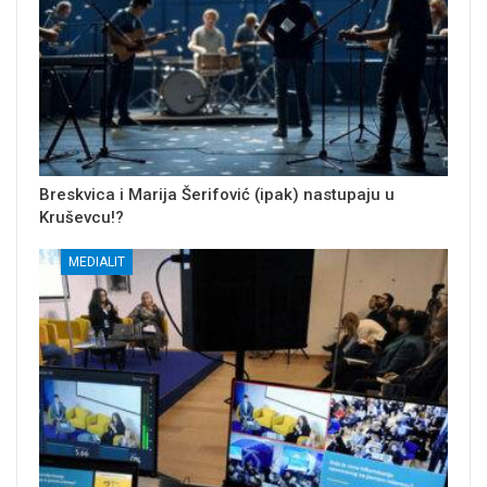
Breskvica i Marija Šerifović (ipak) nastupaju u
Kruševcu!?
MEDIALIT