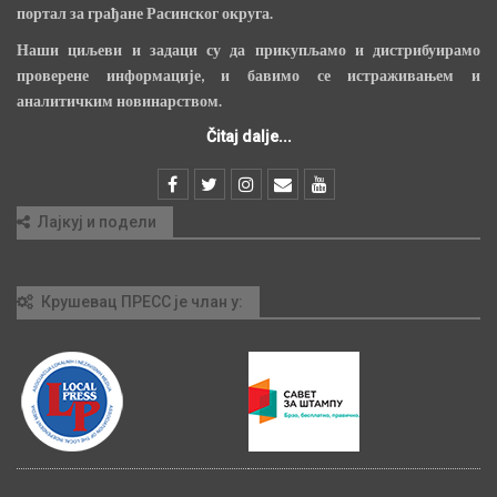
портал за грађане Расинског округа.
Наши циљеви и задаци су да прикупљамо и дистрибуирамо
проверене информације, и бавимо се истраживањем и
аналитичким новинарством.
Čitaj dalje...
Лајкуј и подели
Крушевац ПРЕСС је члан у: