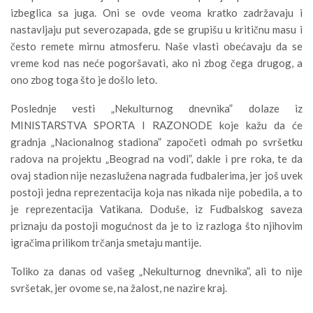
izbeglica sa juga. Oni se ovde veoma kratko zadržavaju i
nastavljaju put severozapada, gde se grupišu u kritičnu masu i
često remete mirnu atmosferu. Naše vlasti obećavaju da se
vreme kod nas neće pogoršavati, ako ni zbog čega drugog, a
ono zbog toga što je došlo leto.
Poslednje vesti „Nekulturnog dnevnika” dolaze iz
MINISTARSTVA SPORTA I RAZONODE koje kažu da će
gradnja „Nacionalnog stadiona” započeti odmah po svršetku
radova na projektu „Beograd na vodi”, dakle i pre roka, te da
ovaj stadion nije nezaslužena nagrada fudbalerima, jer još uvek
postoji jedna reprezentacija koja nas nikada nije pobedila, a to
je reprezentacija Vatikana. Doduše, iz Fudbalskog saveza
priznaju da postoji mogućnost da je to iz razloga što njihovim
igračima prilikom trčanja smetaju mantije.
Toliko za danas od vašeg „Nekulturnog dnevnika”, ali to nije
svršetak, jer ovome se, na žalost, ne nazire kraj.