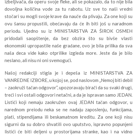
izbeljivača, da operu svoje fleke, ali se pokazalo, da to nije bila
dovoljna količina vode za tu rabotu. Uz sve to naši vredni
stočari su mogli svoje krave da nauče da plivaju. Za one koji su
ovu šansu propustili, obećavaju da će ih biti još u naradnom
periodu. Ujedno su iz MINISTARSTVA ZA ŠIROK OSMEH
pridodali saopštenje, da bez obzira što su bivše vlasti
ekonomski upropastile naše građane, ovo je bila prilika da sva
naša deca vide kako otprilike izgleda more. Jeste da je bilo
neslano, ali nisu ni oni svemogući.
Našoj redakciji stigla je i depeša iz MINISTARSTVA ZA
VANREDNE IZBORE, u kojoj se, pod naslovom „Nemoj biti debil
– zaokruži tačan odgovor”, upozoravaju birači da su svaki drugi,
treći i svi ostali odgovori netačni, a da je ispravan samo JEDAN.
Listići koji nemaju zaokružen ovaj JEDAN tačan odgovor, u
narednom preiodu neka se ne nadaju zaposlenju, funkcijama,
plati, stipendijama ili beskamatnom kreditu. Za one koji nisu
sigurni da su dobro shvatili ovo uputstvo, ispravno popunjeni
listići će biti deljeni u prostorijama stranke, kao i na vidno