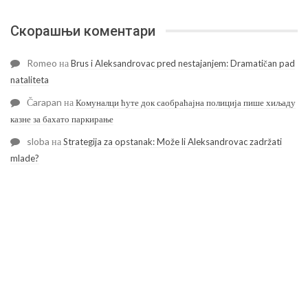
Скорашњи коментари
Romeo
на
Brus i Aleksandrovac pred nestajanjem: Dramatičan pad
nataliteta
Čarapan
на
Комуналци ћуте док саобраћајна полиција пише хиљаду
казне за бахато паркирање
sloba
на
Strategija za opstanak: Može li Aleksandrovac zadržati
mlade?