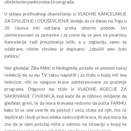
obeleženim punktovima širom grada.
U sklopu prethodnog obaveštenje iz VLADINE KANCELARIJE
ZA DIVLJENJE I ODUŠEVLJENJE dodaju da će danas na Trgu u
20 časova biti održana proba izborne pobede. Svi
zainteresovani za zastavice i za cveće da se jave na pisarnicu
Kancelarije, radi preuzimanja istih, a u zaglavlju, samo za
odabrane, sitnim slovima je dopisano: „Izbušili smo žutu
patkicu.”
Naš gledalac Žika Mikić iz Nedogleda, požalio se pismom našoj
redakciji da su mu TV taksu naplatili i za štalu u kojoj niti ima
televizor, niti su njegove krave zainteresovane za praćenje
programa. Odgovor mu stiže iz VLADINE AGECIJE ZA
SAKRIVANJE ČINJENICA, koji kaže da je njihovo mišljenje da
gledalac greši, te da mora kravama redovno da pušta FARMU,
kako bi se one uverile da postoji i veća stoka od njih, što će
implicirati i bolji prinos mleka zadovoljnih krava. Krava mora da
zna da je njen položaj ništa u odnosu na situaciju u kojoj se
nalazi prosečan stanovnik Srbije. Ima hranu i toplo joj je.