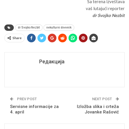
Sa terena izveštava
vaš lutajući reporter
dr Svojko Nezbit
dr Svojko Nezbit
nekulturni dnevnik
Share
Редакција
PREV POST
NEXT POST
Servisne informacije za
Izložba slika i crteža
4. april
Jovanke Rašović