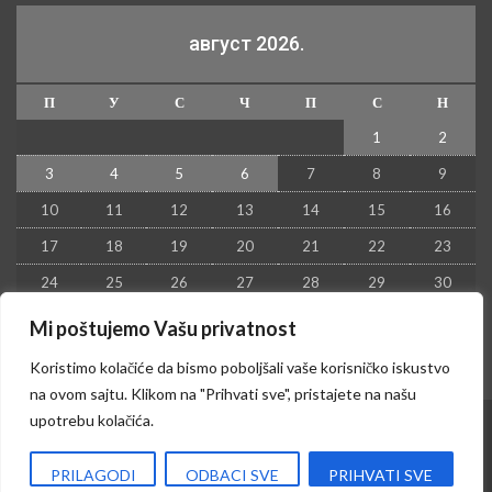
август 2026.
П
У
С
Ч
П
С
Н
1
2
3
4
5
6
7
8
9
10
11
12
13
14
15
16
17
18
19
20
21
22
23
24
25
26
27
28
29
30
31
Mi poštujemo Vašu privatnost
« јул
Koristimo kolačiće da bismo poboljšali vaše korisničko iskustvo
na ovom sajtu. Klikom na "Prihvati sve", pristajete na našu
upotrebu kolačića.
© 2026 - Kruševac PRESS. Sva prava zadržana.
PRILAGODI
ODBACI SVE
PRIHVATI SVE
Izrada sajta i hosting:
Hosting-Srbija