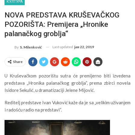
КУЛТУРА
NOVA PREDSTAVA KRUŠEVAČKOG
POZORIŠTA: Premijera „Hronike
palanačkog groblja“
Last updated
јан 22, 2019
By
S. Milenković
Share
U Kruševačkom pozorištu sutra će premijerno biti izvedena
predstava „Hronika palanačkog groblja“, prema zbirci novela
Isidore Sekulić, u dramatizaciji Jelene Mijović.
Reditelj predstave Ivan Vuković kaže da je sa „velikim uživanjem
i radošću radio na predstavi“.