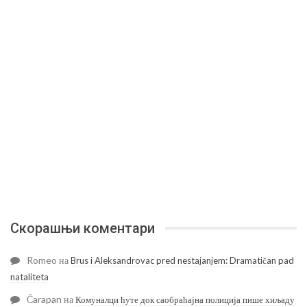
Скорашњи коментари
Romeo
на
Brus i Aleksandrovac pred nestajanjem: Dramatičan pad
nataliteta
Čarapan
на
Комуналци ћуте док саобраћајна полиција пише хиљаду