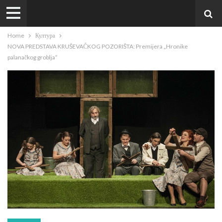
Home
Култура
NOVA PREDSTAVA KRUŠEVAČKOG POZORIŠTA: Premijera „Hronike
palanačkog groblja“