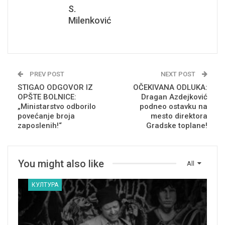
S.
Milenković
PREV POST
NEXT POST
STIGAO ODGOVOR IZ
OČEKIVANA ODLUKA:
OPŠTE BOLNICE:
Dragan Azdejković
„Ministarstvo odborilo
podneo ostavku na
povećanje broja
mesto direktora
zaposlenih!“
Gradske toplane!
You might also like
All
КУЛТУРА