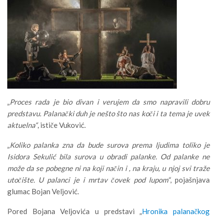
„
Proces rada je bio divan i verujem da smo napravili dobru
predstavu. Palanački duh je nešto što nas koči i ta tema je uvek
aktuelna“
, ističe Vuković.
„
Koliko palanka zna da bude surova prema ljudima toliko je
Isidora Sekulić bila surova u obradi palanke. Od palanke ne
može da se pobegne ni na koji način i , na kraju, u njoj svi traže
utočište. U palanci je i mrtav čovek pod lupom“
, pojašnjava
glumac Bojan Veljović.
Pored Bojana Veljovića u predstavi „
Hronika palanačkog