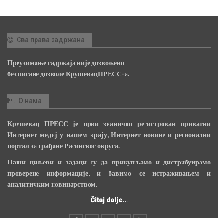
Сва права задржана
Преузимање садржаја није дозвољено
без писане дозволе КрушевацПРЕСС-а.
О нама
Крушевац ПРЕСС је први званично регистрован приватни
Интернет медиј у нашем крају, Интернет новине и регионални
портал за грађане Расинског округа.
Наши циљеви и задаци су да прикупљамо и дистрибуирамо
проверене информације, и бавимо се истраживањем и
аналитичким новинарством.
Čitaj dalje...