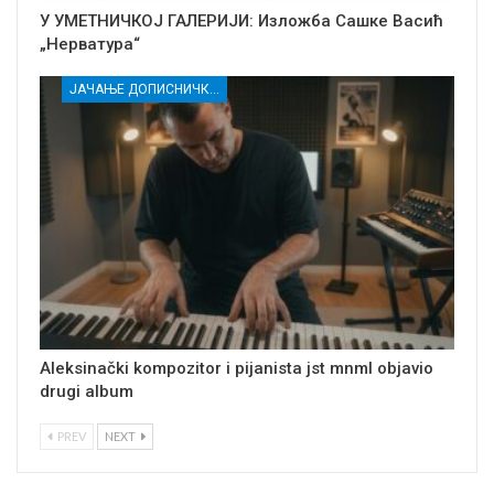
У УМЕТНИЧКОЈ ГАЛЕРИЈИ: Изложба Сашке Васић
„Нерватура“
ЈАЧАЊЕ ДОПИСНИЧКЕ МРЕЖЕ НЕЗАВИСНИХ МЕДИЈА У РАСИНСКОМ ОКРУГУ
Aleksinački kompozitor i pijanista jst mnml objavio
drugi album
PREV
NEXT