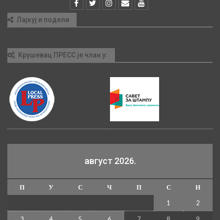
Лајкуј и подели
Крушевац ПРЕСС је члан у:
август 2026.
П
У
С
Ч
П
С
Н
1
2
3
4
5
6
7
8
9