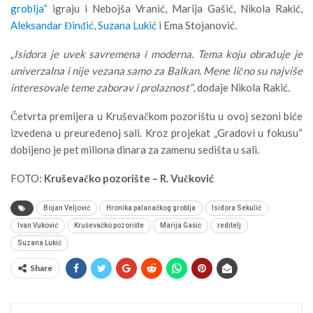
groblja“
igraju i Nebojša Vranić, Marija Gašić, Nikola Rakić,
Aleksandar Đinđić
,
Suzana Lukić
i Ema Stojanović.
„
Isidora je uvek savremena i moderna. Tema koju obrađuje je
univerzalna i nije vezana samo za Balkan. Mene lično su najviše
interesovale teme zaborav i prolaznost“
, dodaje Nikola Rakić.
Četvrta premijera u Kruševačkom pozorištu u ovoj sezoni biće
izvedena u preuređenoj sali. Kroz projekat „Gradovi u fokusu“
dobijeno je pet miliona dinara za zamenu sedišta u sali.
FOTO:
Kruševačko pozorište – R. Vučković
Bojan Veljović
Hronika palanačkog groblja
Isidora Sekulić
Ivan Vuković
Kruševačko pozorište
Marija Gašić
reditelj
Suzana Lukić
Share