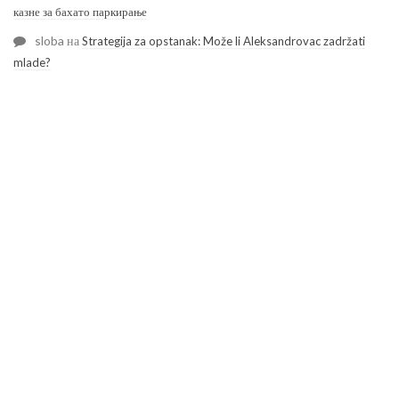
казне за бахато паркирање
sloba
на
Strategija za opstanak: Može li Aleksandrovac zadržati
mlade?