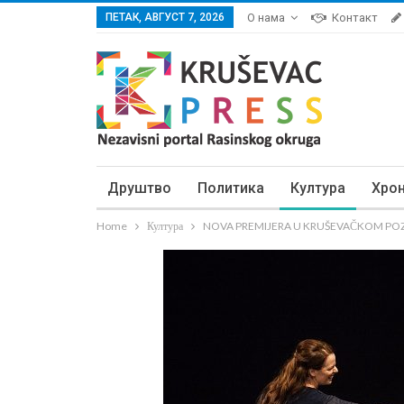
ПЕТАК, АВГУСТ 7, 2026
О нама
Контакт
Друштво
Политика
Култура
Хро
Home
Култура
NOVA PREMIJERA U KRUŠEVAČKOM POZORI