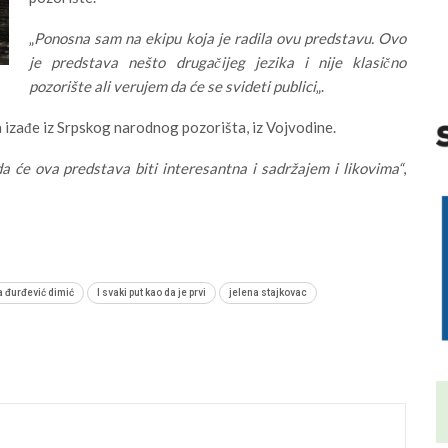
„
Ponosna sam na ekipu koja je radila ovu predstavu. Ovo
je predstava nešto drugačijeg jezika i nije klasično
pozorište ali verujem da će se svideti publici
„.
 izađe iz Srpskog narodnog pozorišta, iz Vojvodine.
a će ova predstava biti interesantna i sadržajem i likovima“
,
 đurđević dimić
I svaki put kao da je prvi
jelena stajkovac