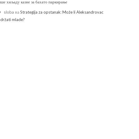
ише хиљаду казне за бахато паркирање
sloba
на
Strategija za opstanak: Može li Aleksandrovac
adržati mlade?