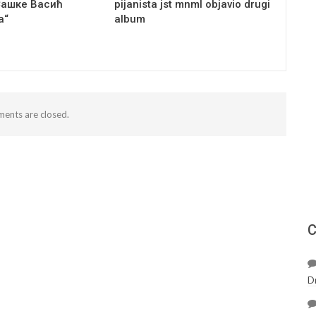
Сашке Васић
pijanista jst mnml objavio drugi
а“
album
ents are closed.
С
D