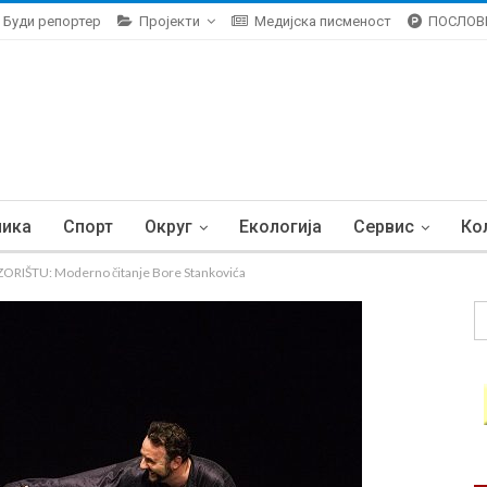
Буди репортер
Пројекти
Медијска писменост
ПОСЛОВ
ника
Спорт
Округ
Екологија
Сервис
Ко
ŠTU: Moderno čitanje Bore Stankovića