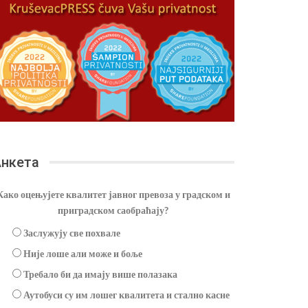
нкета
Како оцењујете квалитет јавног превоза у градском и
приградском саобраћају?
Заслужују све похвале
Није лоше али може и боље
Требало би да имају више полазака
Аутобуси су им лошег квалитета и стално касне