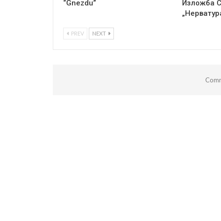
“Gnezdu”
Изложба 
„Нерватур
PREV
NEXT
Comm