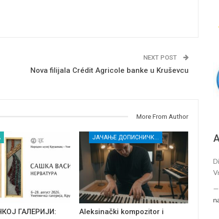
NEXT POST
Nova filijala Crédit Agricole banke u Kruševcu
More From Author
А
А
ЈАЧАЊЕ ДОПИСНИЧКЕ МРЕЖЕ НЕЗАВИСНИХ МЕДИЈА У РАСИНСКОМ ОКРУГУ
Di
V
n
ЧКОЈ ГАЛЕРИЈИ:
Aleksinački kompozitor i