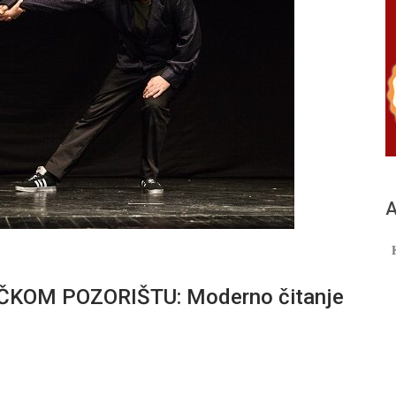
А
KOM POZORIŠTU: Moderno čitanje