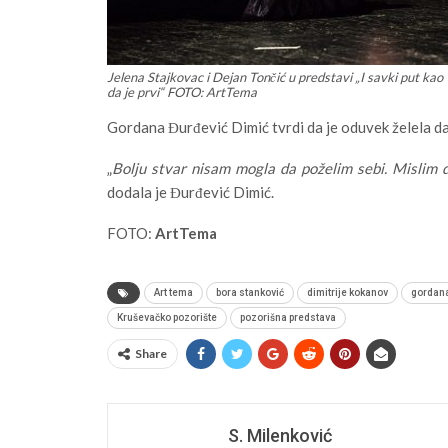
Jelena Stajkovac i Dejan Tončić u predstavi „I savki put kao
da je prvi“ FOTO: ArtTema
Gordana Đurđević Dimić tvrdi da je oduvek želela da
„
Bolju stvar nisam mogla da poželim sebi. Mislim d
dodala je Đurđević Dimić.
FOTO:
ArtTema
Art tema
bora stanković
dimitrije kokanov
gordana
Kruševačko pozorište
pozorišna predstava
Share
S. Milenković