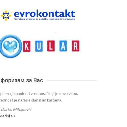
форизам за Вас
ploma je papir od vrednosti koji je devalvirao.
rednost je narasla članskim kartama.
—
Darko Mihajlović
aredni >>