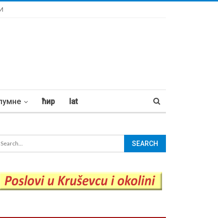
И
лумне
ћир
lat