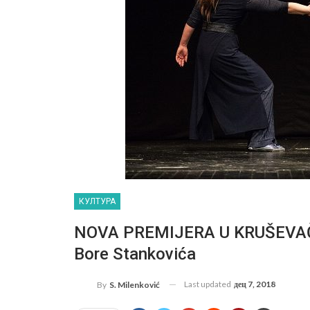
КУЛТУРА
NOVA PREMIJERA U KRUŠEVAČ
Bore Stankovića
Last updated
дец 7, 2018
By
S. Milenković