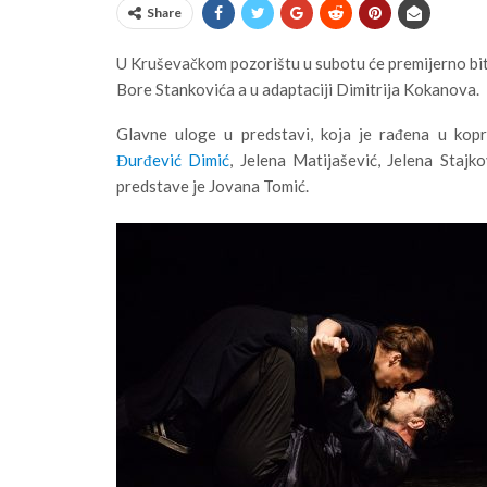
Share
U Kruševačkom pozorištu u subotu će premijerno biti
Bore Stankovića a u adaptaciji Dimitrija Kokanova.
Glavne uloge u predstavi, koja je rađena u kopr
Đurđević Dimić
, Jelena Matijašević, Jelena Stajko
predstave je Jovana Tomić.