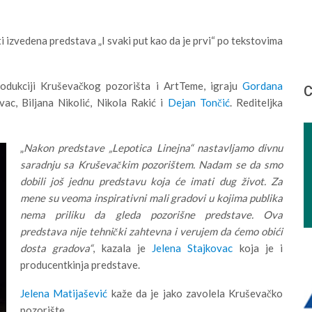
 izvedena predstava „I svaki put kao da je prvi“ po tekstovima
odukciji Kruševačkog pozorišta i ArtTeme, igraju
Gordana
С
vac, Biljana Nikolić, Nikola Rakić i
Dejan Tončić
. Rediteljka
„
Nakon predstave „Lepotica Linejna“ nastavljamo divnu
saradnju sa Kruševačkim pozorištem. Nadam se da smo
dobili još jednu predstavu koja će imati dug život. Za
mene su veoma inspirativni mali gradovi u kojima publika
nema priliku da gleda pozorišne predstave. Ova
predstava nije tehnički zahtevna i verujem da ćemo obići
dosta gradova“
, kazala je
Jelena Stajkovac
koja je i
producentkinja predstave.
Jelena Matijašević
kaže da je jako zavolela Kruševačko
pozorište.