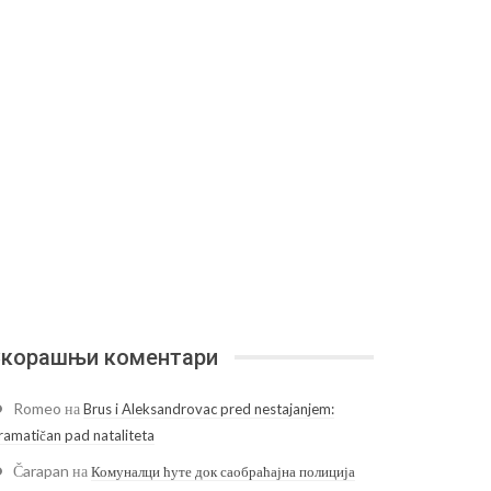
корашњи коментари
Romeo
на
Brus i Aleksandrovac pred nestajanjem:
ramatičan pad nataliteta
Čarapan
на
Комуналци ћуте док саобраћајна полиција