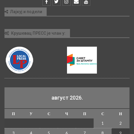
Лајкуј и подели
Крушевац ПРЕСС је члан у:
август 2026.
П
У
С
Ч
П
С
Н
1
2
3
4
5
6
7
8
9