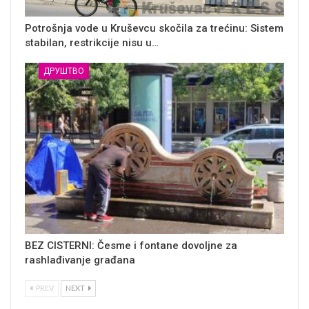
Potrošnja vode u Kruševcu skočila za trećinu: Sistem
stabilan, restrikcije nisu u…
ДРУШТВО
BEZ CISTERNI: Česme i fontane dovoljne za
rashlađivanje građana
PREV
NEXT