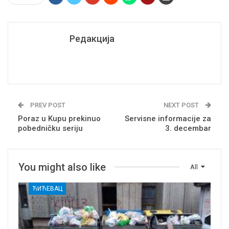
Редакција
PREV POST
NEXT POST
Poraz u Kupu prekinuo
Servisne informacije za
pobedničku seriju
3. decembar
You might also like
All
ЋИЋЕВАЦ