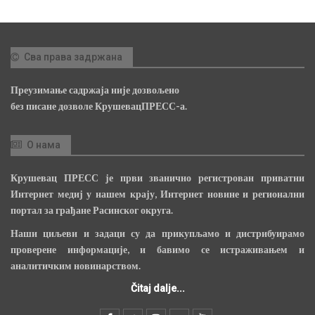
Сва права задржана
Преузимање садржаја није дозвољено
без писане дозволе КрушевацПРЕСС-а.
О нама
Крушевац ПРЕСС је први званично регистрован приватни
Интернет медиј у нашем крају, Интернет новине и регионални
портал за грађане Расинског округа.
Наши циљеви и задаци су да прикупљамо и дистрибуирамо
проверене информације, и бавимо се истраживањем и
аналитичким новинарством.
Čitaj dalje...