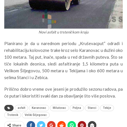
Novi asfalt u trsteničkom kraju
Planirano je da u narednom periodu „Kruševacput“ odradi i
rehabilitaciju kolovozne trake kroz selo Karanovac u dužini oko
100 metara. Taj put, inače, spada u red državnih puteva. Što se
tiče lokalnih deonica, sledi asfaltiranje 1,5 kilometra puta u
Velikom Šiljegovcu, 500 metara u Tekijama i oko 600 metara u
selima Stanci i u Zebica.
Prilično dobro vreme ove jeseni je produžilo sezonu radova, pa
će putari iskoristiti svaki dan za obavljanje što više poslova.
asfalt
Karanovac
Milutovac
Poljna
Stanci
Tekije
Trstenik
Veliki Šiljegovac
Share