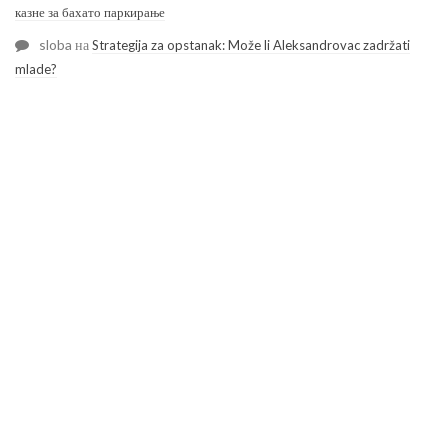
казне за бахато паркирање
sloba
на
Strategija za opstanak: Može li Aleksandrovac zadržati
mlade?