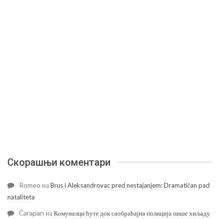
Скорашњи коментари
Romeo
на
Brus i Aleksandrovac pred nestajanjem: Dramatičan pad
nataliteta
Čarapan
на
Комуналци ћуте док саобраћајна полиција пише хиљаду