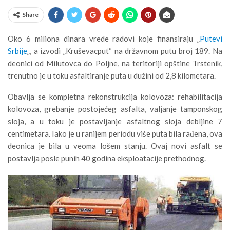
Share
Oko 6 miliona dinara vrede radovi koje finansiraju „
Putevi
Srbije
„, a izvodi „Kruševacput“ na državnom putu broj 189. Na
deonici od Milutovca do Poljne, na teritoriji opštine Trstenik,
trenutno je u toku asfaltiranje puta u dužini od 2,8 kilometara.
Obavlja se kompletna rekonstrukcija kolovoza: rehabilitacija
kolovoza, grebanje postojećeg asfalta, valjanje tamponskog
sloja, a u toku je postavljanje asfaltnog sloja debljine 7
centimetara. Iako je u ranijem periodu više puta bila rađena, ova
deonica je bila u veoma lošem stanju. Ovaj novi asfalt se
postavlja posle punih 40 godina eksploatacije prethodnog.