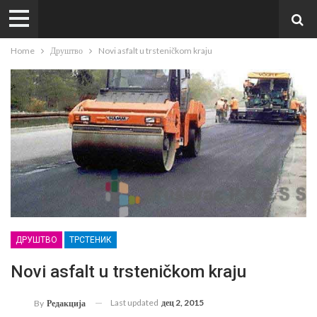
Home
Друштво
Novi asfalt u trsteničkom kraju
ДРУШТВО
ТРСТЕНИК
Novi asfalt u trsteničkom kraju
Last updated
дец 2, 2015
By
Редакција