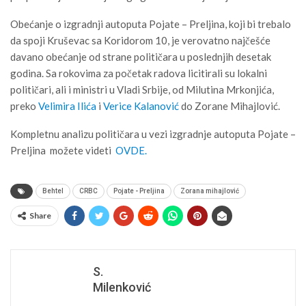
Obećanje o izgradnji autoputa Pojate – Preljina, koji bi trebalo
da spoji Kruševac sa Koridorom 10, je verovatno najčešće
davano obećanje od strane političara u poslednjih desetak
godina. Sa rokovima za početak radova licitirali su lokalni
političari, ali i ministri u Vladi Srbije, od Milutina Mrkonjića,
preko
Velimira Ilića
i
Verice Kalanović
do Zorane Mihajlović.
Kompletnu analizu političara u vezi izgradnje autoputa Pojate –
Preljina možete videti
OVDE.
Behtel
CRBC
Pojate - Preljina
Zorana mihajlović
Share
S.
Milenković