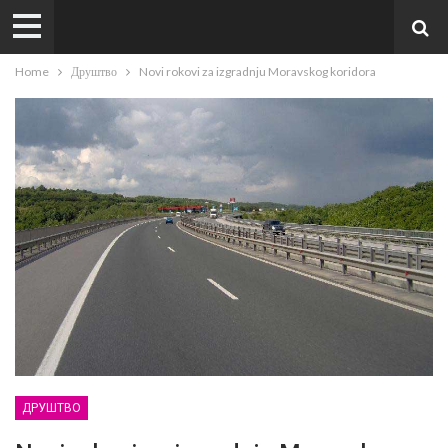
Home
Друштво
Novi rokovi za izgradnju Moravskog koridora
ДРУШТВО