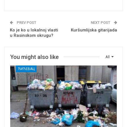
PREV POST
NEXT POST
Ko je ko u lokalnoj vlasti
Kuršumlijska gitarijada
u Rasinskom okrugu?
You might also like
All
ЋИЋЕВАЦ