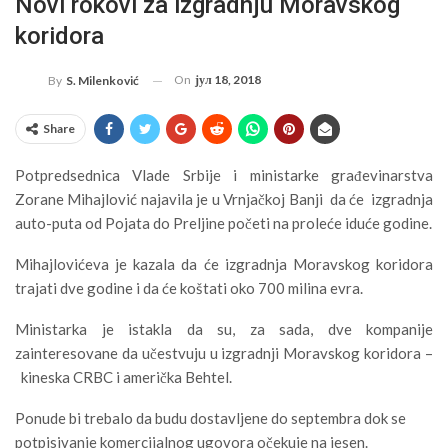
Novi rokovi za izgradnju Moravskog
koridora
On
јул 18, 2018
By
S. Milenković
Share
Potpredsednica Vlade Srbije i ministarke građevinarstva
Zorane Mihajlović najavila je u Vrnjačkoj Banji da će izgradnja
auto-puta od Pojata do Preljine početi na proleće iduće godine.
Mihajlovićeva je kazala da će izgradnja Moravskog koridora
trajati dve godine i da će koštati oko 700 milina evra.
Ministarka je istakla da su, za sada, dve kompanije
zainteresovane da učestvuju u izgradnji Moravskog koridora –
kineska CRBC i američka Behtel.
Ponude bi trebalo da budu dostavljene do septembra dok se
potpisivanje komercijalnog ugovora očekuje na jesen.