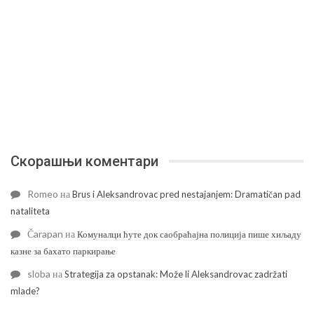
Скорашњи коментари
Romeo
на
Brus i Aleksandrovac pred nestajanjem: Dramatičan pad
nataliteta
Čarapan
на
Комуналци ћуте док саобраћајна полиција пише хиљаду
казне за бахато паркирање
sloba
на
Strategija za opstanak: Može li Aleksandrovac zadržati
mlade?