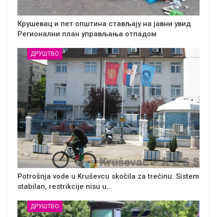
Крушевац и пет општина стављају на јавни увид
Регионални план управљања отпадом
ДРУШТВО
Potrošnja vode u Kruševcu skočila za trećinu: Sistem
stabilan, restrikcije nisu u…
ДРУШТВО