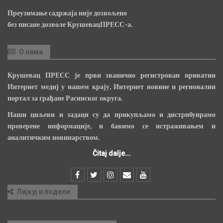
Преузимање садржаја није дозвољено
без писане дозволе КрушевацПРЕСС-а.
О нама
Крушевац ПРЕСС је први званично регистрован приватни
Интернет медиј у нашем крају, Интернет новине и регионални
портал за грађане Расинског округа.
Наши циљеви и задаци су да прикупљамо и дистрибуирамо
проверене информације, и бавимо се истраживањем и
аналитичким новинарством.
Čitaj dalje...
Лајкуј и подели