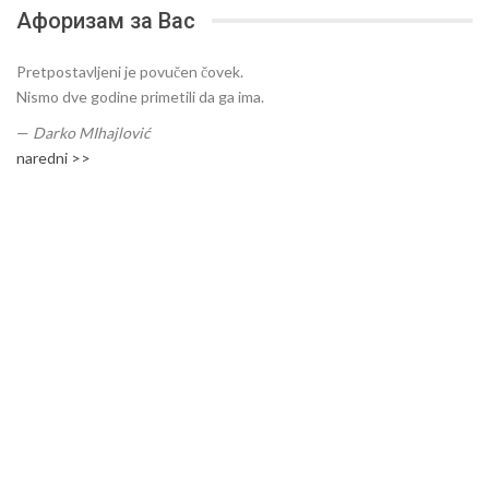
Афоризам за Вас
Pretpostavljeni je povučen čovek.
Nismo dve godine primetili da ga ima.
—
Darko MIhajlović
naredni >>