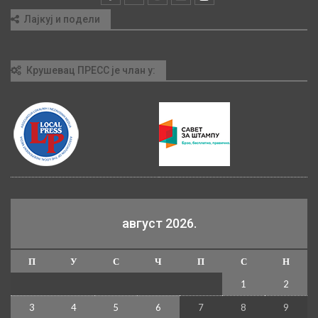
Лајкуј и подели
Крушевац ПРЕСС је члан у:
август 2026.
П
У
С
Ч
П
С
Н
1
2
3
4
5
6
7
8
9