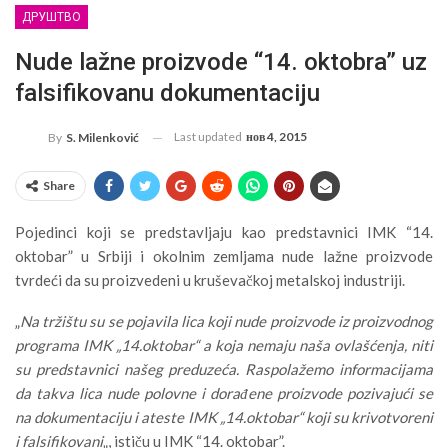
ДРУШТВО
Nude lažne proizvode “14. oktobra” uz
falsifikovanu dokumentaciju
Last updated
нов 4, 2015
By
S. Milenković
Share
Pojedinci koji se predstavljaju kao predstavnici IMK “14.
oktobar” u Srbiji i okolnim zemljama nude lažne proizvode
tvrdeći da su proizvedeni u kruševačkoj metalskoj industriji.
„
Na tržištu su se pojavila lica koji nude proizvode iz proizvodnog
programa IMK „14.oktobar“ a koja nemaju naša ovlašćenja, niti
su predstavnici našeg preduzeća. Raspolažemo informacijama
da takva lica nude polovne i dorađene proizvode pozivajući se
na dokumentaciju i ateste IMK „14.oktobar“ koji su krivotvoreni
i falsifikovani
„, ističu u IMK “14. oktobar”.