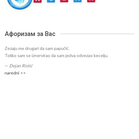
Афоризам за Вас
Zezaju me drugari da sam papučić.
Toliko sam se iznervirao da sam jedva odvezao kecelju.
—
Dejan Ristić
naredni >>