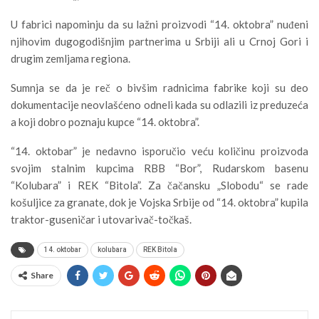
U fabrici napominju da su lažni proizvodi “14. oktobra” nuđeni
njihovim dugogodišnjim partnerima u Srbiji ali u Crnoj Gori i
drugim zemljama regiona.
Sumnja se da je reč o bivšim radnicima fabrike koji su deo
dokumentacije neovlašćeno odneli kada su odlazili iz preduzeća
a koji dobro poznaju kupce “14. oktobra”.
“14. oktobar” je nedavno isporučio veću količinu proizvoda
svojim stalnim kupcima RBB “Bor”, Rudarskom basenu
“Kolubara” i REK “Bitola”. Za čačansku „Slobodu“ se rade
košuljice za granate, dok je Vojska Srbije od “14. oktobra” kupila
traktor-guseničar i utovarivač-točkaš.
14. oktobar
kolubara
REK Bitola
Share