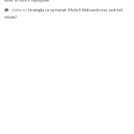
sloba
на
Strategija za opstanak: Može li Aleksandrovac zadržati
mlade?