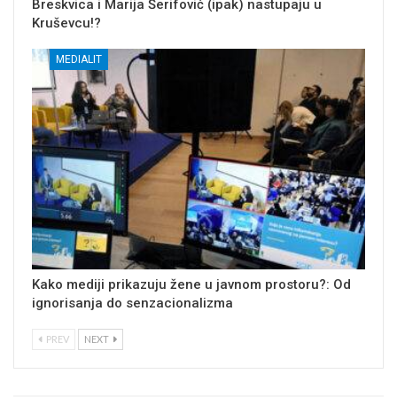
Breskvica i Marija Šerifović (ipak) nastupaju u
Kruševcu!?
MEDIALIT
Kako mediji prikazuju žene u javnom prostoru?: Od
ignorisanja do senzacionalizma
PREV
NEXT