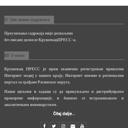
Сва права задржана
Преузимање садржаја није дозвољено
без писане дозволе КрушевацПРЕСС-а.
О нама
Крушевац ПРЕСС је први званично регистрован приватни
Интернет медиј у нашем крају, Интернет новине и регионални
портал за грађане Расинског округа.
Наши циљеви и задаци су да прикупљамо и дистрибуирамо
проверене информације, и бавимо се истраживањем и
аналитичким новинарством.
Čitaj dalje...