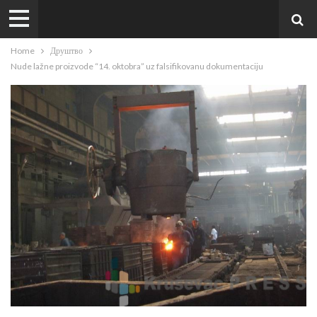
Home
Друштво
Nude lažne proizvode “14. oktobra” uz falsifikovanu dokumentaciju