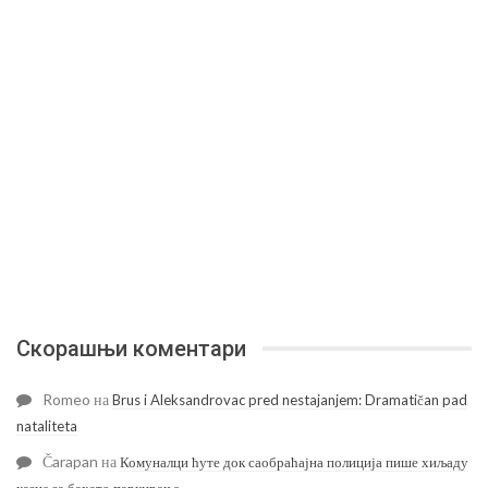
Скорашњи коментари
Romeo
на
Brus i Aleksandrovac pred nestajanjem: Dramatičan pad
nataliteta
Čarapan
на
Комуналци ћуте док саобраћајна полиција пише хиљаду
казне за бахато паркирање