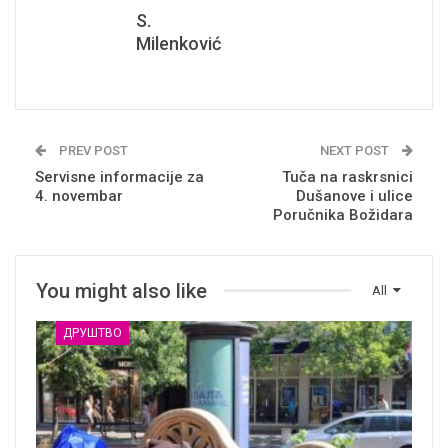
S.
Milenković
PREV POST
NEXT POST
Servisne informacije za
Tuča na raskrsnici
4. novembar
Dušanove i ulice
Poručnika Božidara
You might also like
All
ДРУШТВО