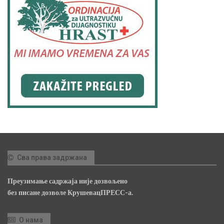
Сва права задржана
Преузимање садржаја није дозвољено
без писане дозволе КрушевацПРЕСС-а.
О нама