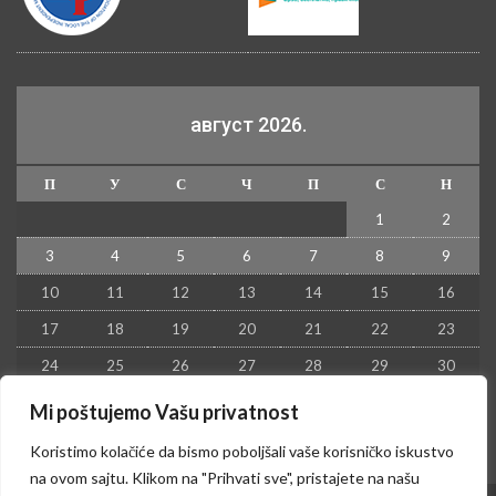
август 2026.
П
У
С
Ч
П
С
Н
1
2
3
4
5
6
7
8
9
10
11
12
13
14
15
16
17
18
19
20
21
22
23
24
25
26
27
28
29
30
31
Mi poštujemo Vašu privatnost
« јул
Koristimo kolačiće da bismo poboljšali vaše korisničko iskustvo
na ovom sajtu. Klikom na "Prihvati sve", pristajete na našu