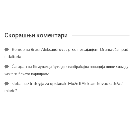
Скорашњи коментари
Romeo
на
Brus i Aleksandrovac pred nestajanjem: Dramatičan pad
nataliteta
Čarapan
на
Комуналци ћуте док саобраћајна полиција пише хиљаду
казне за бахато паркирање
sloba
на
Strategija za opstanak: Može li Aleksandrovac zadržati
mlade?