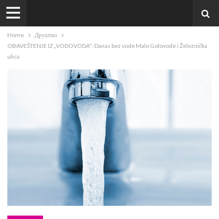
Home
Друштво
OBAVEŠTENJE IZ „VODOVODA“: Danas bez vode Malo Golovode i Železnička
ulica