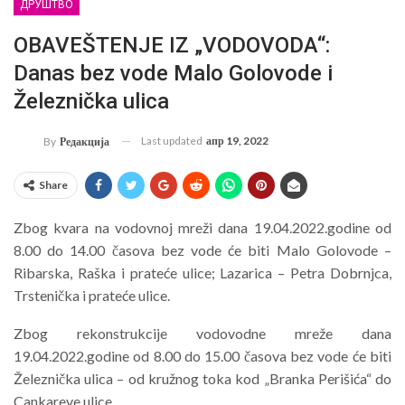
ДРУШТВО
OBAVEŠTENJE IZ „VODOVODA“:
Danas bez vode Malo Golovode i
Železnička ulica
Last updated
апр 19, 2022
By
Редакција
Share
Zbog kvara na vodovnoj mreži dana 19.04.2022.godine od
8.00 do 14.00 časova bez vode će biti Malo Golovode –
Ribarska, Raška i prateće ulice; Lazarica – Petra Dobrnjca,
Trstenička i prateće ulice.
Zbog rekonstrukcije vodovodne mreže dana
19.04.2022.godine od 8.00 do 15.00 časova bez vode će biti
Železnička ulica – od kružnog toka kod „Branka Perišića“ do
Cankareve ulice.