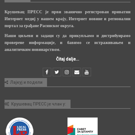
Крушевац ПРЕСС је први званично регистрован приватни
Интернет медиј у нашем крају, Интернет новине и регионални
портал за грађане Расинског округа.
Наши циљеви и задаци су да прикупљамо и дистрибуирамо
проверене информације, и бавимо се истраживањем и
аналитичким новинарством.
Čitaj dalje...
Лајкуј и подели
Крушевац ПРЕСС је члан у: