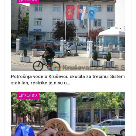
Potrošnja vode u Kruševcu skočila za trećinu: Sistem
stabilan, restrikcije nisu u…
ДРУШТВО