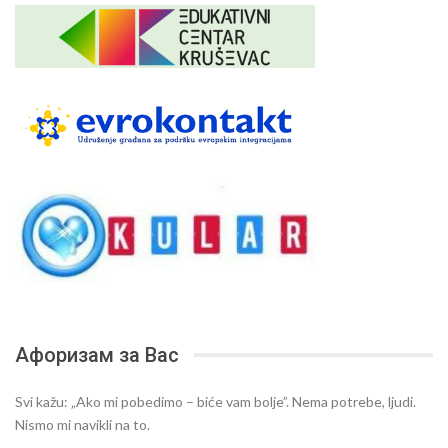
Афоризам за Вас
Svi kažu: „Ako mi pobedimo – biće vam bolje”. Nema potrebe, ljudi.
Nismo mi navikli na to.