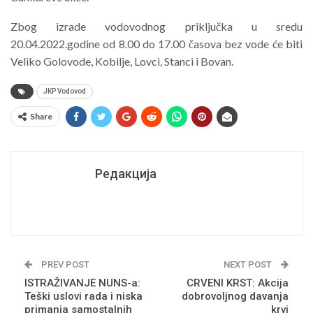
Zbog izrade vodovodnog priključka u sredu
20.04.2022.godine od 8.00 do 17.00 časova bez vode će biti
Veliko Golovode, Kobilje, Lovci, Stanci i Bovan.
JKP Vodovod
Share
Редакција
PREV POST
NEXT POST
ISTRAŽIVANJE NUNS-a:
CRVENI KRST: Akcija
Teški uslovi rada i niska
dobrovoljnog davanja
primanja samostalnih
krvi