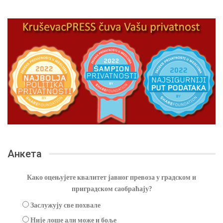
Анкета
Како оцењујете квалитет јавног превоза у градском и
приградском саобраћају?
Заслужују све похвале
Није лоше али може и боље