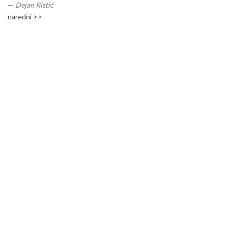
—
Dejan Ristić
naredni >>