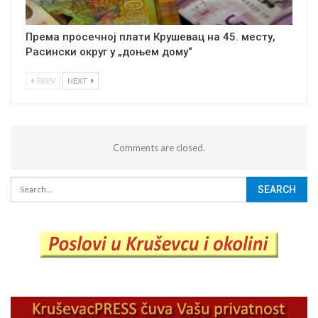
Према просечној плати Крушевац на 45. месту,
Расински округ у „доњем дому“
PREV
NEXT
Comments are closed.