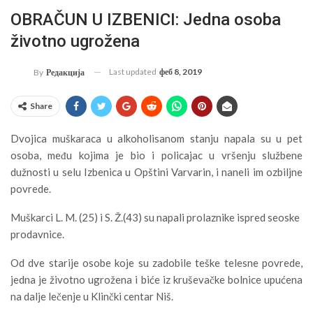
OBRAČUN U IZBENICI: Jedna osoba
životno ugrožena
Last updated
феб 8, 2019
By
Редакција
Share
Dvojica muškaraca u alkoholisanom stanju napala su u pet
osoba, među kojima je bio i policajac u vršenju službene
dužnosti u selu Izbenica u Opštini Varvarin, i naneli im ozbiljne
povrede.
Muškarci L. M. (25) i S. Ž.(43) su napali prolaznike ispred seoske
prodavnice.
Od dve starije osobe koje su zadobile teške telesne povrede,
jedna je životno ugrožena i biće iz kruševačke bolnice upućena
na dalje lečenje u Klinčki centar Niš.