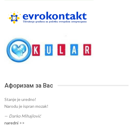
Афоризам за Вас
Stanje je uredno!
Narodu je ispran mozak!
—
Darko Mihajlović
naredni >>