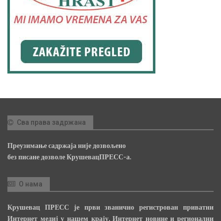
Сва права задржана
Преузимање садржаја није дозвољено
без писане дозволе КрушевацПРЕСС-а.
О нама
Крушевац ПРЕСС је први званично регистрован приватни
Интернет медиј у нашем крају, Интернет новине и регионални