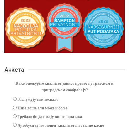
Анкета
Како оцењујете квалитет јавног превоза у градском и
приградском саобраћају?
Заслужују све похвале
Није лоше али може и боље
Требало би да имају више полазака
Аутобуси су им лошег квалитета и стално касне