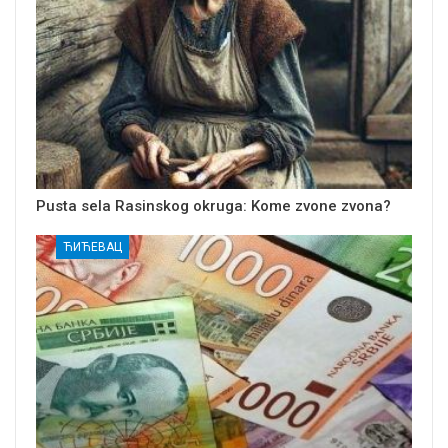
Pusta sela Rasinskog okruga: Kome zvone zvona?
ЋИЋЕВАЦ