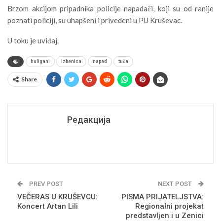
Brzom akcijom pripadnika policije napadači, koji su od ranije
poznati policiji, su uhapšeni i privedeni u PU Kruševac.
U toku je uviđaj.
huligani
Izbenica
napad
tuča
Share
Редакција
PREV POST
NEXT POST
VEČERAS U KRUŠEVCU:
PISMA PRIJATELJSTVA:
Koncert Artan Lili
Regionalni projekat
predstavljen i u Zenici