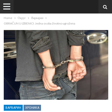
Home
Округ
Варварин
OBRAČUN U IZBENICI: Jedna osoba životno ugrožena
ВАРВАРИН
ХРОНИКА