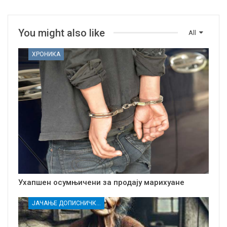
You might also like
All
ХРОНИКА
Ухапшен осумњичени за продају марихуане
ЈАЧАЊЕ ДОПИСНИЧКЕ МРЕЖЕ НЕЗАВИСНИХ МЕДИЈА У РАСИНСКОМ ОКРУГУ