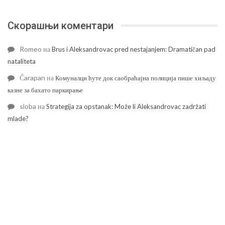
Скорашњи коментари
Romeo
на
Brus i Aleksandrovac pred nestajanjem: Dramatičan pad
nataliteta
Čarapan
на
Комуналци ћуте док саобраћајна полиција пише хиљаду
казне за бахато паркирање
sloba
на
Strategija za opstanak: Može li Aleksandrovac zadržati
mlade?