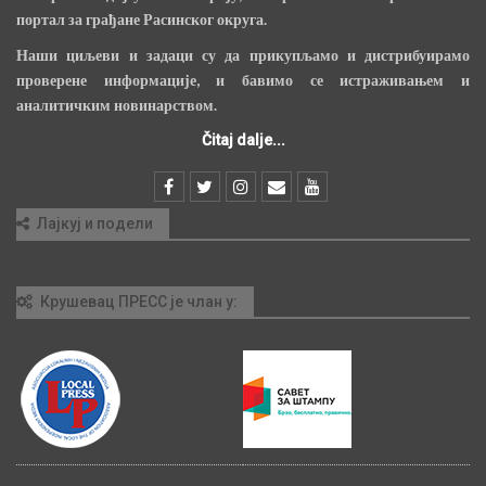
портал за грађане Расинског округа.
Наши циљеви и задаци су да прикупљамо и дистрибуирамо
проверене информације, и бавимо се истраживањем и
аналитичким новинарством.
Čitaj dalje...
Лајкуј и подели
Крушевац ПРЕСС је члан у: