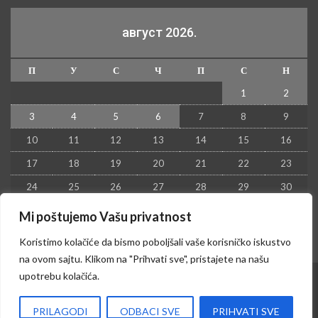
август 2026.
П
У
С
Ч
П
С
Н
1
2
3
4
5
6
7
8
9
10
11
12
13
14
15
16
17
18
19
20
21
22
23
24
25
26
27
28
29
30
31
Mi poštujemo Vašu privatnost
« јул
Koristimo kolačiće da bismo poboljšali vaše korisničko iskustvo
na ovom sajtu. Klikom na "Prihvati sve", pristajete na našu
upotrebu kolačića.
© 2026 - Kruševac PRESS. Sva prava zadržana.
PRILAGODI
ODBACI SVE
PRIHVATI SVE
Izrada sajta i hosting:
Hosting-Srbija