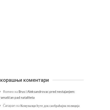
корашњи коментари
Romeo
на
Brus i Aleksandrovac pred nestajanjem:
ramatičan pad nataliteta
Čarapan
на
Комуналци ћуте док саобраћајна полиција