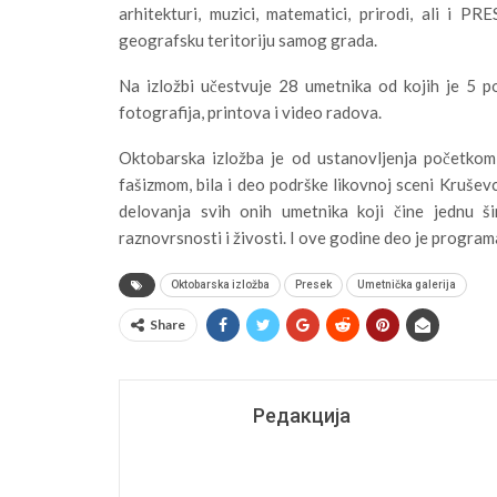
arhitekturi, muzici, matematici, prirodi, ali i P
geografsku teritoriju samog grada.
Na izložbi učestvuje 28 umetnika od kojih je 5 po 
fotografija, printova i video radova.
Oktobarska izložba je od ustanovljenja početkom
fašizmom, bila i deo podrške likovnoj sceni Krušev
delovanja svih onih umetnika koji čine jednu š
raznovrsnosti i živosti. I ove godine deo je progr
Oktobarska izložba
Presek
Umetnička galerija
Share
Редакција