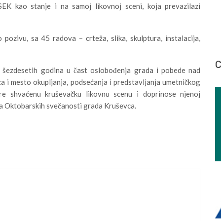
RESEK kao stanje i na samoj likovnoj sceni, koja prevazilazi
pozivu, sa 45 radova – crteža, slika, skulptura, instalacija,
С
 šezdesetih godina u čast oslobođenja grada i pobede nad
ca i mesto okupljanja, podsećanja i predstavljanja umetničkog
ire shvaćenu kruševačku likovnu scenu i doprinose njenoj
ama Oktobarskih svečanosti grada Kruševca.