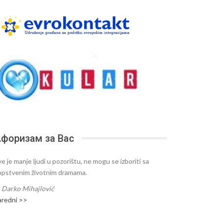
форизам за Вас
e je manje ljudi u pozorištu, ne mogu se izboriti sa
opstvenim životnim dramama.
—
Darko Mihajlović
aredni >>