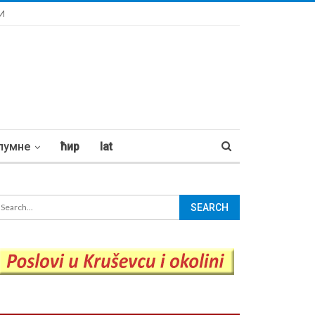
И
лумне
ћир
lat