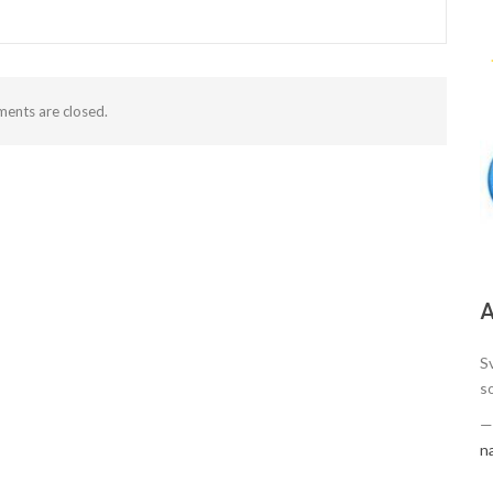
ents are closed.
А
Sv
s
n