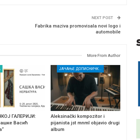
NEXT POST
Fabrika maziva promovisala novi logo i
automobile
More From Author
А
ЈАЧАЊЕ ДОПИСНИЧКЕ МРЕЖЕ НЕЗАВИСНИХ МЕДИЈА У РАСИНСКОМ ОКРУГУ
ЧКОЈ ГАЛЕРИЈИ:
Aleksinački kompozitor i
Сашке Васић
pijanista jst mnml objavio drugi
а“
album