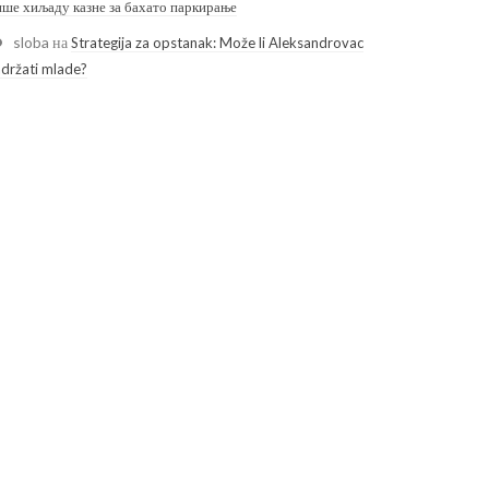
ише хиљаду казне за бахато паркирање
sloba
на
Strategija za opstanak: Može li Aleksandrovac
adržati mlade?