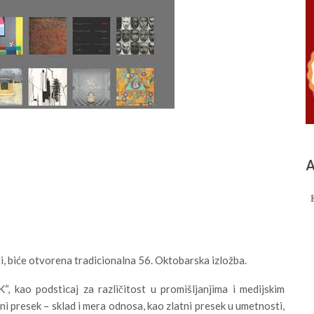
А
ti, biće otvorena tradicionalna 56. Oktobarska izložba.
 kao podsticaj za različitost u promišljanjima i medijskim
 presek – sklad i mera odnosa, kao zlatni presek u umetnosti,