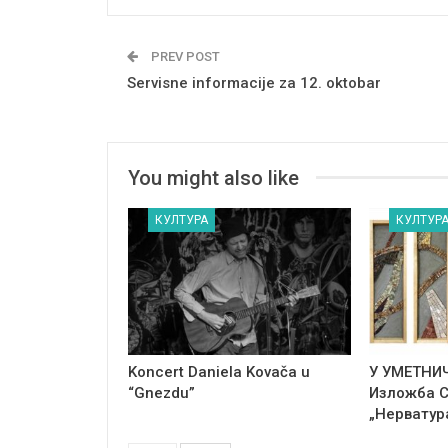
PREV POST
Servisne informacije za 12. oktobar
You might also like
КУЛТУРА
КУЛТУР
Koncert Daniela Kovača u
У УМЕТНИ
“Gnezdu”
Изложба 
„Нерватур