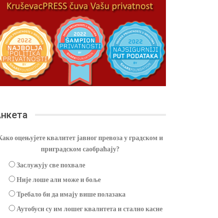
нкета
Како оцењујете квалитет јавног превоза у градском и
приградском саобраћају?
Заслужују све похвале
Није лоше али може и боље
Требало би да имају више полазака
Аутобуси су им лошег квалитета и стално касне