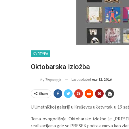
КУЛТУРА
Oktobarska izložba
Last updated
окт 12, 2016
By
Редакција
Share
U Umetničkoj galeriji u Kruševcu u četvrtak, u 19 sa
Tema ovogodišnje Oktobarske izložbe je „PRESEK“,
realizacijama gde se PRESEK podrazumeva kao zlatni