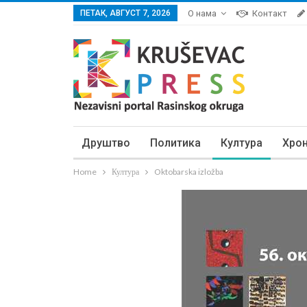
ПЕТАК, АВГУСТ 7, 2026
О нама
Контакт
Друштво
Политика
Култура
Хро
Home
Култура
Oktobarska izložba