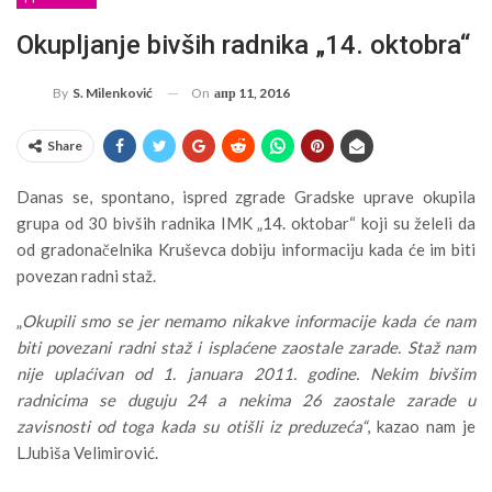
Okupljanje bivših radnika „14. oktobra“
On
апр 11, 2016
By
S. Milenković
Share
Danas se, spontano, ispred zgrade Gradske uprave okupila
grupa od 30 bivših radnika IMK „14. oktobar“ koji su želeli da
od gradonačelnika Kruševca dobiju informaciju kada će im biti
povezan radni staž.
„
Okupili smo se jer nemamo nikakve informacije kada će nam
biti povezani radni staž i isplaćene zaostale zarade. Staž nam
nije uplaćivan od 1. januara 2011. godine. Nekim bivšim
radnicima se duguju 24 a nekima 26 zaostale zarade u
zavisnosti od toga kada su otišli iz preduzeća“
, kazao nam je
LJubiša Velimirović.