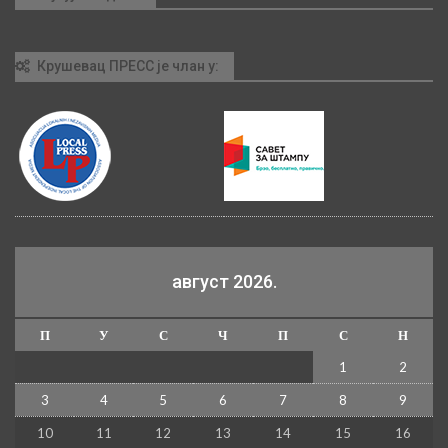
Крушевац ПРЕСС је члан у:
август 2026.
П
У
С
Ч
П
С
Н
1
2
3
4
5
6
7
8
9
10
11
12
13
14
15
16