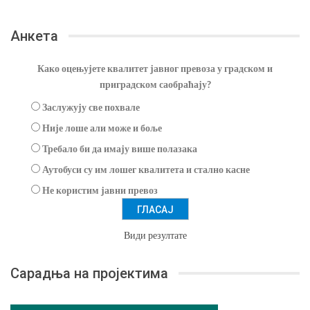
Анкета
Како оцењујете квалитет јавног превоза у градском и
приградском саобраћају?
Заслужују све похвале
Није лоше али може и боље
Требало би да имају више полазака
Аутобуси су им лошег квалитета и стално касне
Не користим јавни превоз
Види резултате
Сарадња на пројектима