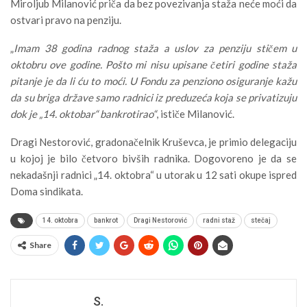
Miroljub Milanović priča da bez povezivanja staža neće moći da
ostvari pravo na penziju.
„
Imam 38 godina radnog staža a uslov za penziju stičem u
oktobru ove godine. Pošto mi nisu upisane četiri godine staža
pitanje je da li ću to moći. U Fondu za penziono osiguranje kažu
da su briga države samo radnici iz preduzeća koja se privatizuju
dok je „14. oktobar“ bankrotirao“
, ističe Milanović.
Dragi Nestorović, gradonačelnik Kruševca, je primio delegaciju
u kojoj je bilo četvoro bivših radnika. Dogovoreno je da se
nekadašnji radnici „14. oktobra“ u utorak u 12 sati okupe ispred
Doma sindikata.
14. oktobra
bankrot
Dragi Nestorović
radni staž
stečaj
Share
S.