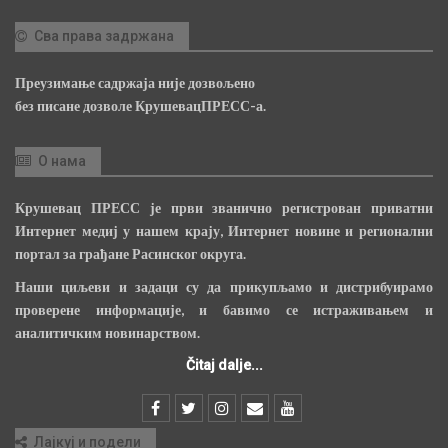
Сва права задржана
Преузимање садржаја није дозвољено
без писане дозволе КрушевацПРЕСС-а.
О нама
Крушевац ПРЕСС је први званично регистрован приватни
Интернет медиј у нашем крају, Интернет новине и регионални
портал за грађане Расинског округа.
Наши циљеви и задаци су да прикупљамо и дистрибуирамо
проверене информације, и бавимо се истраживањем и
аналитичким новинарством.
Čitaj dalje...
Лајкуј и подели