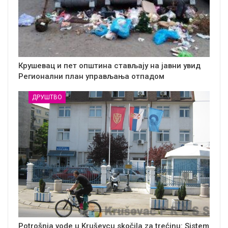
Крушевац и пет општина стављају на јавни увид
Регионални план управљања отпадом
ДРУШТВО
Potrošnja vode u Kruševcu skočila za trećinu: Sistem