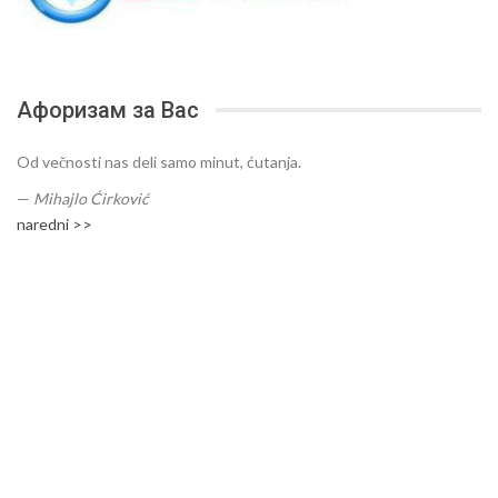
Афоризам за Вас
Od večnosti nas deli samo minut, ćutanja.
—
Mihajlo Ćirković
naredni >>