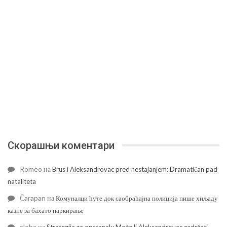
Скорашњи коментари
Romeo
на
Brus i Aleksandrovac pred nestajanjem: Dramatičan pad
nataliteta
Čarapan
на
Комуналци ћуте док саобраћајна полиција пише хиљаду
казне за бахато паркирање
sloba
на
Strategija za opstanak: Može li Aleksandrovac zadržati