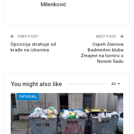
Milenković
PREV POST
NEXT POST
Opozicija strahuje od
Uspeh članova
krađe na izborima
Badminton kluba
Zmajevi na turniru u
Novom Sadu
You might also like
All
ЋИЋЕВАЦ