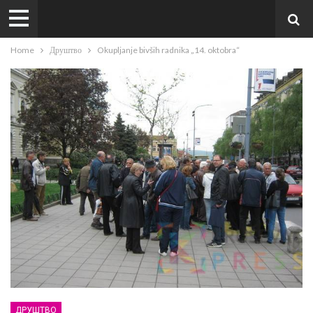
Home
Друштво
Okupljanje bivših radnika „14. oktobra“
ДРУШТВО