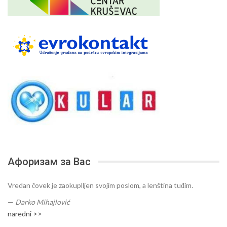
Афоризам за Вас
Vredan čovek je zaokuplljen svojim poslom, a lenština tuđim.
—
Darko Mihajlović
naredni >>