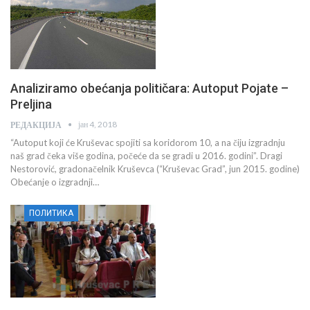
Analiziramo obećanja političara: Autoput Pojate –
Preljina
јан 4, 2018
РЕДАКЦИЈА
“Autoput koji će Kruševac spojiti sa koridorom 10, a na čiju izgradnju
naš grad čeka više godina, počeće da se gradi u 2016. godini”. Dragi
Nestorović, gradonačelnik Kruševca (“Kruševac Grad”, jun 2015. godine)
Obećanje o izgradnji…
ПОЛИТИКА