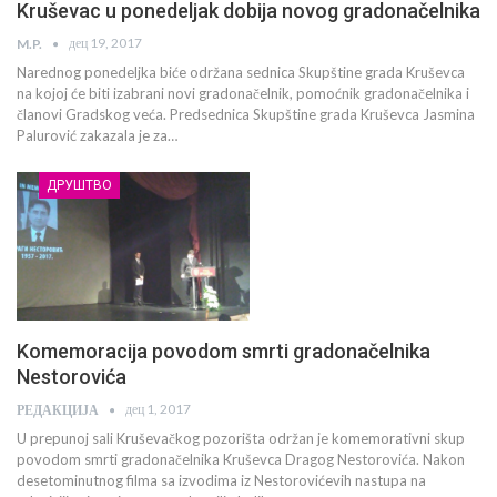
Kruševac u ponedeljak dobija novog gradonačelnika
дец 19, 2017
M.P.
Narednog ponedeljka biće održana sednica Skupštine grada Kruševca
na kojoj će biti izabrani novi gradonačelnik, pomoćnik gradonačelnika i
članovi Gradskog veća. Predsednica Skupštine grada Kruševca Jasmina
Palurović zakazala je za…
ДРУШТВО
Komemoracija povodom smrti gradonačelnika
Nestorovića
дец 1, 2017
РЕДАКЦИЈА
U prepunoj sali Kruševačkog pozorišta održan je komemorativni skup
povodom smrti gradonačelnika Kruševca Dragog Nestorovića. Nakon
desetominutnog filma sa izvodima iz Nestorovićevih nastupa na