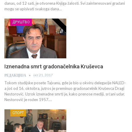
danas, od 12 sati, je otvorena Knjiga žalosti. Svi zainteresovani građani
mogu se upisivati svakoga dana…
ДРУШТВО
Iznenadna smrt gradonačelnika Kruševca
окт 21, 2017
РЕДАКЦИЈА
Tokom studijske posete Tajvanu, gde je bio u okviru delegacije NALED-
a još od 16. oktobra, jutros je preminuo gradonačelnik Kruševca Dragi
Nestorović. Uzrok iznenadne smrti je, kako prenose mediji, srčani udar.
Nestorović je rođen 1957.…
СПОРТ