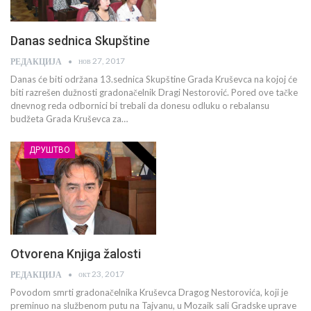
Danas sednica Skupštine
нов 27, 2017
РЕДАКЦИЈА
Danas će biti održana 13.sednica Skupštine Grada Kruševca na kojoj će
biti razrešen dužnosti gradonačelnik Dragi Nestorović. Pored ove tačke
dnevnog reda odbornici bi trebali da donesu odluku o rebalansu
budžeta Grada Kruševca za…
ДРУШТВО
Otvorena Knjiga žalosti
окт 23, 2017
РЕДАКЦИЈА
Povodom smrti gradonačelnika Kruševca Dragog Nestorovića, koji je
preminuo na službenom putu na Tajvanu, u Mozaik sali Gradske uprave