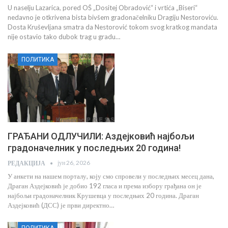
U naselju Lazarica, pored OŠ „Dositej Obradović“ i vrtića „Biseri“
nedavno je otkrivena bista bivšem gradonačelniku Dragiju Nestoroviću.
Dosta Kruševljana smatra da Nestorović tokom svog kratkog mandata
nije ostavio tako dubok trag u gradu…
ПОЛИТИКА
ГРАЂАНИ ОДЛУЧИЛИ: Аздејковић најбољи
градоначелник у последњих 20 година!
јун 26, 2026
РЕДАКЦИЈА
У анкети на нашем порталу, коју смо спровели у последњих месец дана,
Драган Аздејковић је добио 192 гласа и према избору грађана он је
најбољи градоначелник Крушевца у последњих 20 година. Драган
Аздејковић (ДСС) је први директно…
ПОЛИТИКА