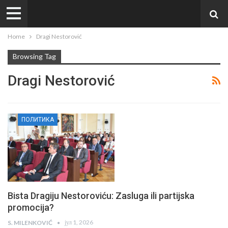
Home
Dragi Nestorović
Browsing Tag
Dragi Nestorović
ПОЛИТИКА
Bista Dragiju Nestoroviću: Zasluga ili partijska
promocija?
јул 1, 2026
S. MILENKOVIĆ