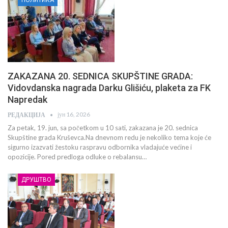
ZAKAZANA 20. SEDNICA SKUPŠTINE GRADA:
Vidovdanska nagrada Darku Glišiću, plaketa za FK
Napredak
јун 16, 2026
РЕДАКЦИЈА
Za petak, 19. jun, sa početkom u 10 sati, zakazana je 20. sednica
Skupštine grada Kruševca.Na dnevnom redu je nekoliko tema koje će
sigurno izazvati žestoku raspravu odbornika vladajuće većine i
opozicije. Pored predloga odluke o rebalansu…
ДРУШТВО