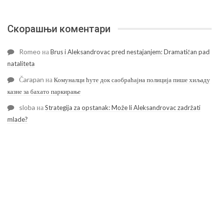
Скорашњи коментари
Romeo
на
Brus i Aleksandrovac pred nestajanjem: Dramatičan pad
nataliteta
Čarapan
на
Комуналци ћуте док саобраћајна полиција пише хиљаду
казне за бахато паркирање
sloba
на
Strategija za opstanak: Može li Aleksandrovac zadržati
mlade?