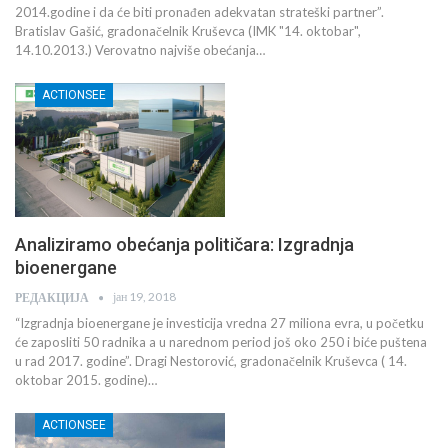
2014.godine i da će biti pronađen adekvatan strateški partner”.
Bratislav Gašić, gradonačelnik Kruševca (IMK "14. oktobar",
14.10.2013.) Verovatno najviše obećanja…
ACTIONSEE
Analiziramo obećanja političara: Izgradnja
bioenergane
јан 19, 2018
РЕДАКЦИЈА
“Izgradnja bioenergane je investicija vredna 27 miliona evra, u početku
će zaposliti 50 radnika a u narednom period još oko 250 i biće puštena
u rad 2017. godine”. Dragi Nestorović, gradonačelnik Kruševca ( 14.
oktobar 2015. godine)…
ACTIONSEE