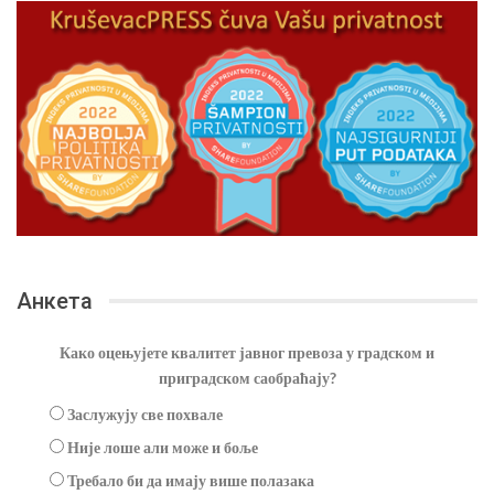
Анкета
Како оцењујете квалитет јавног превоза у градском и
приградском саобраћају?
Заслужују све похвале
Није лоше али може и боље
Требало би да имају више полазака