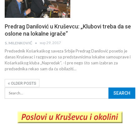
Predrag Danilović u Kruševcu: „Klubovi treba da se
oslone na lokalne igrače“
мар 29, 2017
S. MILENKOVIĆ
Predsednik Košarkaškog saveza Srbije Predrag Danilović posetio je
danas Kruševac i razgovarao sa predstavnicima lokalne samouprave i
Košarkaškog kluba „Napredak“. -I pre nego što sam izabran za
predsednika rekao sam da ću obilaziti…
OLDER POSTS