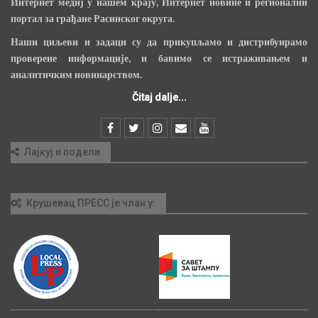
Интернет медиј у нашем крају, Интернет новине и регионални
портал за грађане Расинског округа.
Наши циљеви и задаци су да прикупљамо и дистрибуирамо
проверене информације, и бавимо се истраживањем и
аналитичким новинарством.
Čitaj dalje...
Лајкуј и подели
Крушевац ПРЕСС је члан у: