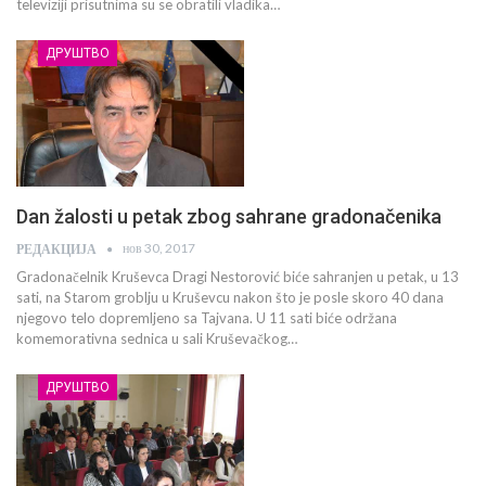
televiziji prisutnima su se obratili vladika…
ДРУШТВО
Dan žalosti u petak zbog sahrane gradonačenika
нов 30, 2017
РЕДАКЦИЈА
Gradonačelnik Kruševca Dragi Nestorović biće sahranjen u petak, u 13
sati, na Starom groblju u Kruševcu nakon što je posle skoro 40 dana
njegovo telo dopremljeno sa Tajvana. U 11 sati biće održana
komemorativna sednica u sali Kruševačkog…
ДРУШТВО