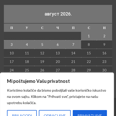
август 2026.
П
У
С
Ч
П
С
Н
1
2
3
4
5
6
7
8
9
10
11
12
13
14
15
16
17
18
19
20
21
22
23
24
25
26
27
28
29
30
31
Mi poštujemo Vašu privatnost
« јул
Koristimo kolačiće da bismo poboljšali vaše korisničko iskustvo
na ovom sajtu. Klikom na "Prihvati sve", pristajete na našu
upotrebu kolačića.
© 2026 - Kruševac PRESS. Sva prava zadržana.
PRILAGODI
ODBACI SVE
PRIHVATI SVE
Izrada sajta i hosting:
Hosting-Srbija