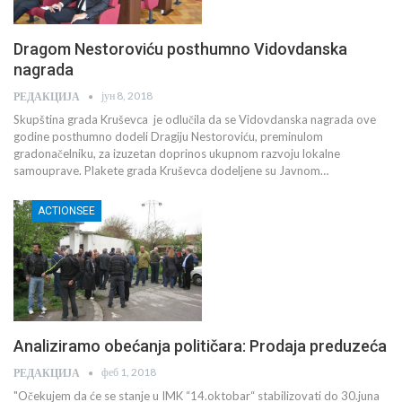
Dragom Nestoroviću posthumno Vidovdanska
nagrada
јун 8, 2018
РЕДАКЦИЈА
Skupština grada Kruševca je odlučila da se Vidovdanska nagrada ove
godine posthumno dodeli Dragiju Nestoroviću, preminulom
gradonačelniku, za izuzetan doprinos ukupnom razvoju lokalne
samouprave. Plakete grada Kruševca dodeljene su Javnom…
ACTIONSEE
Analiziramo obećanja političara: Prodaja preduzeća
феб 1, 2018
РЕДАКЦИЈА
"Očekujem da će se stanje u IMK “14.oktobar“ stabilizovati do 30.juna