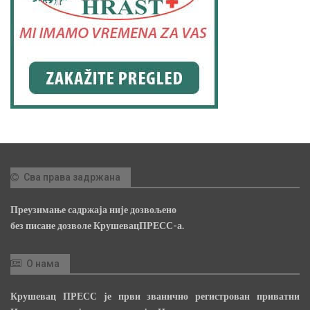
Сва права задржана
Преузимање садржаја није дозвољено
без писане дозволе КрушевацПРЕСС-а.
О нама
Крушевац ПРЕСС је први званично регистрован приватни