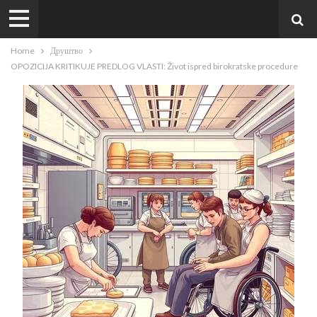
Home
Друштво
OPOZICIJA KRITIKUJE PREDLOG VLASTI: Život ispred birokratske procedure