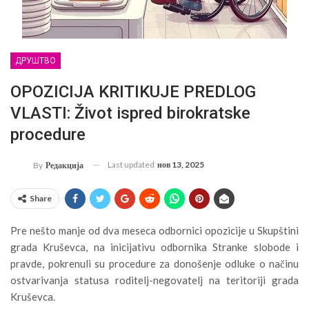
ДРУШТВО
OPOZICIJA KRITIKUJE PREDLOG
VLASTI: Život ispred birokratske
procedure
Last updated
нов 13, 2025
By
Редакција
Share
Pre nešto manje od dva meseca odbornici opozicije u Skupštini
grada Kruševca, na inicijativu odbornika Stranke slobode i
pravde, pokrenuli su procedure za donošenje odluke o načinu
ostvarivanja statusa roditelj-negovatelj na teritoriji grada
Kruševca.