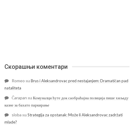
Скорашњи коментари
Romeo
на
Brus i Aleksandrovac pred nestajanjem: Dramatičan pad
nataliteta
Čarapan
на
Комуналци ћуте док саобраћајна полиција пише хиљаду
казне за бахато паркирање
sloba
на
Strategija za opstanak: Može li Aleksandrovac zadržati
mlade?