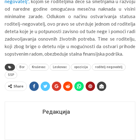
negovatelj“,
kojom se roditeljima dece sa smetnjama u razvoju
od naredne godine omogućava mesečna naknada u visini
minimalne zarade. Odlukom o načinu ostvarivanja statusa
roditelj–negovatelj, ovo pravo se utvrđuje jednom od roditelja
deteta koje je u potpunosti zavisno od tuđe nege i pomoći radi
zadovoljavanja osnovnih životnih potreba. Time se roditelju,
koji zbog brige o detetu nije u mogućnosti da ostvari prihode
sopstvenim radom, obezbeđuje stalna finansijska podrška.
Bor
Kruševac
Leskovac
opozicija
roditelj-negovatelj
SSP
Share
Редакција