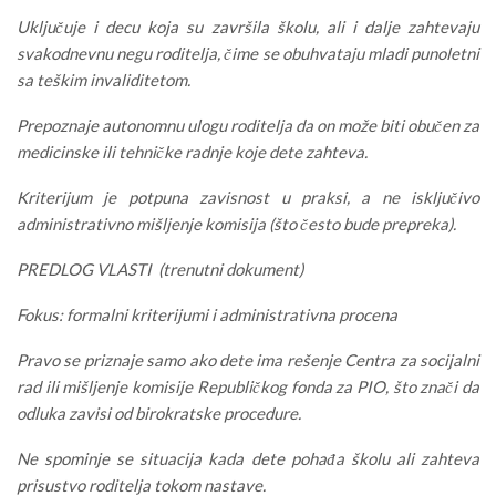
Uključuje i decu koja su završila školu, ali i dalje zahtevaju
svakodnevnu negu roditelja, čime se obuhvataju mladi punoletni
sa teškim invaliditetom.
Prepoznaje autonomnu ulogu roditelja da on može biti obučen za
medicinske ili tehničke radnje koje dete zahteva.
Kriterijum je potpuna zavisnost u praksi, a ne isključivo
administrativno mišljenje komisija (što često bude prepreka).
PREDLOG VLASTI (trenutni dokument)
Fokus: formalni kriterijumi i administrativna procena
Pravo se priznaje samo ako dete ima rešenje Centra za socijalni
rad ili mišljenje komisije Republičkog fonda za PIO, što znači da
odluka zavisi od birokratske procedure.
Ne spominje se situacija kada dete pohađa školu ali zahteva
prisustvo roditelja tokom nastave.