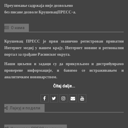
Преузимање садржаја није дозвољено
без писане дозволе КрушевацПРЕСС-а.
О нама
Крушевац ПРЕСС је први званично регистрован приватни
Интернет медиј у нашем крају, Интернет новине и регионални
портал за грађане Расинског округа.
Наши циљеви и задаци су да прикупљамо и дистрибуирамо
проверене информације, и бавимо се истраживањем и
аналитичким новинарством.
Čitaj dalje...
Лајкуј и подели