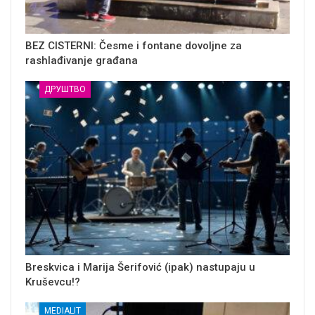
BEZ CISTERNI: Česme i fontane dovoljne za
rashlađivanje građana
ДРУШТВО
Breskvica i Marija Šerifović (ipak) nastupaju u
Kruševcu!?
MEDIALIT