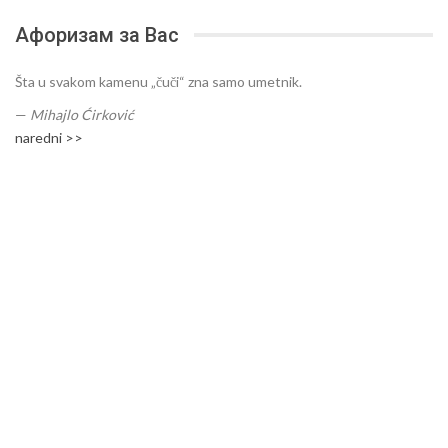
Афоризам за Вас
Šta u svakom kamenu „čuči“ zna samo umetnik.
—
Mihajlo Ćirković
naredni >>