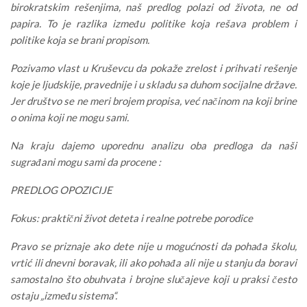
birokratskim rešenjima, naš predlog polazi od života, ne od
papira. To je razlika između politike koja rešava problem i
politike koja se brani propisom.
Pozivamo vlast u Kruševcu da pokaže zrelost i prihvati rešenje
koje je ljudskije, pravednije i u skladu sa duhom socijalne države.
Jer društvo se ne meri brojem propisa, već načinom na koji brine
o onima koji ne mogu sami.
Na kraju dajemo uporednu analizu oba predloga da naši
sugrađani mogu sami da procene :
PREDLOG OPOZICIJE
Fokus: praktični život deteta i realne potrebe porodice
Pravo se priznaje ako dete nije u mogućnosti da pohađa školu,
vrtić ili dnevni boravak, ili ako pohađa ali nije u stanju da boravi
samostalno što obuhvata i brojne slučajeve koji u praksi često
ostaju „između sistema“.