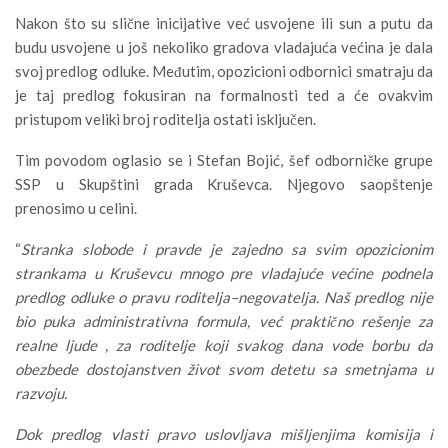
Nakon što su slične inicijative već usvojene ili sun a putu da
budu usvojene u još nekoliko gradova vladajuća većina je dala
svoj predlog odluke. Međutim, opozicioni odbornici smatraju da
je taj predlog fokusiran na formalnosti ted a će ovakvim
pristupom veliki broj roditelja ostati isključen.
Tim povodom oglasio se i Stefan Bojić, šef odborničke grupe
SSP u Skupštini grada Kruševca. Njegovo saopštenje
prenosimo u celini.
“
Stranka slobode i pravde je zajedno sa svim opozicionim
strankama u Kruševcu mnogo pre vladajuće većine podnela
predlog odluke o pravu roditelja–negovatelja. Naš predlog nije
bio puka administrativna formula, već praktično rešenje za
realne ljude , za roditelje koji svakog dana vode borbu da
obezbede dostojanstven život svom detetu sa smetnjama u
razvoju.
Dok predlog vlasti pravo uslovljava mišljenjima komisija i