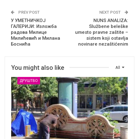
PREV POST
NEXT POST
У УМЕТНИЧКОЈ
NUNS ANALIZA:
ГАЛЕРИЈИ: Изложба
Službene beleške
радова Милице
umesto pravne zaštite –
Милићевић и Милана
sistem koji ostavlja
Боснића
novinare nezaštićenim
You might also like
All
ДРУШТВО