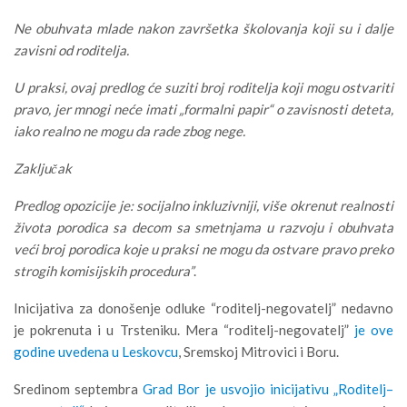
Ne obuhvata mlade nakon završetka školovanja koji su i dalje
zavisni od roditelja.
U praksi, ovaj predlog će suziti broj roditelja koji mogu ostvariti
pravo, jer mnogi neće imati „formalni papir“ o zavisnosti deteta,
iako realno ne mogu da rade zbog nege.
Zaključak
Predlog opozicije je: socijalno inkluzivniji, više okrenut realnosti
života porodica sa decom sa smetnjama u razvoju i obuhvata
veći broj porodica koje u praksi ne mogu da ostvare pravo preko
strogih komisijskih procedura”
.
Inicijativa za donošenje odluke “roditelj-negovatelj” nedavno
je pokrenuta i u Trsteniku. Mera “roditelj-negovatelj”
je ove
godine uvedena u Leskovcu
, Sremskoj Mitrovici i Boru.
Sredinom septembra
Grad Bor je usvojio inicijativu „Roditelj–