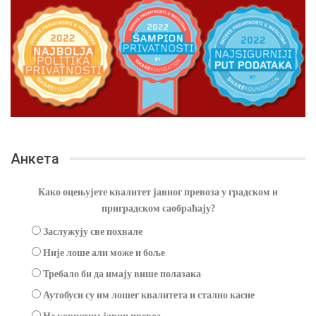
Анкета
Како оцењујете квалитет јавног превоза у градском и
приградском саобраћају?
Заслужују све похвале
Није лоше али може и боље
Требало би да имају више полазака
Аутобуси су им лошег квалитета и стално касне
Не користим јавни превоз