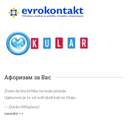
Афоризам за Вас
Znam da ima kritika na moje pisanje.
Uglavnom je to od onih ljudi koji ne čitaju.
—
Darko Mihajlović
naredni >>