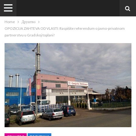
Home
Друштво
OPOZICIJA ZAHTEVA OD VLASTI: Raspišite referendum o javno-privatnom
partnerstvu u Gradskoj toplani!