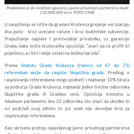
Predviđeno je da vrednost ugovora u javno-privatnom partnerstvu bude
210.000.000 evra FOTO: CINK
U saopštenju se ističe da građani Kruševca grejanje već plaćaju
dva puta- kroz uvećane račune i kroz budžetske subvencije.
Prepuštanje naplate i proizvodnje privatniku, uz garancije
Grada, kako ističe kruševačka opozicija, “znači da će profit ići
pojedincu, a rizici i dalje ostati na leđima naroda”.
Prema
Statutu Grada Kruševca (članovi od 67 do 73)
referendum može da raspiše Skupština grada
. Predlog o
raspisivanju referenduma mogu podneti i najmanje 10% birača
sa područja Grada Kruševca, najmanje jedna trećina odbornika
Skupštine grada ili Gradsko veće. Opozicija trenutno u
lokalnom parlamentu ima 22 odbornika što znači da ukoliko bi
svi podržali ovaj zahtev to još uvek nije dovoljan broj za
raspisivanje referenduma.
Kao skrivenu pretnju najavljenog javno privatnog partnerstva