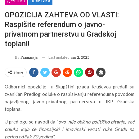
ДРУШТВО
ПОЛИТИКА
OPOZICIJA ZAHTEVA OD VLASTI:
Raspišite referendum o javno-
privatnom partnerstvu u Gradskoj
toplani!
Last updated
дец 2, 2025
By
Редакција
Share
Odbornici opozicije u Skupštini grada Kruševca predali su
zvaničan Predlog odluke o raspisivanju referenduma povodom
najavljenog javno-privatnog partnerstva u JKP Gradska
toplana.
U predlogu se navodi da “
ovo nije obično političko pitanje, već
odluka koja će finansijski i imovinski vezati ruke Gradu na
period od čak 30 godina”
.