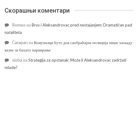
Скорашњи коментари
Romeo
на
Brus i Aleksandrovac pred nestajanjem: Dramatičan pad
nataliteta
Čarapan
на
Комуналци ћуте док саобраћајна полиција пише хиљаду
казне за бахато паркирање
sloba
на
Strategija za opstanak: Može li Aleksandrovac zadržati
mlade?