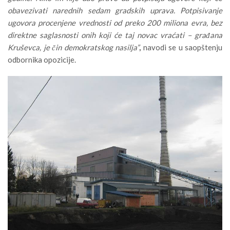
obavezivati narednih sedam gradskih uprava. Potpisivanje
ugovora procenjene vrednosti od preko 200 miliona evra, bez
direktne saglasnosti onih koji će taj novac vraćati – građana
Kruševca, je čin demokratskog nasilja”
,
navodi se u saopštenju
odbornika opozicije.