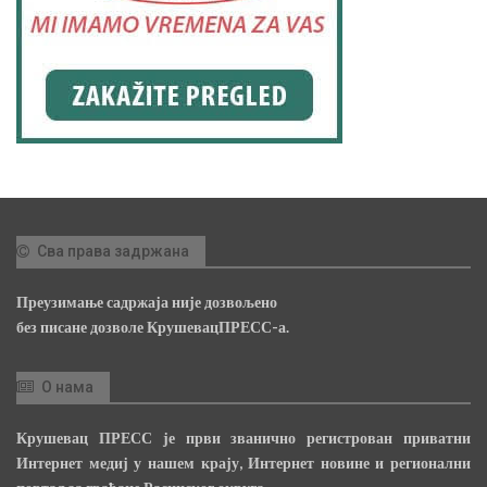
Сва права задржана
Преузимање садржаја није дозвољено
без писане дозволе КрушевацПРЕСС-а.
О нама
Крушевац ПРЕСС је први званично регистрован приватни
Интернет медиј у нашем крају, Интернет новине и регионални