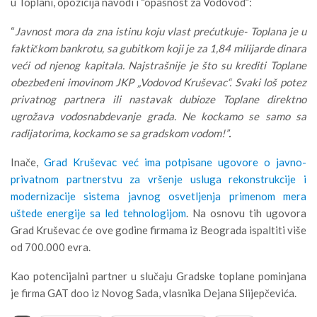
u Toplani, opozicija navodi i “opasnost za Vodovod”:
“
Javnost mora da zna istinu koju vlast prećutkuje- Toplana je u
faktičkom bankrotu, sa gubitkom koji je za 1,84 milijarde dinara
veći od njenog kapitala. Najstrašnije je što su krediti Toplane
obezbeđeni imovinom JKP „Vodovod Kruševac“. Svaki loš potez
privatnog partnera ili nastavak dubioze Toplane direktno
ugrožava vodosnabdevanje grada. Ne kockamo se samo sa
radijatorima, kockamo se sa gradskom vodom!”
.
Inače,
Grad Kruševac već ima potpisane ugovore o javno-
privatnom partnerstvu za vršenje usluga rekonstrukcije i
modernizacije sistema javnog osvetljenja primenom mera
uštede energije sa led tehnologijom
. Na osnovu tih ugovora
Grad Kruševac će ove godine firmama iz Beograda ispaltiti više
od 700.000 evra.
Kao potencijalni partner u slučaju Gradske toplane pominjana
je firma GAT doo iz Novog Sada, vlasnika Dejana Slijepčevića.