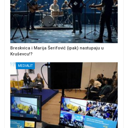
Breskvica i Marija Šerifović (ipak) nastupaju u
Kruševcu!?
MEDIALIT