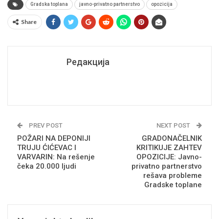
Gradska toplana
javno-privatno partnerstvo
opozicija
Share
Редакција
PREV POST
NEXT POST
POŽARI NA DEPONIJI
GRADONAČELNIK
TRUJU ĆIĆEVAC I
KRITIKUJE ZAHTEV
VARVARIN: Na rešenje
OPOZICIJE: Javno-
čeka 20.000 ljudi
privatno partnerstvo
rešava probleme
Gradske toplane