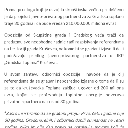
Prema predlogu koji je usvojila skupštinska većina predviđeno
je da projekat javno-privatnog partnerstva za Gradsku toplanu
traje 30 godina i da bude vredan 210.000.000 miliona evra!
Opozicija od Skupštine grada i Gradskog veća traži da
preduzmu sve neophodne radnje radi raspisivanja referenduma
na teritoriji grada Kruševca, na kome bi se građani izjasnili da li
podržavaju predlog javno-privatnog partnerstva u JKP
„Gradska Toplana“ Kruševac.
U svom zahtevu odbornici opozicije navode da je cilj
referenduma da se građani neposredno izjasne o tome da li su
za to da kruševačka Toplana zaključi ugovor od 200 miliona
evra, kojim se proizvodnja toplotne energije poverava
privatnom partneru na rok od 30 godina.
“
Zašto insistiramo da se građani pitaju? Prvo, četiri godine nije
30 godina. Gradonačelnik i odbornici dobili su mandat na četiri
godine. Niko im nije dao pravo da potpisuju ugovore koji će