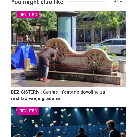
You might also like
All
ДРУШТВО
BEZ CISTERNI: Česme i fontane dovoljne za
rashlađivanje građana
ДРУШТВО