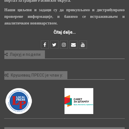
портал за грађане Расинског округа.
Наши циљеви и задаци су да прикупљамо и дистрибуирамо
проверене информације, и бавимо се истраживањем и
аналитичким новинарством.
Čitaj dalje...
Лајкуј и подели
Крушевац ПРЕСС је члан у: