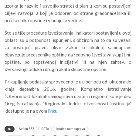
uzorka je razvilo i usvojilo strateški plan u kom su postavljeni
ciljevi razvoja, a koji je odobren od strane gradonačelnika ili
predsednika opštine i vladajuće većine.
Što se tiče procedure izveštavanja, indikatori postavljeni u ovoj
oblasti su u potpunosti ispunjeni, s obzirom na to da su vezani
za postojeći pravni okvir. Zakon o lokalnoj samoupravi
obavezuje predsednika opštine da redovno izveštava skupštinu
opštine, po sopstvenoj inicijativi ili na njen zahtev, o
izvršavanju odluka i drugih akata skupštine opštine.
Prikupljanje podataka sprovedeno je u u periodu od oktobra do
kraja decembra 2016. godine. Kompletno istraživanje
“Otvorenost lokalnih samouprava u Srbiji i regionu” koje je deo
šireg istraživanja “Regionalni indeks otvorenosti institucija”
dostupno je na ovom
linku.
Action SEE
CRTA
lokalna samouprava