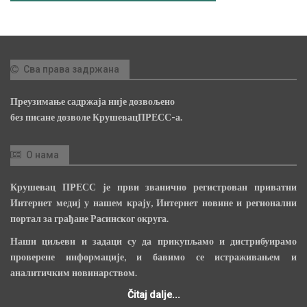
Сва права задржана
Преузимање садржаја није дозвољено
без писане дозволе КрушевацПРЕСС-а.
О нама
Крушевац ПРЕСС је први званично регистрован приватни
Интернет медиј у нашем крају, Интернет новине и регионални
портал за грађане Расинског округа.
Наши циљеви и задаци су да прикупљамо и дистрибуирамо
проверене информације, и бавимо се истраживањем и
аналитичким новинарством.
Čitaj dalje...