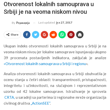
Otvorenost lokalnih samouprava u
Srbiji je na veoma niskom nivou
Last updated
јул 27, 2017
By
Редакција
Share
Ukupan indeks otvorenosti lokalnih samouprava u Srbiji je na
veoma niskom nivou jer lokalne samouprave ispunjavaju ukupno
39 procenata postavljenih indikatora, zaključak je analize
«Otvorenost lokalnih samouprava u Srbiji i regionu
».
Analiza otvorenosti lokalnih samouprava u Srbiji obuhvatila je
ocenu stanja u četiri oblasti: transparentnosti, pristupačnosti,
integritetu i učinkovitosti, na slučajnom i reprezentativnom
uzorku od 42 lokalne samouprave. Istraživanje je sprovela
CRTA,
u saradnji sa parterima iz regionalne mreže organizacija
civilnog društva
„ActionSEE“
.