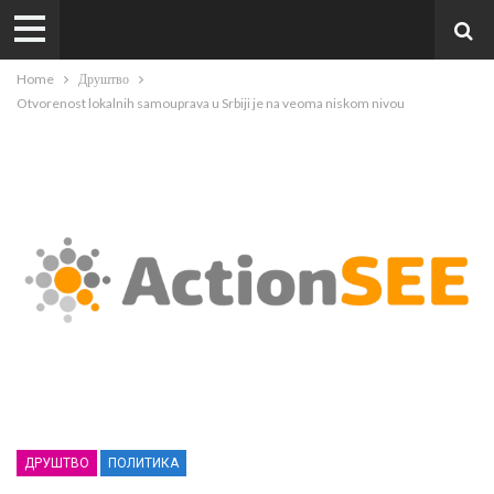
Home
Друштво
Otvorenost lokalnih samouprava u Srbiji je na veoma niskom nivou
ДРУШТВО
ПОЛИТИКА