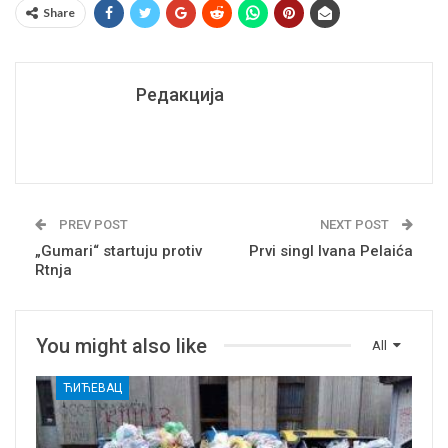
Share
Редакција
PREV POST
NEXT POST
„Gumari“ startuju protiv
Prvi singl Ivana Pelaića
Rtnja
You might also like
All
ЋИЋЕВАЦ