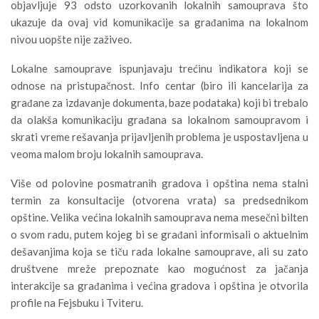
objavljuje 93 odsto uzorkovanih lokalnih samouprava što
ukazuje da ovaj vid komunikacije sa građanima na lokalnom
nivou uopšte nije zaživeo.
Lokalne samouprave ispunjavaju trećinu indikatora koji se
odnose na pristupačnost. Info centar (biro ili kancelarija za
građane za izdavanje dokumenta, baze podataka) koji bi trebalo
da olakša komunikaciju građana sa lokalnom samoupravom i
skrati vreme rešavanja prijavljenih problema je uspostavljena u
veoma malom broju lokalnih samouprava.
Više od polovine posmatranih gradova i opština nema stalni
termin za konsultacije (otvorena vrata) sa predsednikom
opštine. Velika većina lokalnih samouprava nema mesečni bilten
o svom radu, putem kojeg bi se građani informisali o aktuelnim
dešavanjima koja se tiču rada lokalne samouprave, ali su zato
društvene mreže prepoznate kao mogućnost za jačanja
interakcije sa građanima i većina gradova i opština je otvorila
profile na Fejsbuku i Tviteru.