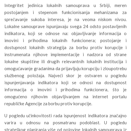
Integritet jedinica lokalnih samouprava u Srbiji, meren
postojanjem i stepenom funkcionisanja mehanizama za
sprečavanje sukoba interesa
,
je na veoma niskom nivou.
Lokalne samouprave ispunjavaju svega 24 odsto postavljenih
indikatora, koji se odnose na: objavljivanje informacija o
imovini i prihodima lokalnih funkcionera; postojanje i
dostupnost lokalnih strategija za borbu protiv korupcije i
instrumenata njihove implementacije i nadzora od strane
lokalne skupštine ili drugih relevantnih lokalnih institucija i
omogućavanje građanima da prijavljuju korupciju i zloupotrebu
službenog položaja. Najveći skor je ostvaren u pogledu
ispunjenjavanja indikatora koji se odnosi na dostupnost
informacija o imovini i prihodima funkcionera, što je
omogućeno njihovim objavljivanjem na internet portalu
republičke Agencije za borbu protiv korupcije.
U pogledu učinkovitosti rada ispunjenost indikatora značajno
varira u odnosu na posmatranu podoblast. U pogledu
strateškog planiranja više od polovine lokalnih samouprava iz