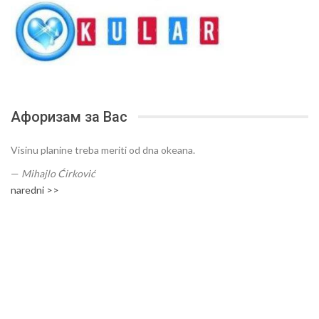
Афоризам за Вас
Visinu planine treba meriti od dna okeana.
—
Mihajlo Ćirković
naredni >>