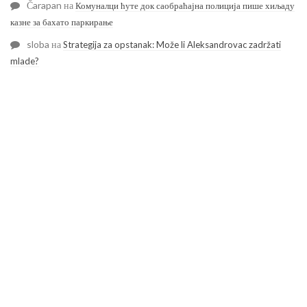
Čarapan
на
Комуналци ћуте док саобраћајна полиција пише хиљаду
казне за бахато паркирање
sloba
на
Strategija za opstanak: Može li Aleksandrovac zadržati
mlade?