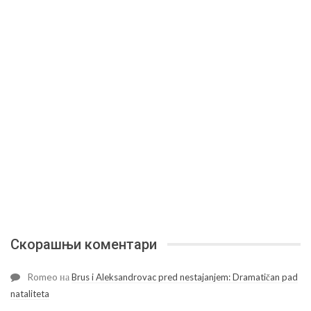
Скорашњи коментари
Romeo
на
Brus i Aleksandrovac pred nestajanjem: Dramatičan pad
nataliteta