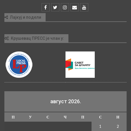
Лајкуј и подели
Крушевац ПРЕСС је члан у:
август 2026.
П
У
С
Ч
П
С
Н
1
2