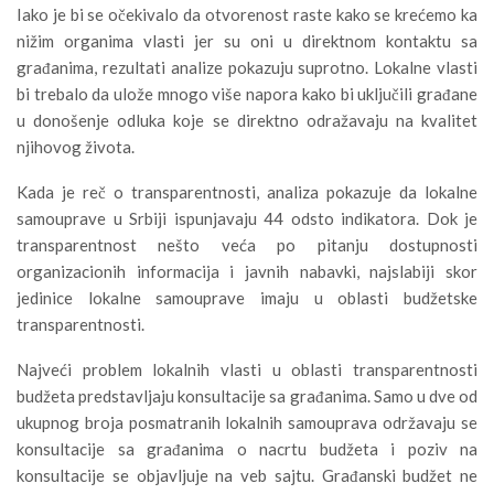
Iako je bi se očekivalo da otvorenost raste kako se krećemo ka
nižim organima vlasti jer su oni u direktnom kontaktu sa
građanima, rezultati analize pokazuju suprotno. Lokalne vlasti
bi trebalo da ulože mnogo više napora kako bi uključili građane
u donošenje odluka koje se direktno odražavaju na kvalitet
njihovog života.
Kada je reč o transparentnosti, analiza pokazuje da lokalne
samouprave u Srbiji ispunjavaju 44 odsto indikatora. Dok je
transparentnost nešto veća po pitanju dostupnosti
organizacionih informacija i javnih nabavki, najslabiji skor
jedinice lokalne samouprave imaju u oblasti budžetske
transparentnosti.
Najveći problem lokalnih vlasti u oblasti transparentnosti
budžeta predstavljaju konsultacije sa građanima. Samo u dve od
ukupnog broja posmatranih lokalnih samouprava održavaju se
konsultacije sa građanima o nacrtu budžeta i poziv na
konsultacije se objavljuje na veb sajtu. Građanski budžet ne