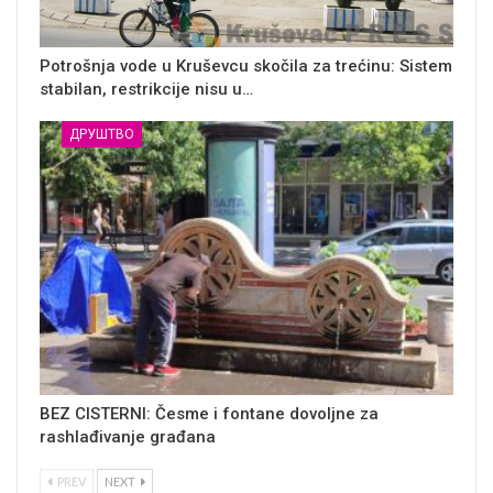
Potrošnja vode u Kruševcu skočila za trećinu: Sistem
stabilan, restrikcije nisu u…
ДРУШТВО
BEZ CISTERNI: Česme i fontane dovoljne za
rashlađivanje građana
PREV
NEXT