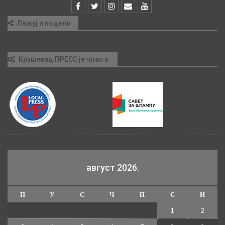
Лајкуј и подели
Крушевац ПРЕСС је члан у:
август 2026.
П
У
С
Ч
П
С
Н
1
2