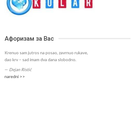
Афоризам за Вас
Krenuo sam jutros na posao, zavrnuo rukave,
dao krv – sad imam dva dana slobodno.
—
Dejan Ristić
naredni >>