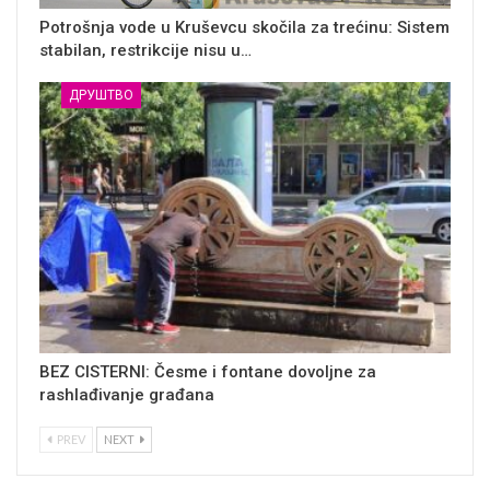
Potrošnja vode u Kruševcu skočila za trećinu: Sistem
stabilan, restrikcije nisu u…
ДРУШТВО
BEZ CISTERNI: Česme i fontane dovoljne za
rashlađivanje građana
PREV
NEXT