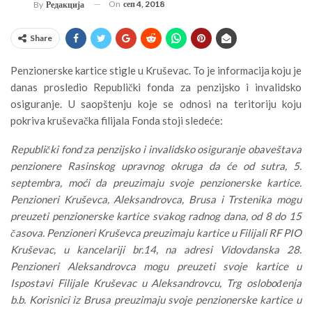
On
сеп 4, 2018
By
Редакција
Share
Penzionerske kartice stigle u Kruševac. To je informacija koju je
danas prosledio Republički fonda za penzijsko i invalidsko
osiguranje. U saopštenju koje se odnosi na teritoriju koju
pokriva kruševačka filijala Fonda stoji sledeće:
Republički fond za penzijsko i invalidsko osiguranje obaveštava
penzionere Rasinskog upravnog okruga da će od sutra, 5.
septembra, moći da preuzimaju svoje penzionerske kartice.
Penzioneri Kruševca, Aleksandrovca, Brusa i Trstenika mogu
preuzeti penzionerske kartice svakog radnog dana, od 8 do 15
časova. Penzioneri Kruševca preuzimaju kartice u Filijali RF PIO
Kruševac, u kancelariji br.14, na adresi Vidovdanska 28.
Penzioneri Aleksandrovca mogu preuzeti svoje kartice u
Ispostavi Filijale Kruševac u Aleksandrovcu, Trg oslobođenja
b.b. Korisnici iz Brusa preuzimaju svoje penzionerske kartice u