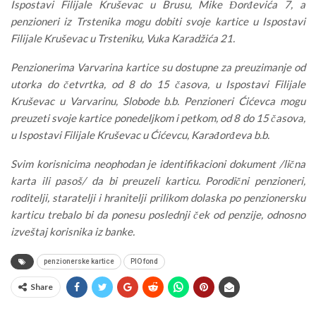
Ispostavi Filijale Kruševac u Brusu, Mike Đorđevića 7, a
penzioneri iz Trstenika mogu dobiti svoje kartice u Ispostavi
Filijale Kruševac u Trsteniku, Vuka Karadžića 21.
Penzionerima Varvarina kartice su dostupne za preuzimanje od
utorka do četvrtka, od 8 do 15 časova, u Ispostavi Filijale
Kruševac u Varvarinu, Slobode b.b. Penzioneri Ćićevca mogu
preuzeti svoje kartice ponedeljkom i petkom, od 8 do 15 časova,
u Ispostavi Filijale Kruševac u Ćićevcu, Karađorđeva b.b.
Svim korisnicima neophodan je identifikacioni dokument /lična
karta ili pasoš/ da bi preuzeli karticu. Porodični penzioneri,
roditelji, staratelji i hranitelji prilikom dolaska po penzionersku
karticu trebalo bi da ponesu poslednji ček od penzije, odnosno
izveštaj korisnika iz banke.
penzionerske kartice
PIO fond
Share