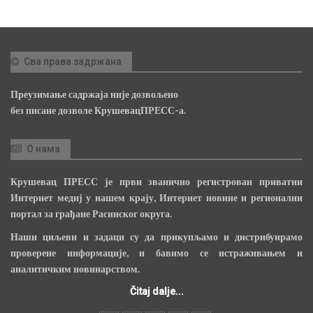
Сва права задржана
Преузимање садржаја није дозвољено
без писане дозволе КрушевацПРЕСС-а.
О нама
Крушевац ПРЕСС је први званично регистрован приватни
Интернет медиј у нашем крају, Интернет новине и регионални
портал за грађане Расинског округа.
Наши циљеви и задаци су да прикупљамо и дистрибуирамо
проверене информације, и бавимо се истраживањем и
аналитичким новинарством.
Čitaj dalje...