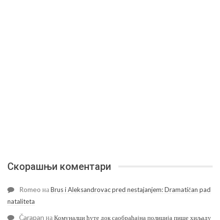
Скорашњи коментари
Romeo
на
Brus i Aleksandrovac pred nestajanjem: Dramatičan pad
nataliteta
Čarapan
на
Комуналци ћуте док саобраћајна полиција пише хиљаду