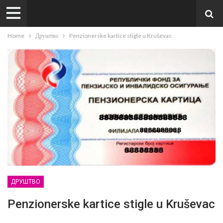
Home
Друштво
Penzionerske kartice stigle u Kruševac
ДРУШТВО
Penzionerske kartice stigle u Kruševac