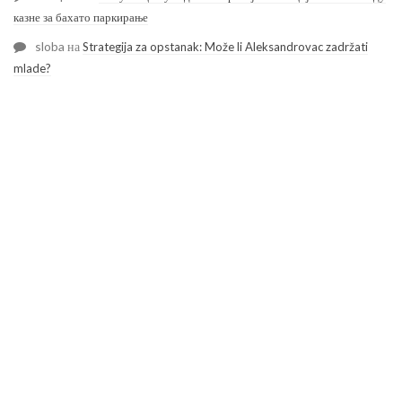
казне за бахато паркирање
sloba
на
Strategija za opstanak: Može li Aleksandrovac zadržati
mlade?