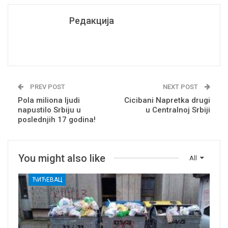
Редакција
PREV POST
NEXT POST
Pola miliona ljudi
Cicibani Napretka drugi
napustilo Srbiju u
u Centralnoj Srbiji
poslednjih 17 godina!
You might also like
All
ЋИЋЕВАЦ