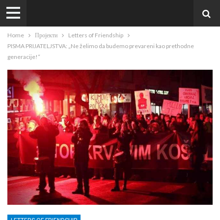
Home
Пројекти
Letters of Friendship
PISMA PRIJATELJSTVA: „Ne želimo da budemo prevareni kao prethodne
generacije!“