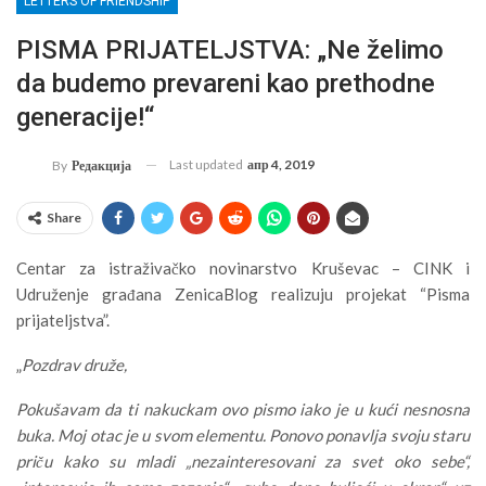
LETTERS OF FRIENDSHIP
PISMA PRIJATELJSTVA: „Ne želimo
da budemo prevareni kao prethodne
generacije!“
Last updated
апр 4, 2019
By
Редакција
Share
Centar za istraživačko novinarstvo Kruševac – CINK i
Udruženje građana ZenicaBlog realizuju projekat “Pisma
prijateljstva”.
„
Pozdrav druže,
Pokušavam da ti nakuckam ovo pismo iako je u kući nesnosna
buka. Moj otac je u svom elementu. Ponovo ponavlja svoju staru
priču kako su mladi „nezainteresovani za svet oko sebe“,