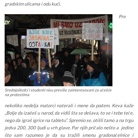
gradskim ulicama i odu kući.
Pre
Srednjoškolci i studenti nisu previše zainteresovani za učešće
na protestima
nekoliko nedelja matorci naterali i mene da pođem. Keva kaže
„Bolje da izađeš u narod, da vidiš šta se dešava, to se i tebe teče,
nego da igraš igrice na tabletu“. Spremio se, otišli tamo a na trgu
jedva 200, 300 ljudi u vrh glave. Par njih pričalo nešto a jedino
što sam razumeo je da su tražili smenu gradonačelnice i