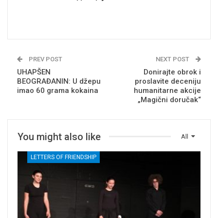
PREV POST
NEXT POST
UHAPŠEN
Donirajte obrok i
BEOGRAĐANIN: U džepu
proslavite deceniju
imao 60 grama kokaina
humanitarne akcije
„Magični doručak“
You might also like
All
LETTERS OF FRIENDSHIP