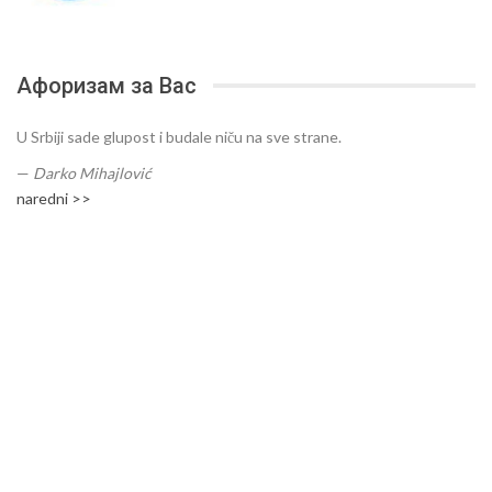
Афоризам за Вас
U Srbiji sade glupost i budale niču na sve strane.
—
Darko Mihajlović
naredni >>