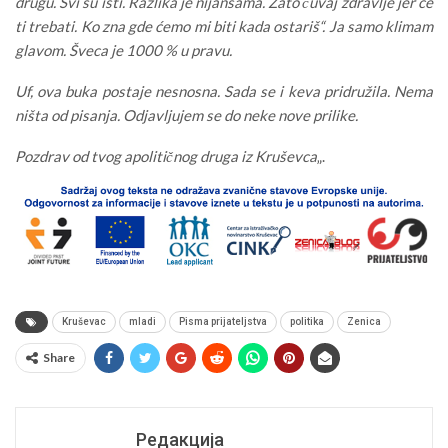
drugu. Svi su isti. Razlika je nijansama. Zato čuvaj zdravlje jer će
ti trebati. Ko zna gde ćemo mi biti kada ostariš“. Ja samo klimam
glavom. Šveca je 1000 % u pravu.
Uf, ova buka postaje nesnosna. Sada se i keva pridružila. Nema
ništa od pisanja. Odjavljujem se do neke nove prilike.
Pozdrav od tvog apolitičnog druga iz Kruševca
„.
Kruševac
mladi
Pisma prijateljstva
politika
Zenica
Share
Редакција