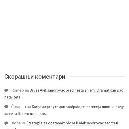
Скорашњи коментари
Romeo
на
Brus i Aleksandrovac pred nestajanjem: Dramatičan pad
nataliteta
Čarapan
на
Комуналци ћуте док саобраћајна полиција пише хиљаду
казне за бахато паркирање
sloba
на
Strategija za opstanak: Može li Aleksandrovac zadržati