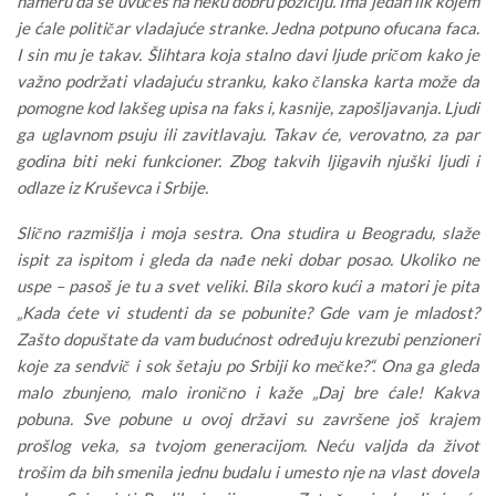
nameru da se uvučeš na neku dobru poziciju. Ima jedan lik kojem
je ćale političar vladajuće stranke. Jedna potpuno ofucana faca.
I sin mu je takav. Šlihtara koja stalno davi ljude pričom kako je
važno podržati vladajuću stranku, kako članska karta može da
pomogne kod lakšeg upisa na faks i, kasnije, zapošljavanja. Ljudi
ga uglavnom psuju ili zavitlavaju. Takav će, verovatno, za par
godina biti neki funkcioner. Zbog takvih ljigavih njuški ljudi i
odlaze iz Kruševca i Srbije.
Slično razmišlja i moja sestra. Ona studira u Beogradu, slaže
ispit za ispitom i gleda da nađe neki dobar posao. Ukoliko ne
uspe – pasoš je tu a svet veliki. Bila skoro kući a matori je pita
„Kada ćete vi studenti da se pobunite? Gde vam je mladost?
Zašto dopuštate da vam budućnost određuju krezubi penzioneri
koje za sendvič i sok šetaju po Srbiji ko mečke?“. Ona ga gleda
malo zbunjeno, malo ironično i kaže „Daj bre ćale! Kakva
pobuna. Sve pobune u ovoj državi su završene još krajem
prošlog veka, sa tvojom generacijom. Neću valjda da život
trošim da bih smenila jednu budalu i umesto nje na vlast dovela