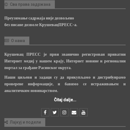
Сва права задржана
Преузимање садржаја није дозвољено
без писане дозволе КрушевацПРЕСС-а.
О нама
Крушевац ПРЕСС је први званично регистрован приватни
Интернет медиј у нашем крају, Интернет новине и регионални
портал за грађане Расинског округа.
Наши циљеви и задаци су да прикупљамо и дистрибуирамо
проверене информације, и бавимо се истраживањем и
аналитичким новинарством.
Čitaj dalje...
Лајкуј и подели