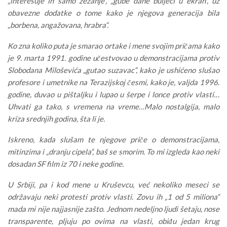
„interesuje ih samo zezanje“, „gube dane buljeći u ekran“, uz
obavezne dodatke o tome kako je njegova generacija bila
„borbena, angažovana, hrabra“.
Ko zna koliko puta je smarao ortake i mene svojim pričama kako
je 9. marta 1991. godine učestvovao u demonstracijama protiv
Slobodana Miloševića „gutao suzavac“, kako je ushićeno slušao
profesore i umetnike na Terazijskoj česmi, kako je, valjda 1996.
godine, duvao u pištaljku i lupao u šerpe i lonce protiv vlasti…
Uhvati ga tako, s vremena na vreme…Malo nostalgija, malo
kriza srednjih godina, šta li je.
Iskreno, kada slušam te njegove priče o demonstracijama,
mitinzima i „dranju cipela“, baš se smorim. To mi izgleda kao neki
dosadan SF film iz 70 i neke godine.
U Srbiji, pa i kod mene u Kruševcu, već nekoliko meseci se
održavaju neki protesti protiv vlasti. Zovu ih „1 od 5 miliona“
mada mi nije najjasnije zašto. Jednom nedeljno ljudi šetaju, nose
transparente, pljuju po ovima na vlasti, obiđu jedan krug