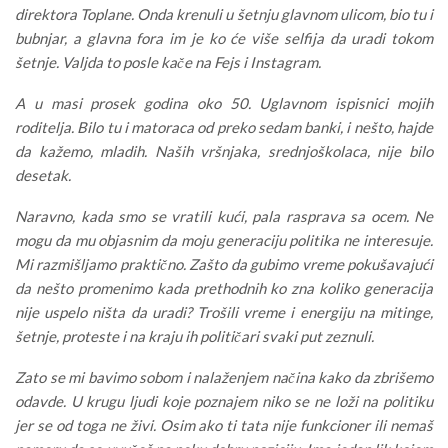
direktora Toplane. Onda krenuli u šetnju glavnom ulicom, bio tu i
bubnjar, a glavna fora im je ko će više selfija da uradi tokom
šetnje. Valjda to posle kače na Fejs i Instagram.
A u masi prosek godina oko 50. Uglavnom ispisnici mojih
roditelja. Bilo tu i matoraca od preko sedam banki, i nešto, hajde
da kažemo, mladih. Naših vršnjaka, srednjoškolaca, nije bilo
desetak.
Naravno, kada smo se vratili kući, pala rasprava sa ocem. Ne
mogu da mu objasnim da moju generaciju politika ne interesuje.
Mi razmišljamo praktično. Zašto da gubimo vreme pokušavajući
da nešto promenimo kada prethodnih ko zna koliko generacija
nije uspelo ništa da uradi? Trošili vreme i energiju na mitinge,
šetnje, proteste i na kraju ih političari svaki put zeznuli.
Zato se mi bavimo sobom i nalaženjem načina kako da zbrišemo
odavde. U krugu ljudi koje poznajem niko se ne loži na politiku
jer se od toga ne živi. Osim ako ti tata nije funkcioner ili nemaš