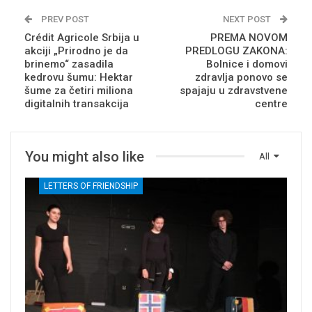
PREV POST
NEXT POST
Crédit Agricole Srbija u
PREMA NOVOM
akciji „Prirodno je da
PREDLOGU ZAKONA:
brinemo“ zasadila
Bolnice i domovi
kedrovu šumu: Hektar
zdravlja ponovo se
šume za četiri miliona
spajaju u zdravstvene
digitalnih transakcija
centre
You might also like
All
LETTERS OF FRIENDSHIP