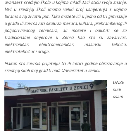
dvanaest srednjih škola u kojima mladi đaci stiću svoju znanje.
Već u srednjoj školi imamo veliki broj usmjerenja s kojima
biramo svoj životni put. Tako možete ići u jednu od tri gimnazije
u gradu ili završavati školu za mesara, kuhara, prehrambenog ili
poljoprivrednog tehničara, ali možete i odlučiti se za
tradicionalne smjerove u Zenici kao što su zavarivač,
elektroničar, elektromehaničar, mašinski tehniča,
elektrotehničar i druga.
Nakon što završiš prijatelju tri ili četiri godine obrazovanje u
srednjoj školi moj grad ti nudi Univerzitet u Zenici.
UNZE
nudi
osam