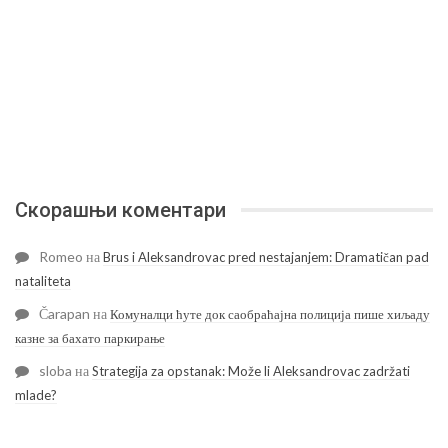
Скорашњи коментари
Romeo
на
Brus i Aleksandrovac pred nestajanjem: Dramatičan pad
nataliteta
Čarapan
на
Комуналци ћуте док саобраћајна полиција пише хиљаду
казне за бахато паркирање
sloba
на
Strategija za opstanak: Može li Aleksandrovac zadržati
mlade?