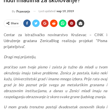
nudi mladima za školovanje?
Last updated
мар 19, 2019
By
Редакција
Share
Centar za istraživačko novinarstvo Kruševac – CINK i
Udruženje građana ZenicaBlog realizuju projekat “Pisma
prijateljstva”.
Dragi moj prijatelju,
pročitao sam tvoje pismo i zaista je tužno da mladi u tvom
okruženju imaju takve probleme. Zenica je postala, kako neki
kažu, Univerzitetski grad i imamo mnogo izbora. Prije rata ovaj
grad je bio poznat prije svega po metalurškim granama i
obrazovnim institucijama, a danas u Zenici mladi imaju na
raspolaganju obrazovanje iz skoro svake grane ljudskog znanja.
U mom gradu trenutno postoji dvadesetak osnovnih škola i