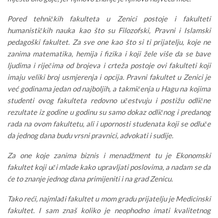
Pored tehničkih fakulteta u Zenici postoje i fakulteti
humanističkih nauka kao što su Filozofski, Pravni i Islamski
pedagoški fakultet. Za sve one kao što si ti prijatelju, koje ne
zanima matematika, hemija i fizika i koji žele više da se bave
ljudima i riječima od brojeva i crteža postoje ovi fakulteti koji
imaju veliki broj usmjerenja i opcija. Pravni fakultet u Zenici je
već godinama jedan od najboljih, a takmičenja u Hagu na kojima
studenti ovog fakulteta redovno učestvuju i postižu odlične
rezultate iz godine u godinu su samo dokaz odličnog i predanog
rada na ovom fakultetu, ali i upornosti studenata koji se odluče
da jednog dana budu vrsni pravnici, advokati i sudije.
Za one koje zanima biznis i menadžment tu je Ekonomski
fakultet koji uči mlade kako upravljati poslovima, a nadam se da
će to znanje jednog dana primijeniti i na grad Zenicu.
Tako reći, najmlađi fakultet u mom gradu prijatelju je Medicinski
fakultet. I sam znaš koliko je neophodno imati kvalitetnog