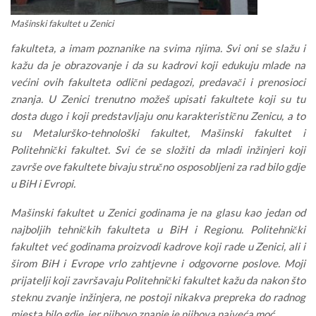
Mašinski fakultet u Zenici
fakulteta, a imam poznanike na svima njima. Svi oni se slažu i
kažu da je obrazovanje i da su kadrovi koji edukuju mlade na
većini ovih fakulteta odlični pedagozi, predavači i prenosioci
znanja. U Zenici trenutno možeš upisati fakultete koji su tu
dosta dugo i koji predstavljaju onu karakterističnu Zenicu, a to
su Metalurško-tehnološki fakultet, Mašinski fakultet i
Politehnički fakultet. Svi će se složiti da mladi inžinjeri koji
završe ove fakultete bivaju stručno osposobljeni za rad bilo gdje
u BiH i Evropi.
Mašinski fakultet u Zenici godinama je na glasu kao jedan od
najboljih tehničkih fakulteta u BiH i Regionu. Politehnički
fakultet već godinama proizvodi kadrove koji rade u Zenici, ali i
širom BiH i Evrope vrlo zahtjevne i odgovorne poslove. Moji
prijatelji koji završavaju Politehnički fakultet kažu da nakon što
steknu zvanje inžinjera, ne postoji nikakva prepreka do radnog
mjesta bilo gdje, jer njihovo znanje je njihova najveća moć.