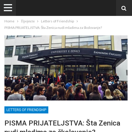
Home
Пројекти
Letters of Friendship
PISMA PRIJATELJSTVA: Šta Zenica nudi mladima za školovanje?
LETTERS OF FRIENDSHIP
PISMA PRIJATELJSTVA: Šta Zenica