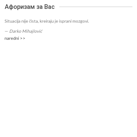
Афоризам за Вас
Situacija nije čista, kreiraju je isprani mozgovi.
—
Darko Mihajlović
naredni >>