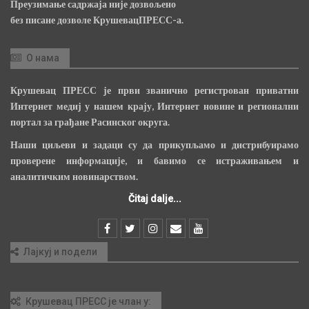
Преузимање садржаја није дозвољено
без писане дозволе КрушевацПРЕСС-а.
О нама
Крушевац ПРЕСС је први званично регистрован приватни
Интернет медиј у нашем крају, Интернет новине и регионални
портал за грађане Расинског округа.
Наши циљеви и задаци су да прикупљамо и дистрибуирамо
проверене информације, и бавимо се истраживањем и
аналитичким новинарством.
Čitaj dalje...
Лајкуј и подели
Крушевац ПРЕСС је члан у: