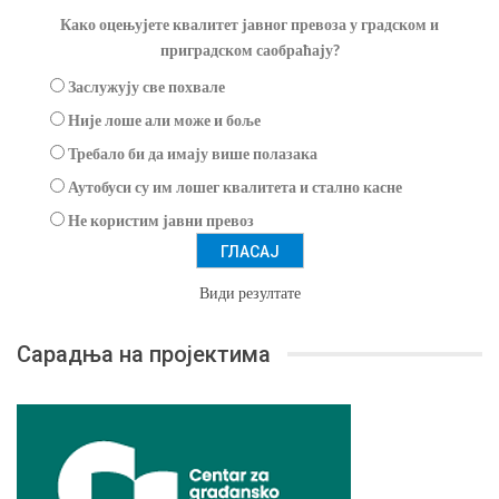
Како оцењујете квалитет јавног превоза у градском и
приградском саобраћају?
Заслужују све похвале
Није лоше али може и боље
Требало би да имају више полазака
Аутобуси су им лошег квалитета и стално касне
Не користим јавни превоз
Види резултате
Сарадња на пројектима