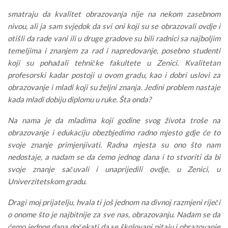
smatraju da kvalitet obrazovanja nije na nekom zasebnom
nivou, ali ja sam svjedok da svi oni koji su se obrazovali ovdje i
otišli da rade vani ili u druge gradove su bili radnici sa najboljim
temeljima i znanjem za rad i napredovanje, posebno studenti
koji su pohađali tehničke fakultete u Zenici. Kvalitetan
profesorski kadar postoji u ovom gradu, kao i dobri uslovi za
obrazovanje i mladi koji su željni znanja. Jedini problem nastaje
kada mladi dobiju diplomu u ruke. Šta onda?
Na nama je da mladima koji godine svog života troše na
obrazovanje i edukaciju obezbjedimo radno mjesto gdje će to
svoje znanje primjenjivati. Radna mjesta su ono što nam
nedostaje, a nadam se da ćemo jednog dana i to stvoriti da bi
svoje znanje sačuvali i unaprijedili ovdje, u Zenici, u
Univerzitetskom gradu.
Dragi moj prijatelju, hvala ti još jednom na divnoj razmjeni riječi
o onome što je najbitnije za sve nas, obrazovanju. Nadam se da
ćemo jednog dana dočekati da se školovani pitaju i obrazovanje