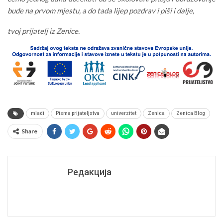
bude na prvom mjestu, a do tada lijep pozdrav i piši i dalje,
tvoj prijatelj iz Zenice.
mladi
Pisma prijateljstva
univerzitet
Zenica
Zenica Blog
Share
Редакција