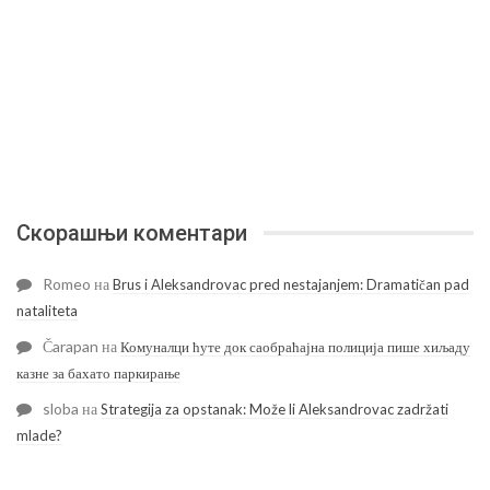
Скорашњи коментари
Romeo
на
Brus i Aleksandrovac pred nestajanjem: Dramatičan pad
nataliteta
Čarapan
на
Комуналци ћуте док саобраћајна полиција пише хиљаду
казне за бахато паркирање
sloba
на
Strategija za opstanak: Može li Aleksandrovac zadržati
mlade?