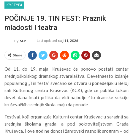
КУЛТУРА
POČINJE 19. TIN FEST: Praznik
mladosti i teatra
Last updated
мај 11, 2026
By
M.P.
Share
Od 11. do 19. maja, Kruševac će ponovo postati centar
srednjoškolskog dramskog stvaralaštva. Devetnaesto izdanje
popularnog „Tin festa“ svečano se otvara u ponedeljak u Beloj
sali Kulturnog centra Kruševac (KCK), gde će publika tokom
devet dana imati priliku da vidi najbolje što dramske sekcije
kruševačkih srednjih škola imaju da ponude.
Festival, koji organizuje Kulturni centar Kruševac u saradnji sa
srednjim školama grada, a pod pokroviteljstvom Grada
Kruševca, i ove godine donosi žanrovski raznolik program – od