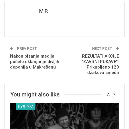
M.P.
PREV POST
NEXT POST
Nakon pisanja medija,
REZULTATI AKCIJE
počelo uklanjanje divljih
“ZAVRNI RUKAVE”:
deponija u Makrešanu
Prikupljeno 120
džakova smeća
You might also like
All
КУЛТУРА