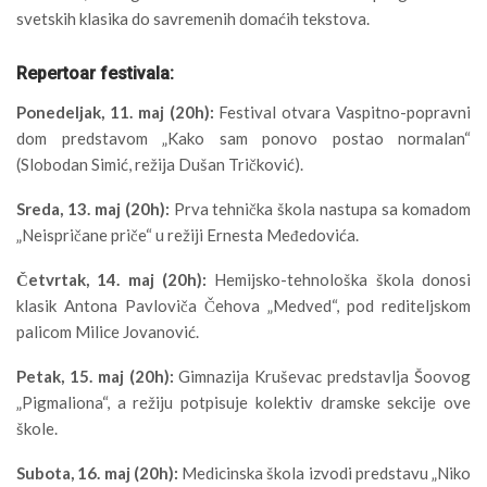
svetskih klasika do savremenih domaćih tekstova.
Repertoar festivala:
Ponedeljak, 11. maj (20h):
Festival otvara Vaspitno-popravni
dom predstavom „Kako sam ponovo postao normalan“
(Slobodan Simić, režija Dušan Tričković).
Sreda, 13. maj (20h):
Prva tehnička škola nastupa sa komadom
„Neispričane priče“ u režiji Ernesta Međedovića.
Četvrtak, 14. maj (20h):
Hemijsko-tehnološka škola donosi
klasik Antona Pavloviča Čehova „Medved“, pod rediteljskom
palicom Milice Jovanović.
Petak, 15. maj (20h):
Gimnazija Kruševac predstavlja Šoovog
„Pigmaliona“, a režiju potpisuje kolektiv dramske sekcije ove
škole.
Subota, 16. maj (20h):
Medicinska škola izvodi predstavu „Niko