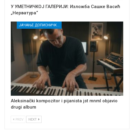
У УМЕТНИЧКОЈ ГАЛЕРИЈИ: Изложба Сашке Васић
„Нерватура“
ЈАЧАЊЕ ДОПИСНИЧКЕ МРЕЖЕ НЕЗАВИСНИХ МЕДИЈА У РАСИНСКОМ ОКРУГУ
Aleksinački kompozitor i pijanista jst mnml objavio
drugi album
PREV
NEXT