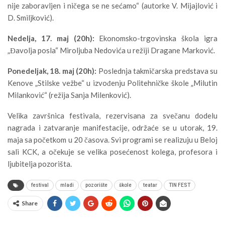
nije zaboravljen i ničega se ne sećamo“ (autorke V. Mijajlović i
D. Smiljković).
Nedelja, 17. maj (20h):
Ekonomsko-trgovinska škola igra
„Đavolja posla“ Miroljuba Nedovića u režiji Dragane Marković.
Ponedeljak, 18. maj (20h):
Poslednja takmičarska predstava su
Kenove „Stilske vežbe“ u izvođenju Politehničke škole „Milutin
Milanković“ (režija Sanja Milenković).
Velika završnica festivala, rezervisana za svečanu dodelu
nagrada i zatvaranje manifestacije, održaće se u utorak, 19.
maja sa početkom u 20 časova. Svi programi se realizuju u Beloj
sali KCK, a očekuje se velika posećenost kolega, profesora i
ljubitelja pozorišta.
festival
mladi
pozorište
škole
teatar
TIN FEST
Share