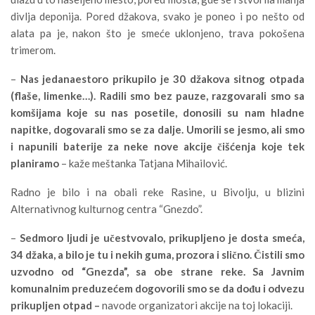
divlja deponija. Pored džakova, svako je poneo i po nešto od
alata pa je, nakon što je smeće uklonjeno, trava pokošena
trimerom.
–
Nas jedanaestoro prikupilo je 30 džakova sitnog otpada
(flaše, limenke…). Radili smo bez pauze, razgovarali smo sa
komšijama koje su nas posetile, donosili su nam hladne
napitke, dogovarali smo se za dalje. Umorili se jesmo, ali smo
i napunili baterije za neke nove akcije čišćenja koje tek
planiramo
– kaže meštanka Tatjana Mihailović.
Radno je bilo i na obali reke Rasine, u Bivolju, u blizini
Alternativnog kulturnog centra “Gnezdo”.
–
Sedmoro ljudi je učestvovalo, prikupljeno je dosta smeća,
34 džaka, a bilo je tu i nekih guma, prozora i slično. Čistili smo
uzvodno od “Gnezda”, sa obe strane reke. Sa Javnim
komunalnim preduzećem dogovorili smo se da dođu i odvezu
prikupljen otpad –
navode organizatori akcije na toj lokaciji.