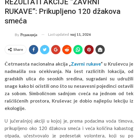
REZULTATI AKCIJE “ZAVRNI
RUKAVE”: Prikupljeno 120 džakova
smeća
Last updated
мај 11, 2026
By
Редакција
Share
Četrnaesta nacionalna akcija „
Zavrni rukave
“ u Kruševcu je
nadmašila sva očekivanja. Na šest različitih lokacija, od
gradskih ulica do seoskih sredina, sugrađani su udružili
snage kako bi očistili ono što su nesavesni pojedinci ostavili
za sobom. Simboličnom sadnjom cveća na jednom od tek
raščišćenih prostora, Kruševac je dobio najlepšu lekciju iz
ekologije.
U jučerašnjoj akciji u kojoj je, prema podacima vođa timova,
prikupljeno oko 120 džakova smeća i veća količina kabastog
otpada, učestvovalo je pedesetak volontera, koji su po