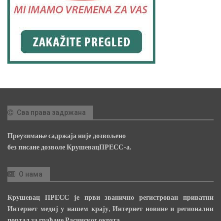
Сва права задржана
Преузимање садржаја није дозвољено
без писане дозволе КрушевацПРЕСС-а.
О нама
Крушевац ПРЕСС је први званично регистрован приватни
Интернет медиј у нашем крају, Интернет новине и регионални
портал за грађане Расинског округа.