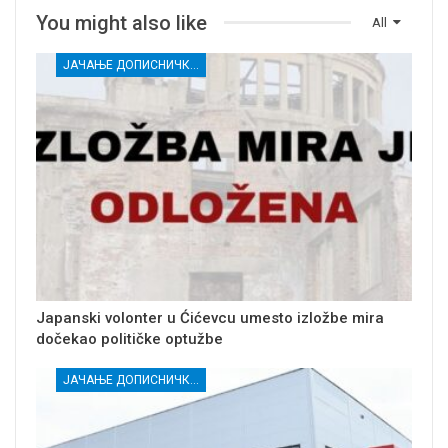
You might also like
All
ЈАЧАЊЕ ДОПИСНИЧКЕ МРЕЖЕ НЕЗАВИСНИХ МЕДИЈА У РАСИНСКОМ ОКРУГУ
Japanski volonter u Ćićevcu umesto izložbe mira
dočekao političke optužbe
ЈАЧАЊЕ ДОПИСНИЧКЕ МРЕЖЕ НЕЗАВИСНИХ МЕДИЈА У РАСИНСКОМ ОКРУГУ