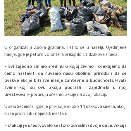
U organizaciji Zbora građana, čistilo se u naselju Ujedinjene
nacije, gde je petoro volontera prikupilo 11 džakova smeća:
–
Svi zajedno činimo sredinu u kojoj živimo i očekujemo da
ćemo nastaviti da čuvamo našu okolinu, prirodu i da će
ovakve akcije biti sve manje zahtevne u budućnosti. Hvala
svima koji su ovu akciju podržali i zajednički u njoj
učestvovali
– poručuju učesnici akcije na ovoj lokaciji.
U selu Sezemča , gde je prikupljeno oko 14 džakova smeća, akciji
su se pridružili i najmlađi meštani:
–
U akciji je učestvovalo šestoro odraslih i dvoje dece. Akcija