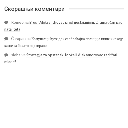
Скорашњи коментари
Romeo
на
Brus i Aleksandrovac pred nestajanjem: Dramatičan pad
nataliteta
Čarapan
на
Комуналци ћуте док саобраћајна полиција пише хиљаду
казне за бахато паркирање
sloba
на
Strategija za opstanak: Može li Aleksandrovac zadržati
mlade?