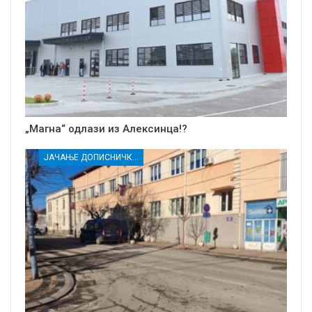
„Магна“ одлази из Алексинца!?
ЈАЧАЊЕ ДОПИСНИЧКЕ МРЕЖЕ НЕЗАВИСНИХ МЕДИЈА У РАСИНСКОМ ОКРУГУ