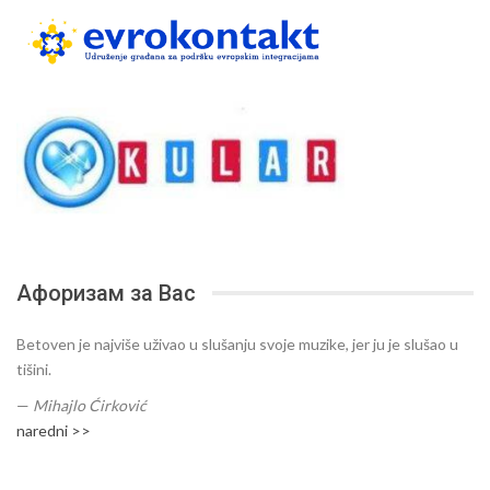
Афоризам за Вас
Betoven je najviše uživao u slušanju svoje muzike, jer ju je slušao u
tišini.
—
Mihajlo Ćirković
naredni >>