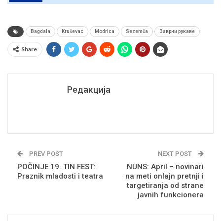
Bagdala
Kruševac
Modrica
Sezemča
Заврни рукаве
Share
Редакција
PREV POST
NEXT POST
POČINJE 19. TIN FEST:
NUNS: April – novinari
Praznik mladosti i teatra
na meti onlajn pretnji i
targetiranja od strane
javnih funkcionera