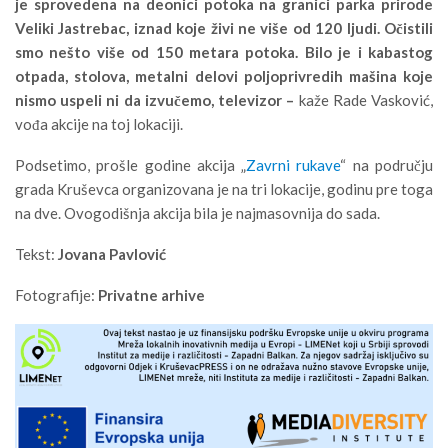
je sprovedena na deonici potoka na granici parka prirode
Veliki Jastrebac, iznad koje živi ne više od 120 ljudi. Očistili
smo nešto više od 150 metara potoka. Bilo je i kabastog
otpada, stolova, metalni delovi poljoprivredih mašina koje
nismo uspeli ni da izvučemo, televizor –
kaže Rade Vasković,
vođa akcije na toj lokaciji.
Podsetimo, prošle godine akcija „
Zavrni rukave
“ na području
grada Kruševca organizovana je na tri lokacije, godinu pre toga
na dve. Ovogodišnja akcija bila je najmasovnija do sada.
Tekst:
Jovana Pavlović
Fotografije:
Privatne arhive