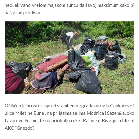
neočekivano vrelom majskom suncu dali svoj maksimum kako bi
naš grad prodisao.
Očišćen je prostor ispred stambenih zgrada na uglu Cankareve i
ulice Miletine Bune , na prilazima selima Modrica i Sezemča, oko
Lazareve česme, te na priobalju reke Rasine u Bivolju, u blizini
AKC “Gnezdo”.