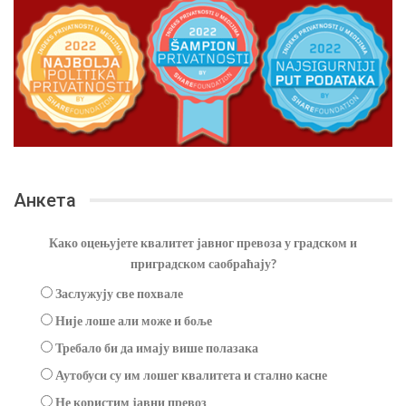
Анкета
Како оцењујете квалитет јавног превоза у градском и
приградском саобраћају?
Заслужују све похвале
Није лоше али може и боље
Требало би да имају више полазака
Аутобуси су им лошег квалитета и стално касне
Не користим јавни превоз