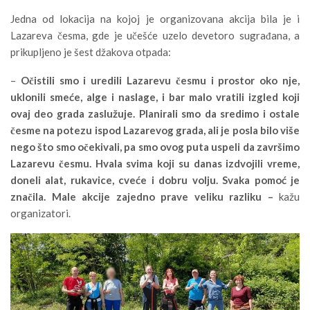
Jedna od lokacija na kojoj je organizovana akcija bila je i
Lazareva česma, gde je učešće uzelo devetoro sugrađana, a
prikupljeno je šest džakova otpada:
–
Očistili smo i uredili Lazarevu česmu i prostor oko nje,
uklonili smeće, alge i naslage, i bar malo vratili izgled koji
ovaj deo grada zaslužuje. Planirali smo da sredimo i ostale
česme na potezu ispod Lazarevog grada, ali je posla bilo više
nego što smo očekivali, pa smo ovog puta uspeli da završimo
Lazarevu česmu. Hvala svima koji su danas izdvojili vreme,
doneli alat, rukavice, cveće i dobru volju. Svaka pomoć je
značila. Male akcije zajedno prave veliku razliku –
kažu
organizatori.