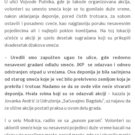
U ulici Vojvode Putnika, gde je takođe organizovana akcija,
volonteri su umesto smeća koje se tu gomilalo duže vreme,
nakon uklanjanja deponije, pored čistih trotoara, za sobom
ostavili i posađeno cveće, kao najglasniju poruku nesavesnim
pojedincima ali i najlepši poklon komšijama. Na toj lokaciji
učešće u akciji je uzelo desetak sugrađana koji su prikupili
dvadesetak džakova smeća:
–
Uredili smo zapušten ugao te ulice, gde redovno
nesavesni građani odlažu smeće. JKP se odazvao i odneo
odstranjen otpad u vrećama. Ova deponija je bila sačinjena
od starog smeća koje je već bilo prekriveno zemljom koja je
prekrila i trotoar. Nadamo se da se ovde više neće stvarati
deponija. Hvala svima koji su se odazvali akciji
– kazala je
Jovanka Andrić iz Udruženja „Sačuvajmo Bagdalu“, uz najavu da
će slične akcije postati praksa u ovom delu grada.
I u selu Modrica, radilo se sa „punom parom“. Volonteri su
uklonili smeće koje su nesavesni pojedinci duže vreme bacali na
ulazu u to naseljeno mesto, pored mosta, gde se i stvorila manja