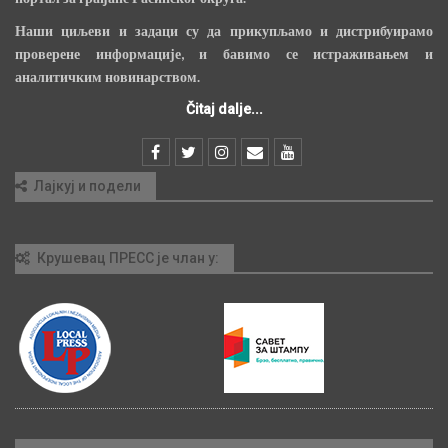
Наши циљеви и задаци су да прикупљамо и дистрибуирамо
проверене информације, и бавимо се истраживањем и
аналитичким новинарством.
Čitaj dalje...
Лајкуј и подели
Крушевац ПРЕСС је члан у: