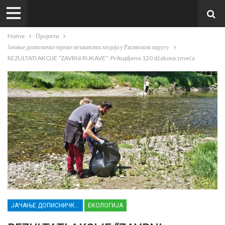
Home
Пројекти
Јачање дописничке мреже независних медија у Расинском округу
REZULTATI AKCIJE “ZAVRNI RUKAVE”: Prikupljeno 120 džakova smeća
ЈАЧАЊЕ ДОПИСНИЧКЕ МРЕЖЕ НЕЗАВИСНИХ МЕДИЈА У РАСИНСКОМ ОКРУГУ
ЕКОЛОГИЈА