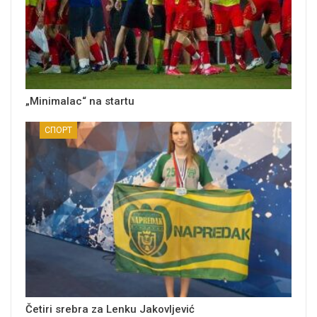
„Minimalac“ na startu
СПОРТ
Četiri srebra za Lenku Jakovljević