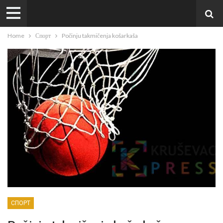
Home
Спорт
Počinju takmičenja košarkaša
СПОРТ