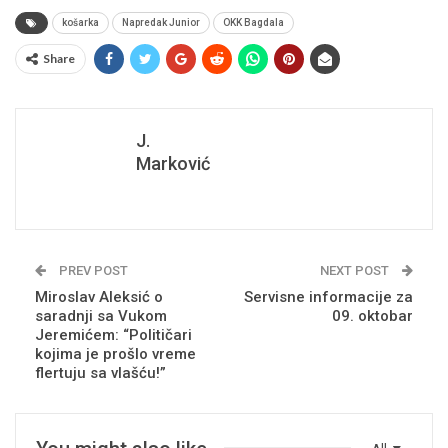
košarka
Napredak Junior
OKK Bagdala
Share
J.
Marković
PREV POST
NEXT POST
Miroslav Aleksić o
Servisne informacije za
saradnji sa Vukom
09. oktobar
Jeremićem: “Političari
kojima je prošlo vreme
flertuju sa vlašću!”