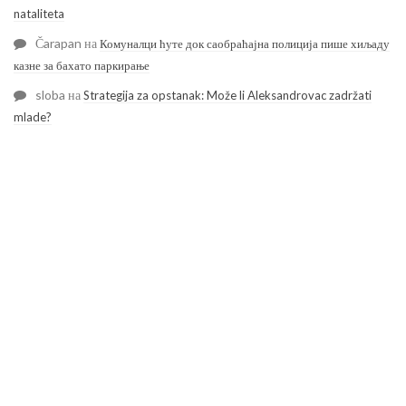
nataliteta
Čarapan
на
Комуналци ћуте док саобраћајна полиција пише хиљаду
казне за бахато паркирање
sloba
на
Strategija za opstanak: Može li Aleksandrovac zadržati
mlade?