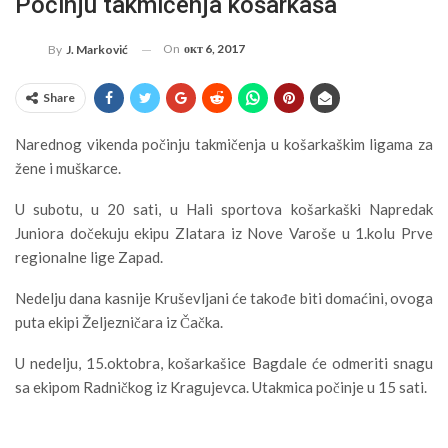
Počinju takmičenja košarkaša
On
окт 6, 2017
By
J. Marković
Share
Narednog vikenda počinju takmičenja u košarkaškim ligama za
žene i muškarce.
U subotu, u 20 sati, u Hali sportova košarkaški Napredak
Juniora dočekuju ekipu Zlatara iz Nove Varoše u 1.kolu Prve
regionalne lige Zapad.
Nedelju dana kasnije Kruševljani će takođe biti domaćini, ovoga
puta ekipi Željezničara iz Čačka.
U nedelju, 15.oktobra, košarkašice Bagdale će odmeriti snagu
sa ekipom Radničkog iz Kragujevca. Utakmica počinje u 15 sati.