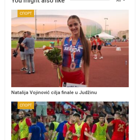
You might also like
All
СПОРТ
Natalija Vojinović cilja finale u Judžinu
СПОРТ