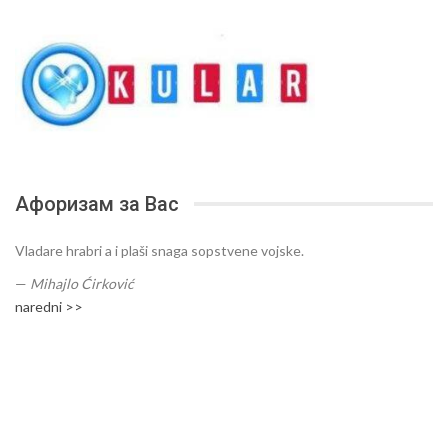
Афоризам за Вас
Vladare hrabri a i plaši snaga sopstvene vojske.
—
Mihajlo Ćirković
naredni >>