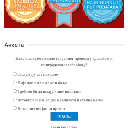
Анкета
Како оцењујете квалитет јавног превоза у градском и
приградском саобраћају?
Заслужују све похвале
Није лоше али може и боље
Требало би да имају више полазака
Аутобуси су им лошег квалитета и стално касне
Не користим јавни превоз
Види резултате