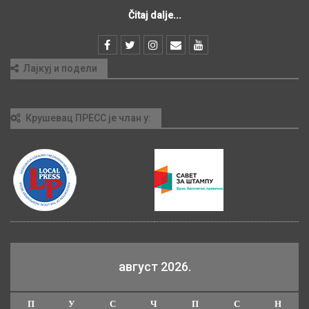
Čitaj dalje...
Лајкуј и подели
Крушевац ПРЕСС је члан у:
август 2026.
П
У
С
Ч
П
С
Н