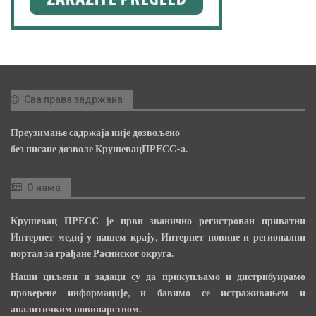
Сва права задржана
Преузимање садржаја није дозвољено
без писане дозволе КрушевацПРЕСС-а.
О нама
Крушевац ПРЕСС је први званично регистрован приватни
Интернет медиј у нашем крају, Интернет новине и регионални
портал за грађане Расинског округа.
Наши циљеви и задаци су да прикупљамо и дистрибуирамо
проверене информације, и бавимо се истраживањем и
аналитичким новинарством.