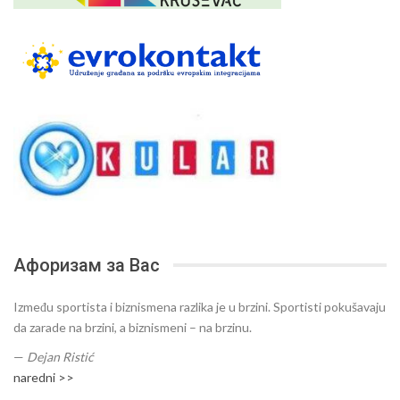
Афоризам за Вас
Između sportista i biznismena razlika je u brzini. Sportisti pokušavaju
da zarade na brzini, a biznismeni – na brzinu.
—
Dejan Ristić
naredni >>