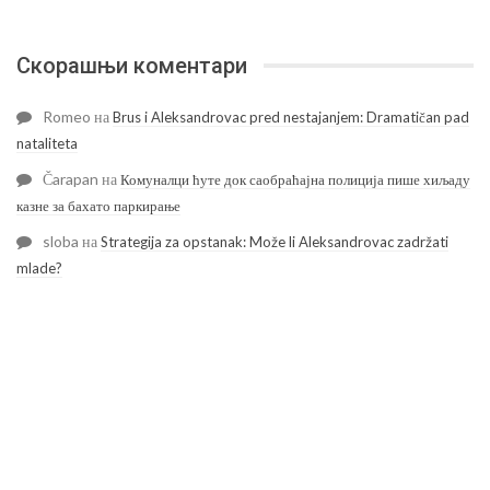
Скорашњи коментари
Romeo
на
Brus i Aleksandrovac pred nestajanjem: Dramatičan pad
nataliteta
Čarapan
на
Комуналци ћуте док саобраћајна полиција пише хиљаду
казне за бахато паркирање
sloba
на
Strategija za opstanak: Može li Aleksandrovac zadržati
mlade?