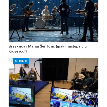
Breskvica i Marija Šerifović (ipak) nastupaju u
Kruševcu!?
MEDIALIT