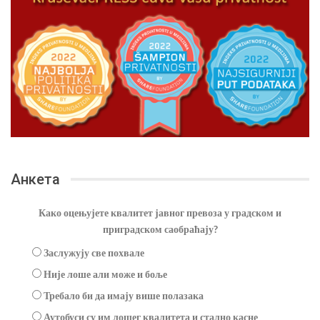
Анкета
Како оцењујете квалитет јавног превоза у градском и
приградском саобраћају?
Заслужују све похвале
Није лоше али може и боље
Требало би да имају више полазака
Аутобуси су им лошег квалитета и стално касне