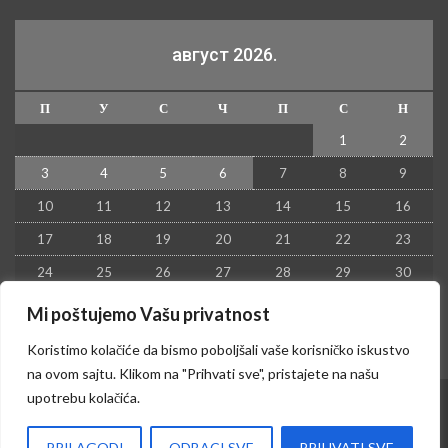
август 2026.
П
У
С
Ч
П
С
Н
1
2
3
4
5
6
7
8
9
10
11
12
13
14
15
16
17
18
19
20
21
22
23
24
25
26
27
28
29
30
31
Mi poštujemo Vašu privatnost
« јул
Koristimo kolačiće da bismo poboljšali vaše korisničko iskustvo
na ovom sajtu. Klikom na "Prihvati sve", pristajete na našu
upotrebu kolačića.
© 2026 - Kruševac PRESS. Sva prava zadržana.
PRILAGODI
ODBACI SVE
PRIHVATI SVE