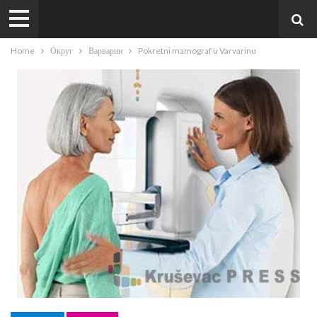
Home
Округ
Варварин
Pokretni mamograf u Varvarinu