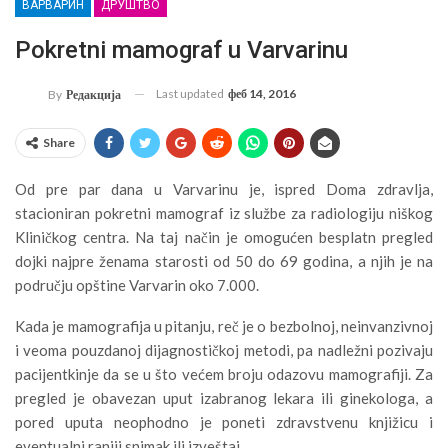
ВАРВАРИН
ДРУШТВО
Pokretni mamograf u Varvarinu
Last updated
феб 14, 2016
By
Редакција
Share
Od pre par dana u Varvarinu je, ispred Doma zdravlja,
stacioniran pokretni mamograf iz službe za radiologiju niškog
Kliničkog centra. Na taj način je omogućen besplatn pregled
dojki najpre ženama starosti od 50 do 69 godina, a njih je na
području opštine Varvarin oko 7.000.
Kada je mamografija u pitanju, reč je o bezbolnoj, neinvanzivnoj
i veoma pouzdanoj dijagnostičkoj metodi, pa nadležni pozivaju
pacijentkinje da se u što većem broju odazovu mamografiji. Za
pregled je obavezan uput izabranog lekara ili ginekologa, a
pored uputa neophodno je poneti zdravstvenu knjižicu i
eventualni raniji snimak ili izveštaj.