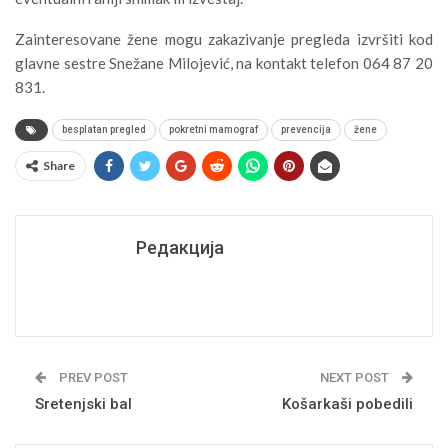
Zainteresovane žene mogu zakazivanje pregleda izvršiti kod
glavne sestre Snežane Milojević, na kontakt telefon 064 87 20
831.
besplatan pregled
pokretni mamograf
prevencija
žene
Share
Редакција
PREV POST
NEXT POST
Sretenjski bal
Košarkaši pobedili