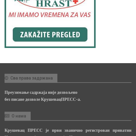
Сва права задржана
Преузимање садржаја није дозвољено
без писане дозволе КрушевацПРЕСС-а.
О нама
Крушевац ПРЕСС је први званично регистрован приватни