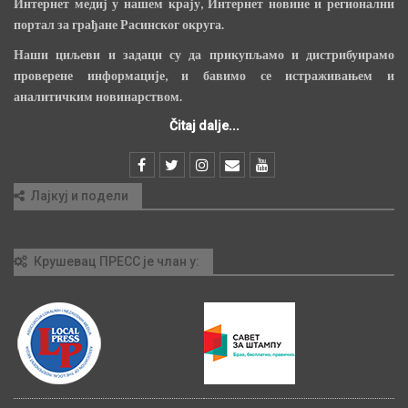
Интернет медиј у нашем крају, Интернет новине и регионални
портал за грађане Расинског округа.
Наши циљеви и задаци су да прикупљамо и дистрибуирамо
проверене информације, и бавимо се истраживањем и
аналитичким новинарством.
Čitaj dalje...
Лајкуј и подели
Крушевац ПРЕСС је члан у: